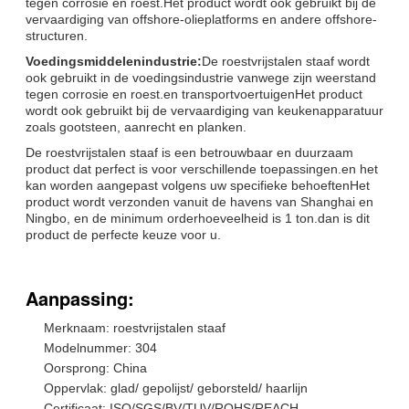
tegen corrosie en roest.Het product wordt ook gebruikt bij de
vervaardiging van offshore-olieplatforms en andere offshore-
structuren.
Voedingsmiddelenindustrie:
De roestvrijstalen staaf wordt
ook gebruikt in de voedingsindustrie vanwege zijn weerstand
tegen corrosie en roest.en transportvoertuigenHet product
wordt ook gebruikt bij de vervaardiging van keukenapparatuur
zoals gootsteen, aanrecht en planken.
De roestvrijstalen staaf is een betrouwbaar en duurzaam
product dat perfect is voor verschillende toepassingen.en het
kan worden aangepast volgens uw specifieke behoeftenHet
product wordt verzonden vanuit de havens van Shanghai en
Ningbo, en de minimum orderhoeveelheid is 1 ton.dan is dit
product de perfecte keuze voor u.
Aanpassing:
Merknaam: roestvrijstalen staaf
Modelnummer: 304
Oorsprong: China
Oppervlak: glad/ gepolijst/ geborsteld/ haarlijn
Certificaat: ISO/SGS/BV/TUV/ROHS/REACH