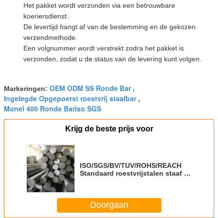
Het pakket wordt verzonden via een betrouwbare
koeriersdienst.
De levertijd hangt af van de bestemming en de gekozen
verzendmethode.
Een volgnummer wordt verstrekt zodra het pakket is
verzonden, zodat u de status van de levering kunt volgen.
OEM ODM SS Ronde Bar
Markeringen:
,
Ingelegde Opgepoetst roestvrij staalbar
,
Monel 400 Ronde Bariso SGS
Krijg de beste prijs voor
ISO/SGS/BV/TUV/ROHS/REACH
Standaard roestvrijstalen staaf in
gladde/gepolijste/geborstelde/haarlijn
Doorgaan