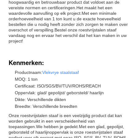
hoogwaardig en betrouwbaar product dat voldoet aan de
vereiste normen en certificeringen.Het maakt het een
waardevolle aanvulling op elk project.Met een minimale
orderhoeveelheid van 1 ton kunt u de exacte hoeveelheid
bestellen die u nodig heeft zonder zich zorgen te maken over
overschot of verspilling.Bestel onze roestvrijstalen staaf
vandaag nog en ervaar het verschil dat het kan maken in uw
project!
Kenmerken:
Productnaam:
Vlekvrye staalstaaf
MOQ: 1 ton
Certificaat: ISO/SGS/BV/TUV/ROHS/REACH
Oppervlak: glad/ gepolijst/ geborsteld/ haarlijn
Dikte: Verschillende dikten
Breedte: Verschillende breedten
Onze roestvrijstalen staaf is een veelzijdig product dat kan
worden gebruikt in een verscheidenheid van
toepassingen.We hebben je gedekt.Met een glad, gepolijst,
geborsteld of haarlijnoppervlak is onze roestvrijstalen staaf
perfect voor elk project.met onze ISO, SGS, BV, TUV, ROHS