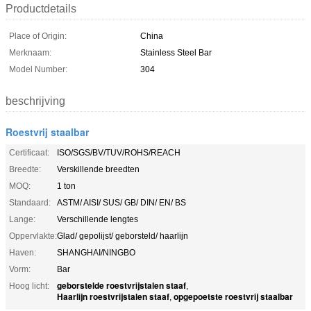
Productdetails
Place of Origin:
China
Merknaam:
Stainless Steel Bar
Model Number:
304
beschrijving
Roestvrij staalbar
Certificaat:
ISO/SGS/BV/TUV/ROHS/REACH
Breedte:
Verskillende breedten
MOQ:
1 ton
Standaard:
ASTM/ AISI/ SUS/ GB/ DIN/ EN/ BS
Lange:
Verschillende lengtes
Oppervlakte:
Glad/ gepolijst/ geborsteld/ haarlijn
Haven:
SHANGHAI/NINGBO
Vorm:
Bar
geborstelde roestvrijstalen staaf
Hoog licht:
,
Haarlijn roestvrijstalen staaf
opgepoetste roestvrij staalbar
,