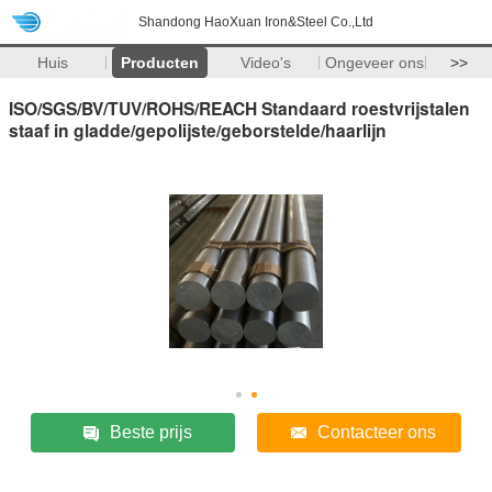
Shandong HaoXuan Iron&Steel Co.,Ltd
Huis
Producten
Video's
Ongeveer ons
>>
ISO/SGS/BV/TUV/ROHS/REACH Standaard roestvrijstalen
staaf in gladde/gepolijste/geborstelde/haarlijn
Beste prijs
Contacteer ons