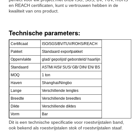
en REACH certificaten, kunt u vertrouwen hebben in de
kwaliteit van ons product.
Technische parameters:
Certificaat
ISO/SGS/BV/TUV/ROHS/REACH
Pakket
Standaard exportpakket
Oppervlakte
glad/ gepolijst/ geborsteld/ haarlijn
Standaard
ASTM/ AISI/ SUS/ GB/ DIN/ EN/ BS
MOQ
1 ton
Haven
Shanghai/Ningbo
Lange
Verschillende lengtes
Breedte
Verschillende breedtes
Dikte
Verschillende diktes
Vorm
Bar
Dit is een technische specificatie voor roestvrijstalen band,
ook bekend als roestvrijstalen stok of roestvrijstalen staaf.