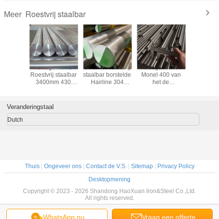
Roestvrij staalbar
Meer
DM SS
Koudgewalste
2Inch de roestvrij
Koudgetrokken
Ronde Ba
Bar 200
Roestvrij staalbar
staalbar borstelde
Monel 400 van
van h
en 300
3400mm 430
Hairline 304
het de
Monel40
en 400
Roestvrij
Roestvrij staal
BEDELAARSroestvrije
SS321 Roe
Bars van
staalstaaf
Ronde Bar
staal van de
staa
et
Staaf8k Spiegel
Warmgew
Veranderingstaal
estvrije
2B Staaf 10mm
Roestv
aal
12mm 20mm
staals
Dutch
Thuis
|
Ongeveer ons
|
Contact de V.S.
|
Sitemap
|
Privacy Policy
Desktopmening
Copyright © 2023 - 2026 Shandong HaoXuan Iron&Steel Co.,Ltd.
All rights reserved.
WhatsApp nu
Vraag een offerte