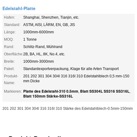
Edelstahl-Platte
Hafen:
Shanghai, Shenzhen, Tianjin, etc.
Standard:
ASTM, AISI, LÄRM, EN, GB, JIS
Länge:
1000mm-6000mm
MOQ:
1 Tonne
Rand:
Schlitz-Rand, Mühlrand
Oberfläche:
2B, BA, HL, 8K, No.4, etc.
Breite:
1000mm-3000mm
Paket:
Standardexportverpackung, Klage für alle Arten Transport
Produkt-
201 202 301 304 304l 316 316l 310 Edelstahlblech 0,5 mm-150
mm Dicke
Name:
Platte des Edelstahl-310 0.5mm
Blatt SS304L SS316 SS316L
Markieren:
,
,
Blatt 150mm Stärke-SS316L
201 202 301 304 304l 316 316l 310 Stärke des Edelstahlblech-0.5mm-150mm