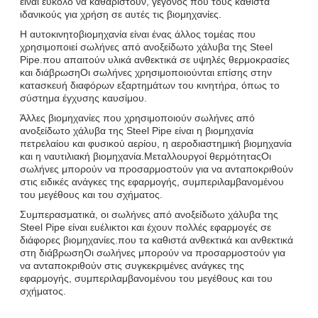
είναι εύκολο να καθαριστούν, γεγονός που τους καθιστά
ιδανικούς για χρήση σε αυτές τις βιομηχανίες.
Η αυτοκινητοβιομηχανία είναι ένας άλλος τομέας που
χρησιμοποιεί σωλήνες από ανοξείδωτο χάλυβα της Steel
Pipe.που απαιτούν υλικά ανθεκτικά σε υψηλές θερμοκρασίες
και διάβρωσηΟι σωλήνες χρησιμοποιούνται επίσης στην
κατασκευή διαφόρων εξαρτημάτων του κινητήρα, όπως το
σύστημα έγχυσης καυσίμου.
Άλλες βιομηχανίες που χρησιμοποιούν σωλήνες από
ανοξείδωτο χάλυβα της Steel Pipe είναι η βιομηχανία
πετρελαίου και φυσικού αερίου, η αεροδιαστημική βιομηχανία
και η ναυτιλιακή βιομηχανία.Μεταλλουργοί θερμότηταςΟι
σωλήνες μπορούν να προσαρμοστούν για να ανταποκριθούν
στις ειδικές ανάγκες της εφαρμογής, συμπεριλαμβανομένου
του μεγέθους και του σχήματος.
Συμπερασματικά, οι σωλήνες από ανοξείδωτο χάλυβα της
Steel Pipe είναι ευέλικτοι και έχουν πολλές εφαρμογές σε
διάφορες βιομηχανίες.που τα καθιστά ανθεκτικά και ανθεκτικά
στη διάβρωσηΟι σωλήνες μπορούν να προσαρμοστούν για
να ανταποκριθούν στις συγκεκριμένες ανάγκες της
εφαρμογής, συμπεριλαμβανομένου του μεγέθους και του
σχήματος.