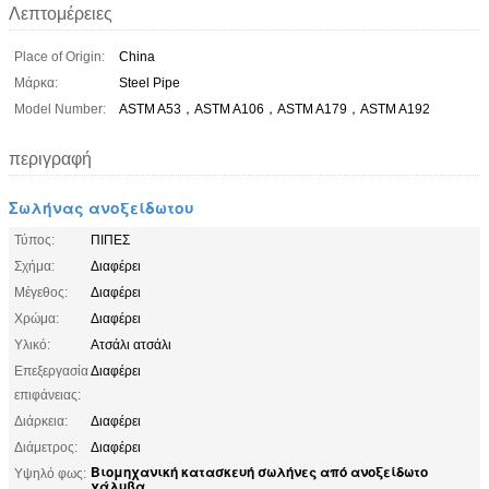
Λεπτομέρειες
Place of Origin:
China
Μάρκα:
Steel Pipe
Model Number:
ASTM A53，ASTM A106，ASTM A179，ASTM A192
περιγραφή
Σωλήνας ανοξείδωτου
Τύπος:
ΠΙΠΕΣ
Σχήμα:
Διαφέρει
Μέγεθος:
Διαφέρει
Χρώμα:
Διαφέρει
Υλικό:
Ατσάλι ατσάλι
Επεξεργασία
Διαφέρει
επιφάνειας:
Διάρκεια:
Διαφέρει
Διάμετρος:
Διαφέρει
Βιομηχανική κατασκευή σωλήνες από ανοξείδωτο
Υψηλό φως:
χάλυβα