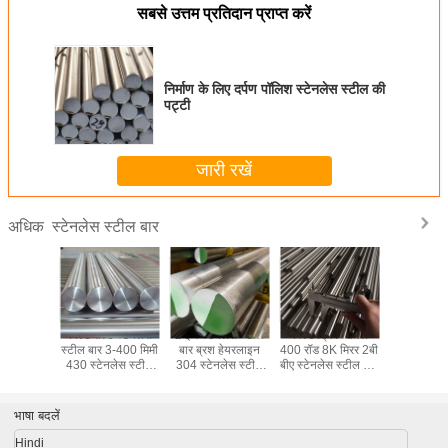
सबसे उत्तम प्रतिदान प्राप्त करें
निर्माण के लिए दर्पण पॉलिश स्टेनलेस स्टील की
पट्टी
जारी रखें
स्टेनलेस स्टील बार
अधिक
M एसएस
कोल्ड रोल्ड स्टेनलेस
2 इंच स्टेनलेस स्टील
कोल्ड ड्रिंक मोनेल
Monel400
 200 सीरीज
स्टील बार 3-400 मिमी
बार ब्रश हेयरलाइन
400 रॉड 8K मिरर 2बी
SS321 स्
रीज 400
430 स्टेनलेस स्टील
304 स्टेनलेस स्टील
बीए स्टेनलेस स्टील रॉड
स्टील राउं
नलेस स्टील
रॉड
गोल बार
10 मिमी 12 मिमी 20
मिमी हॉट रोल्
 बार्स
मिमी
स्टील 
भाषा बदलें
Hindi