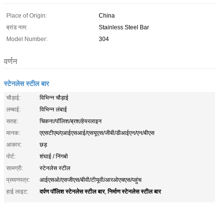
Place of Origin:
China
ब्रांड नाम:
Stainless Steel Bar
Model Number:
304
वर्णन
स्टेनलेस स्टील बार
चौड़ाई:
विभिन्न चौड़ाई
लम्बाई:
विभिन्न लंबाई
सतह:
चिकना/पॉलिश/ब्रश/हेयरलाइन
मानक:
एएसटीएम/एआईएसआई/एसयूएस/जीबी/डीआईएन/एन/बीएस
आकार:
छड़
पोर्ट:
शंघाई / निंगबो
सामग्री:
स्टेनलेस स्टील
प्रमाणपत्र:
आईएसओ/एसजीएस/बीवी/टीयूवी/आरओएचएस/पहुंच
दर्पण पॉलिश स्टेनलेस स्टील बार
निर्माण स्टेनलेस स्टील बार
हाई लाइट:
,