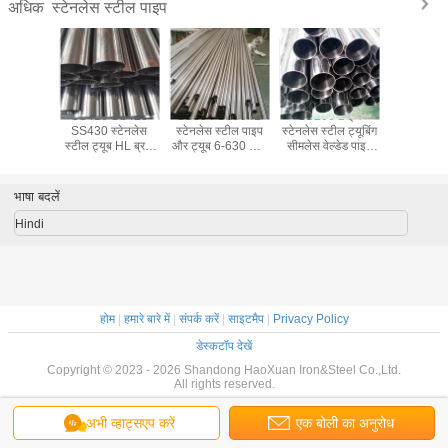
स्टेनलेस स्टील पाइप
अधिक
 SS430
SS410 SS420
SS304 SS304L
SS200 1 इंच
SS321 स्
6 ERW
SS430 स्टेनलेस
स्टेनलेस स्टील पाइप
स्टेनलेस स्टील ट्यूबिंग
स्टील पाइप बा
ेनलेस स्टील
स्टील ट्यूब HL ब्रश
और ट्यूब 6-630 मिमी
सीमलेस वेल्डेड पाइप
1 मिमी-15
ी लंबाई
ASTM A312
बाहरी व्यास
1mm-1500mm
2.5 इंच स्टेन
-6000mm
TP304
पाइ
भाषा बदलें
Hindi
होम
|
हमारे बारे में
|
संपर्क करें
|
साइटमैप
|
Privacy Policy
डेस्कटॉप देखें
Copyright © 2023 - 2026 Shandong HaoXuan Iron&Steel Co.,Ltd.
All rights reserved.
अभी व्हाट्सएप करें
एक बोली का अनुरोध