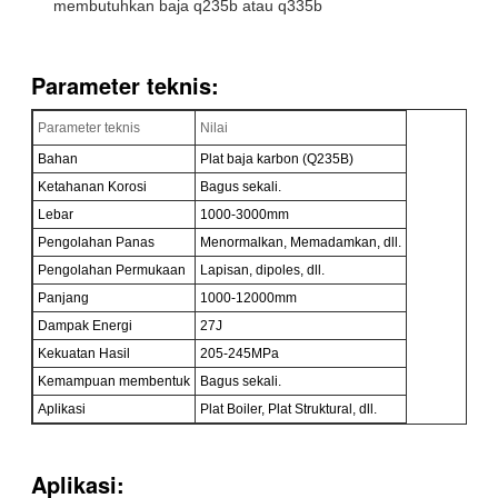
membutuhkan baja q235b atau q335b
Parameter teknis:
Parameter teknis
Nilai
Bahan
Plat baja karbon (Q235B)
Ketahanan Korosi
Bagus sekali.
Lebar
1000-3000mm
Pengolahan Panas
Menormalkan, Memadamkan, dll.
Pengolahan Permukaan
Lapisan, dipoles, dll.
Panjang
1000-12000mm
Dampak Energi
27J
Kekuatan Hasil
205-245MPa
Kemampuan membentuk
Bagus sekali.
Aplikasi
Plat Boiler, Plat Struktural, dll.
Aplikasi: