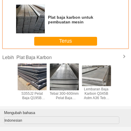
Plat baja karbon untuk
pembuatan mesin
Terus
Plat Baja Karbon
Lebih
ja Boiler
S235J0 S355JR
Pelat Baja Karbon
Lembaran Baja
Q235 Q
etebalan
S355J2 Pelat
Tebal 300-600mm
Karbon Q345B
Lembara
600mm
Baja Q195B
Pelat Baja
Astm A36 Tebal
Karbon
n Logam
Lembaran Baja
S355JR SGS BV
0,25-300mm
A36 Pela
Karbon
Karbon Lebar
Canai 
1000-3000mm
Mengubah bahasa
Indonesian