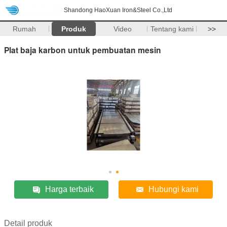
Shandong HaoXuan Iron&Steel Co.,Ltd
Rumah
Produk
Video
Tentang kami
>>
Plat baja karbon untuk pembuatan mesin
Harga terbaik
Hubungi kami
Detail produk