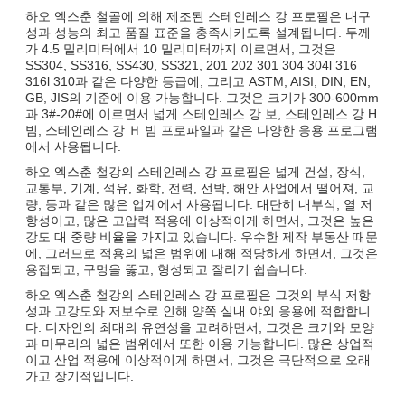
하오 엑스춘 철골에 의해 제조된 스테인레스 강 프로필은 내구
성과 성능의 최고 품질 표준을 충족시키도록 설계됩니다. 두께
가 4.5 밀리미터에서 10 밀리미터까지 이르면서, 그것은
SS304, SS316, SS430, SS321, 201 202 301 304 304l 316
316l 310과 같은 다양한 등급에, 그리고 ASTM, AISI, DIN, EN,
GB, JIS의 기준에 이용 가능합니다. 그것은 크기가 300-600mm
과 3#-20#에 이르면서 넓게 스테인레스 강 보, 스테인레스 강 H
빔, 스테인레스 강 Ｈ 빔 프로파일과 같은 다양한 응용 프로그램
에서 사용됩니다.
하오 엑스춘 철강의 스테인레스 강 프로필은 넓게 건설, 장식,
교통부, 기계, 석유, 화학, 전력, 선박, 해안 사업에서 떨어져, 교
량, 등과 같은 많은 업계에서 사용됩니다. 대단히 내부식, 열 저
항성이고, 많은 고압력 적용에 이상적이게 하면서, 그것은 높은
강도 대 중량 비율을 가지고 있습니다. 우수한 제작 부동산 때문
에, 그러므로 적용의 넓은 범위에 대해 적당하게 하면서, 그것은
용접되고, 구멍을 뚫고, 형성되고 잘리기 쉽습니다.
하오 엑스춘 철강의 스테인레스 강 프로필은 그것의 부식 저항
성과 고강도와 저보수로 인해 양쪽 실내 야외 응용에 적합합니
다. 디자인의 최대의 유연성을 고려하면서, 그것은 크기와 모양
과 마무리의 넓은 범위에서 또한 이용 가능합니다. 많은 상업적
이고 산업 적용에 이상적이게 하면서, 그것은 극단적으로 오래
가고 장기적입니다.