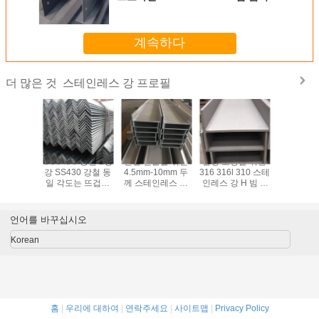
계속하다
스테인레스 강 프로필
더 많은 것
10S 321
SGS ISO 등변 L형
건설 건물을 위한
빌딩 교량을 위한
SS200 
않는 강철
강 SS430 강철 동
4.5mm-10mm 두
316 316l 310 스테
SS400 
 산업적
일 각도는 뜨겁게
께 스테인레스 강
인레스 강 H 빔 H
테인레스 
일 각도
회전했습니다
프로필 H 빔 길이
채널
로필 동일
30 440
6m-10m
근
언어를 바꾸십시오
Korean
홈
|
우리에 대하여
|
연락주세요
|
사이트맵
|
Privacy Policy