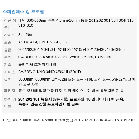
스테인레스 강 프로필
상품 이
H 빔 300-600mm 두께 4.5mm-10mm 등급 201 202 301 304 304l 316
316l 310
름:
사이즈:
3# - 20#
표준:
ASTM, AISI, DIN, EN, GB, JIS
등급:
201/202/304 /304L/316/316L321/310s/410/420/430/440/439ect
두께:
0.4-30mm,0.3-4.5mm,0.8mm - 25mm,2.5mm,0.3-68mm
기술:
굴려져서 뜨거워지세요
서피스:
BA/2B/NO.1/NO.3/NO.4/8K/HL/2D/1D
길이:
3000mm~6000mm, 1m -12m 또는 요구 사항, 고객 요구, 6m-12m, 고객
의 요구 사항
패키지:
표준 항해에 적당한 패키지, 합판 케이스, PC 비닐 봉투 패키지 등
201 202 301 녹슬지 않는 강철 프로파일
10 밀리미터 H 빔 금속
하이 라
,
,
녹슬지 않는 강철 프로파일 H 빔 금속
이트:
Ｈ 빔 300-600mm 두께 4.5mm-10mm 등급 201 202 301 304 304l 316 316l 310