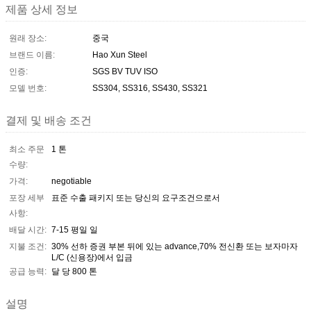
제품 상세 정보
원래 장소:
중국
브랜드 이름:
Hao Xun Steel
인증:
SGS BV TUV ISO
모델 번호:
SS304, SS316, SS430, SS321
결제 및 배송 조건
최소 주문
1 톤
수량:
가격:
negotiable
포장 세부
표준 수출 패키지 또는 당신의 요구조건으로서
사항:
배달 시간:
7-15 평일 일
지불 조건:
30% 선하 증권 부본 뒤에 있는 advance,70% 전신환 또는 보자마자
L/C (신용장)에서 입금
공급 능력:
달 당 800 톤
설명