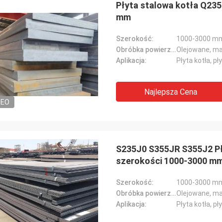
Płyta stalowa kotła Q235
mm
Szerokość:
1000-3000 m
Obróbka powierzchniowa:
Olejowane, ma
Aplikacja:
Płyta kotła, pł
Najlepsza Cena
DEO
Arabia Saudyjska Zakaria
n Steel, zapewnienie jakości,
naszego zaufania.
S235J0 S355JR S355J2 Pły
szerokości 1000-3000 m
Szerokość:
1000-3000 m
Obróbka powierzchniowa:
Olejowane, ma
Aplikacja:
Płyta kotła, pł