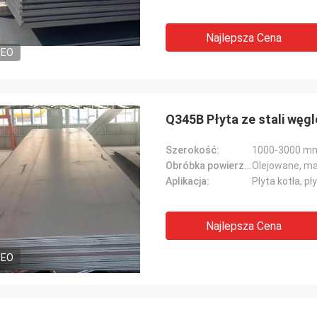
Najlepsza Cena
DEO
Q345B Płyta ze stali węg
Szerokość:
1000-3000 m
Obróbka powierzchniowa:
Olejowane, ma
Aplikacja:
Płyta kotła, pł
Najlepsza Cena
DEO