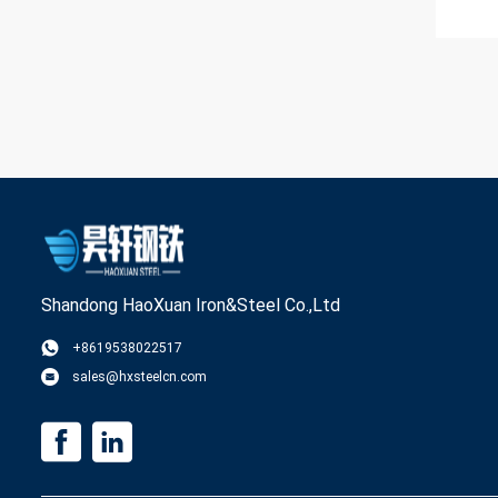
Shandong HaoXuan Iron&Steel Co.,Ltd
+8619538022517
sales@hxsteelcn.com