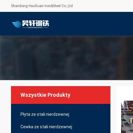
Shandong HaoXuan Iron&Steel Co.,Ltd
Wszystkie Produkty
Płyta ze stali nierdzewnej
Cewka ze stali nierdzewnej