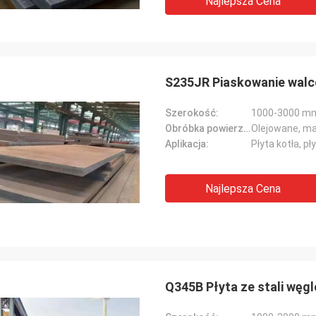
Najlepsza Cena
S235JR Piaskowanie walco
Szerokość:
1000-3000 m
Obróbka powierzchniowa:
Olejowane, ma
Aplikacja:
Płyta kotła, pł
Najlepsza Cena
Q345B Płyta ze stali węg