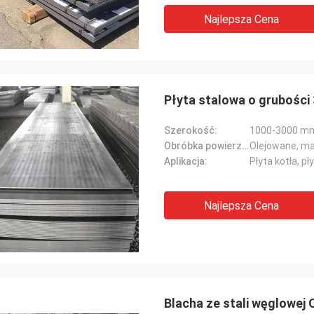
Najlepsza Cena
Płyta stalowa o grubośc
Szerokość:
1000-3000 m
Obróbka powierzchniowa:
Olejowane, ma
Aplikacja:
Płyta kotła, pł
Najlepsza Cena
Blacha ze stali węglowej