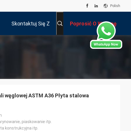
Polish
Skontaktuj Się Z
Poprosić O Wycenę
Nami
ali węglowej ASTM A36 Płyta stalowa
m
rynowanie, piaskowanie itp.
yta konstrukcyjna itp.