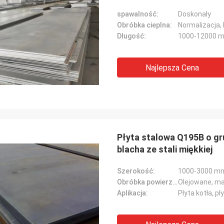
spawalność:
Doskonały
Obróbka cieplna:
Normalizacja, 
Długość:
1000-12000 
Najlepsza Cena
Płyta stalowa Q195B o g
blacha ze stali miękkiej
Szerokość:
1000-3000 m
Obróbka powierzchniowa:
Olejowane, ma
Aplikacja:
Płyta kotła, pł