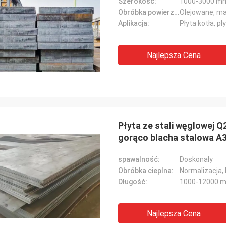
Szerokość:
1000-3000 m
Obróbka powierzchniowa:
Olejowane, ma
Aplikacja:
Płyta kotła, pł
Najlepsza Cena
Płyta ze stali węglowej 
gorąco blacha stalowa A
spawalność:
Doskonały
Obróbka cieplna:
Normalizacja, 
Długość:
1000-12000 
Najlepsza Cena