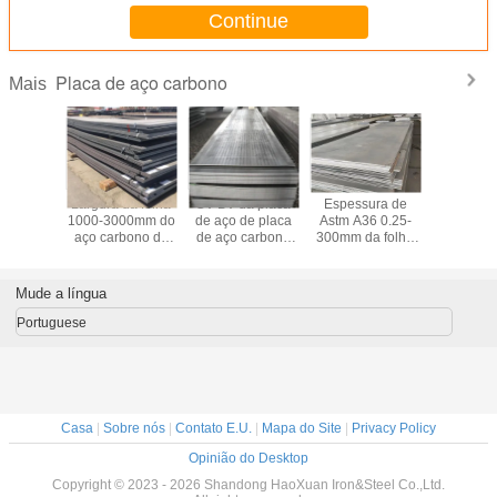
Continue
Placa de aço carbono
Mais
etálica
Largura da folha
GV BV da placa
Espessura de
Placa d
carbono
1000-3000mm do
de aço de placa
Astm A36 0.25-
laminada 
ssura da
aço carbono da
de aço carbono
300mm da folha
temperat
 aço 300-
placa de aço
S355JR da
do aço carbono
folha AS
m da
Q195B de S235J0
espessura de
de Q345B
do aço c
ira de
S355JR S355J2
300-600mm
de Q235
Mude a língua
35B
Portuguese
Casa
|
Sobre nós
|
Contato E.U.
|
Mapa do Site
|
Privacy Policy
Opinião do Desktop
Copyright © 2023 - 2026 Shandong HaoXuan Iron&Steel Co.,Ltd.