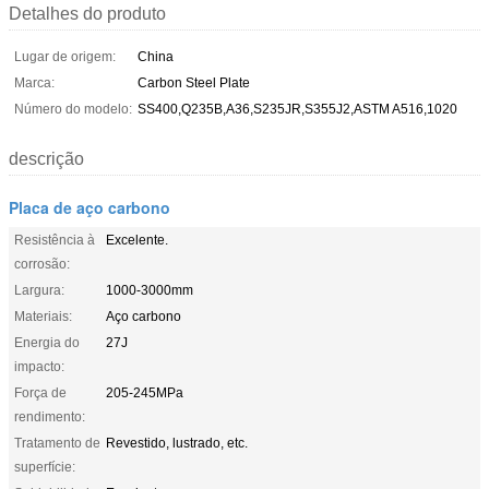
Detalhes do produto
Lugar de origem:
China
Marca:
Carbon Steel Plate
Número do modelo:
SS400,Q235B,A36,S235JR,S355J2,ASTM A516,1020
descrição
Placa de aço carbono
Resistência à
Excelente.
corrosão:
Largura:
1000-3000mm
Materiais:
Aço carbono
Energia do
27J
impacto:
Força de
205-245MPa
rendimento:
Tratamento de
Revestido, lustrado, etc.
superfície: