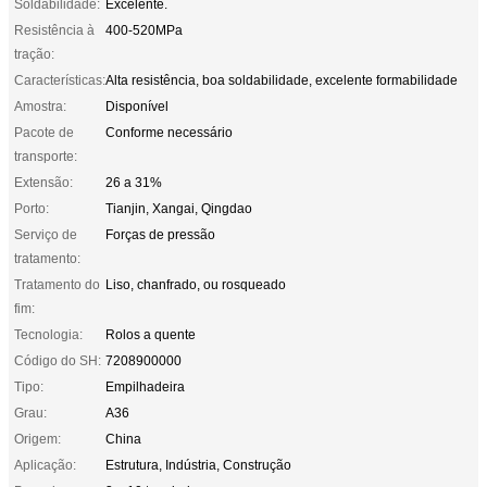
Soldabilidade:
Excelente.
Resistência à
400-520MPa
tração:
Características:
Alta resistência, boa soldabilidade, excelente formabilidade
Amostra:
Disponível
Pacote de
Conforme necessário
transporte:
Extensão:
26 a 31%
Porto:
Tianjin, Xangai, Qingdao
Serviço de
Forças de pressão
tratamento:
Tratamento do
Liso, chanfrado, ou rosqueado
fim:
Tecnologia:
Rolos a quente
Código do SH:
7208900000
Tipo:
Empilhadeira
Grau:
A36
Origem:
China
Aplicação:
Estrutura, Indústria, Construção