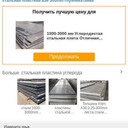
Получить лучшую цену для
1000-3000 мм Углеродистая
стальная плита Отличная
формальность и
долговечность
Продолжать
стальная пластина углерода
Больше
ический
Ширина листа
SGS BV стальной
Толщина Astm
Сталь
стали
стали 1000-
пластины
A36 0.25-300mm
пластина
рода
3000mm
стальной
листа стали
ASTM 
ы плиты
углерода
пластины
углерода Q345B
углерод
ой стали
стальной
S355JR углерода
Q235B ст
600mm
пластины Q195B
толщины 300-
горячек
Измените язык