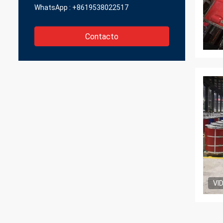
WhatsApp :
+8619538022517
Contacto
VI