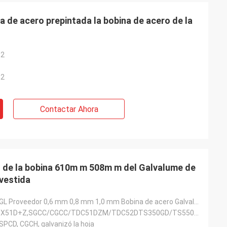
a de acero prepintada la bobina de acero de la
m2
m2
Contactar Ahora
ro de la bobina 610m m 508m m del Galvalume de
evestida
SPCC PPGI PPGL Proveedor 0,6 mm 0,8 mm 1,0 mm Bobina de acero Galvalume prepintada en color
SGCC/CGCC/DX51D+Z,SGCC/CGCC/TDC51DZM/TDC52DTS350GD/TS550GD/DX51D+Z,SGCC DX51D
SPCD, CGCH, galvanizó la hoja