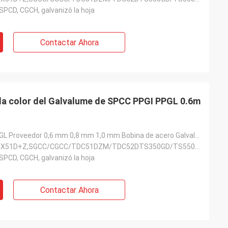
SPCD, CGCH, galvanizó la hoja
Contactar Ahora
da color del Galvalume de SPCC PPGI PPGL 0.6m
SPCC PPGI PPGL Proveedor 0,6 mm 0,8 mm 1,0 mm Bobina de acero Galvalume prepintada en color
SGCC/CGCC/DX51D+Z,SGCC/CGCC/TDC51DZM/TDC52DTS350GD/TS550GD/DX51D+Z,SGCC DX51D
SPCD, CGCH, galvanizó la hoja
Contactar Ahora