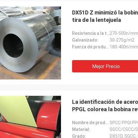
DX51D Z minimizó la bobin
tira de la lentejuela
Resistencia a la tensión:
270-500n/m
Galvanizado:
30-275g/m2
Fuerza de producción:
180-400n/m
La Arabia Saudita Zakaria
Mejor Precio
de Haoxuan, garantía de calidad,
de nuestra confianza.
La identificación de ace
PPGL colorea la bobina r
Nombre de producto:
Material:
Grado:
DX51D, SGCC, 