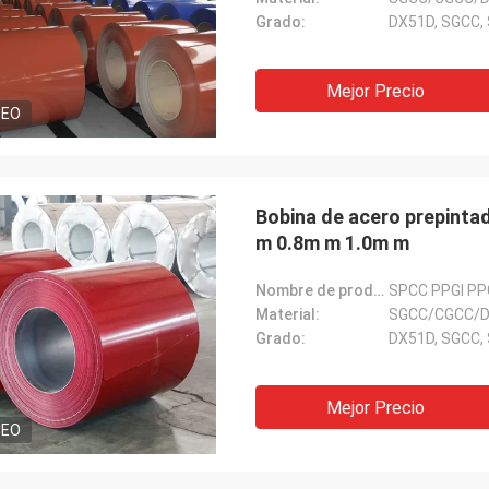
Grado:
DX51D, SGCC, 
Mejor Precio
DEO
Bobina de acero prepinta
m 0.8m m 1.0m m
Nombre de producto:
Material:
Grado:
DX51D, SGCC, 
Mejor Precio
DEO