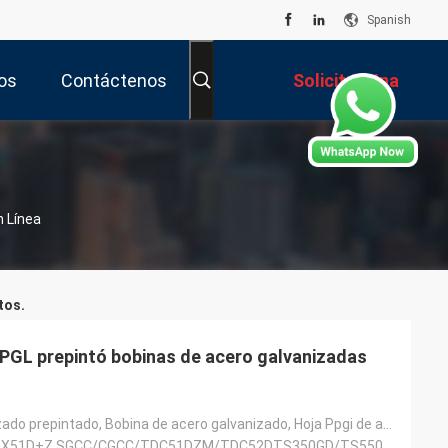
Spanish
os
Contáctenos
Solicitar Una
Cotización
n Línea
tos.
GL prepintó bobinas de acero galvanizadas
Acero galvanizado prepintado, Bobina de acero galvanizado, Hoja Ppgi de acero galvanizado prepintado
SGCC/CGCC/DX51D+Z,SGCC/CGCC/TDC51DZM/TDC52DTS350GD/TS550GD/DX51D+Z,SGCC DX51D