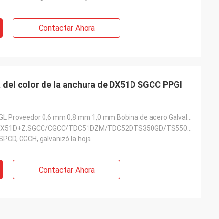
Contactar Ahora
a del color de la anchura de DX51D SGCC PPGI
SPCC PPGI PPGL Proveedor 0,6 mm 0,8 mm 1,0 mm Bobina de acero Galvalume prepintada en color
SGCC/CGCC/DX51D+Z,SGCC/CGCC/TDC51DZM/TDC52DTS350GD/TS550GD/DX51D+Z,SGCC DX51D
SPCD, CGCH, galvanizó la hoja
Contactar Ahora