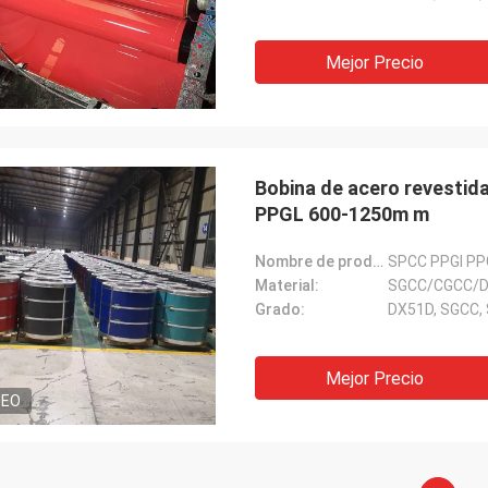
Mejor Precio
Bobina de acero revestid
PPGL 600-1250m m
Nombre de producto:
Material:
Grado:
DX51D, SGCC, 
Mejor Precio
DEO