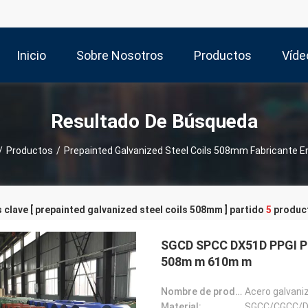
Inicio
Sobre Nosotros
Productos
Víde
Resultado De Búsqueda
/
Productos
/
Prepainted Galvanized Steel Coils 508mm Fabricante E
 clave [ prepainted galvanized steel coils 508mm ] partido
5
produc
SGCD SPCC DX51D PPGI PP
508m m 610m m
Nombre de producto:
Material: