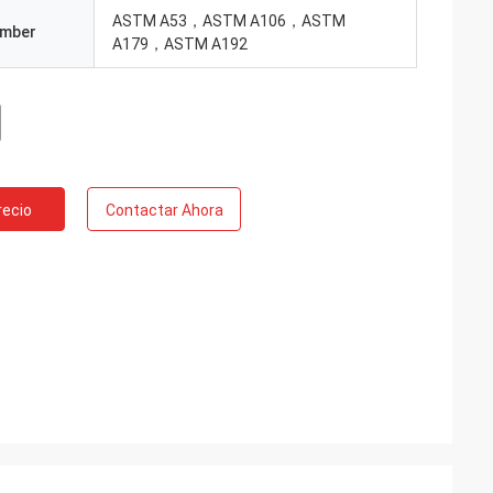
ASTM A53，ASTM A106，ASTM
umber
A179，ASTM A192
recio
Contactar Ahora