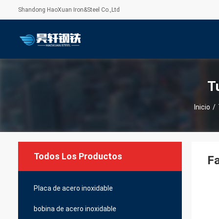
Shandong HaoXuan Iron&Steel Co.,Ltd
T
Inicio
/
Todos Los Productos
Fa
Placa de acero inoxidable
bobina de acero inoxidable