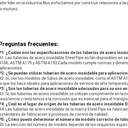
ador líder en la industria.Nos esforzamos por construir relaciones a la
to mutuos.
Preguntas frecuentes:
P1: ¿Cuáles son las especificaciones de las tuberías de acero inoxi
A1: Las tuberías de acero inoxidable Steel Pipe están disponibles en
A106, ASTM A179 y ASTM A192.Cada modelo cumple normas y dimensi
aplicaciones.
P2: ¿Se pueden utilizar tuberías de acero inoxidable para aplicacio
R2: Sí, ciertos modelos de tubos de acero inoxidable, como el ASTM A
lo que los hace ideales para aplicaciones de servicio de alta temperatu
P3: ¿Son las tuberías de acero inoxidable adecuadas para su uso en l
R3: Sí, las tuberías de acero inoxidable se utilizan comúnmente en la in
resistencia y resistencia a la corrosión.que es esencial para el transpo
P4: ¿Cuál es el lugar de origen de las tuberías de acero inoxidable S
A4: Las tuberías de acero inoxidable de la marca Steel Pipe se fabrican
estándares de fabricación y procesos de control de calidad.
P5: ¿Cómo puedo determinar el número de modelo correcto de tubo
R5: La elección del número de modelo depende de los requisitos especí