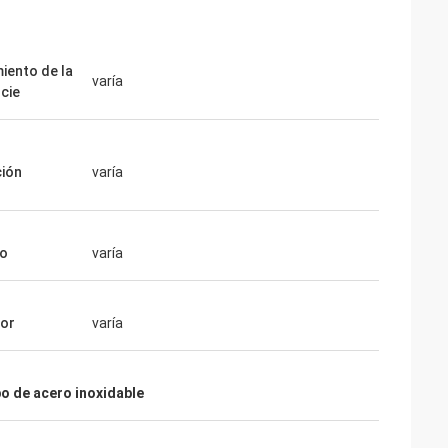
iento de la
varía
icie
ción
varía
o
varía
sor
varía
bo de acero inoxidable