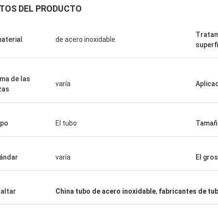
TOS DEL PRODUCTO
Tratam
material
de acero inoxidable
superf
ma de las
varía
Aplica
zas
La Arabia Saudita Zakaria
de Haoxuan, garantía de calidad,
ipo
El tubo
Tamañ
de nuestra confianza.
ándar
varía
El gro
altar
China tubo de acero inoxidable
,
fabricantes de tu