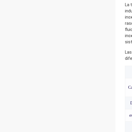
La 
ind
ino
ras
flu
ino
sis
Las
dif
Ca
D
e