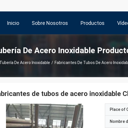
Inicio
Sobre Nosotros
Productos
Víde
ubería De Acero Inoxidable Product
Tubería De Acero Inoxidable
/
Fabricantes De Tubos De Acero Inoxidab
bricantes de tubos de acero inoxidable C
Place of O
Nombre d