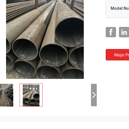
Model N
Mejor P