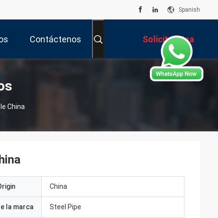
Spanish
os
Contáctenos
Solicitar Una
Cotización
os
le China
hina
rigin
China
e la marca
Steel Pipe