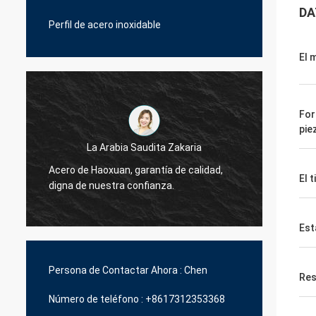
DA
Perfil de acero inoxidable
El 
For
pie
La Arabia Saudita Zakaria
Acero de Haoxuan, garantía de calidad,
Acero 
El t
digna de nuestra confianza.
digna 
Est
Persona de Contactar Ahora :
Chen
Res
Número de teléfono :
+8617312353368