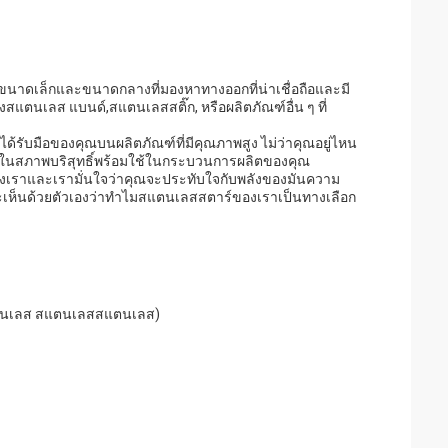
กิจขนาดเล็กและขนาดกลางที่มองหาทางออกที่น่าเชื่อถือและมี
แตนเลส แบนด์,สแตนเลสสติ๊ก, หรือผลิตภัณฑ์อื่น ๆ ที่
ได้รับมือของคุณบนผลิตภัณฑ์ที่มีคุณภาพสูง ไม่ว่าคุณอยู่ไหน
งในสภาพบริสุทธิ์พร้อมใช้ในกระบวนการผลิตของคุณ
้าของเราและเรามั่นใจว่าคุณจะประทับใจกับพลังของมันความ
เห็นด้วยตัวเองว่าทําไมสแตนเลสสตาร์ของเราเป็นทางเลือก
สแตนเลส สแตนเลสสแตนเลส)