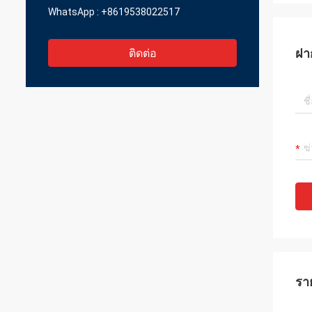
WhatsApp :
+8619538022517
ฝา
ติดต่อ
รา