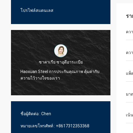
โปรไฟล์สแตนเลส
รา
คว
คว
ซาคาเรีย ซาอุดีอาระเบีย
Haoxuan Steel การประกันคุณภาพ คุ้มค่ากับ
Haoxua
แพ็
ความไว้วางใจของเรา
ความไ
มา
ชื่อผู้ติดต่อ :
Chen
เน้
หมายเลขโทรศัพท์ :
+8617312353368