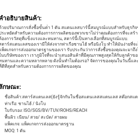
คําอธิบายสินค้า:
ด้วยปริมาณการสั่งซื้อขั้นต่ํา 1 ตัน สแตนเลสบาร์นี้สมบูรณ์แบบสําหรับธุร
ประหยัดสําหรับความต้องการการผลิตของพวกเขาไม่ว่าคุณต้องการที่จะสร้างส
ต้องการวัสดุที่แข็งแรงและทนทาน, สตาร์นี้เป็นทางเลือกที่สมบูรณ์แบบ.
สตาร์สแตนเลสของเรามีให้ส่งจากท่าเรือซานไฮ้ หรือนิงโบ ทําให้มันง่ายที่จะ
แพ็คเกจการส่งออกมาตรฐานของเรา รับประกันว่าการสั่งซื้อของคุณจะมาถึ
ในบริษัทของเรา เราภูมิใจที่จะนําเสนอสินค้าที่มีคุณภาพสูงสุดให้กับลูกค
ทนทานและความหลากหลาย ดังนั้นทําไมต้องรอ? จัดการของคุณในวันนี้และ
ที่ดีที่สุดสําหรับความต้องการการผลิตของคุณ
ลักษณะ:
ชื่อสินค้า:
สตาร์สแตนเลส
(ยังรู้จักกันในชื่อสแตนเลสสแตนเลส สต๊อก
ท่าเรือ: ชานไฮ้ / นิงโบ
ใบรับรอง: ISO/SGS/BV/TUV/ROHS/REACH
พื้นผิว: เนียน/ สวย/ สะบัด/ สายผม
แพ็คเกจ: แพ็คเกจการส่งออกมาตรฐาน
MOQ: 1 ตัน