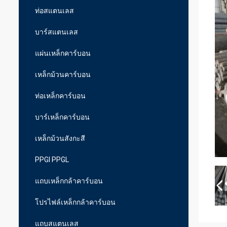
ท่อสแตนเลส
บาร์สแตนเลส
แผ่นเหล็กคาร์บอน
เหล็กม้วนคาร์บอน
ท่อเหล็กคาร์บอน
บาร์เหล็กคาร์บอน
เหล็กม้วนสังกะสี
PPGI PPGL
แถบเหล็กกล้าคาร์บอน
โปรไฟล์เหล็กกล้าคาร์บอน
แถบสแตนเลส