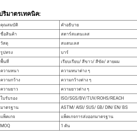
ปริมาตรเทคนิค:
คุณสมบัติ
คําอธิบาย
ชื่อสินค้า
สตาร์สแตนเลส
วัสดุ
สแตนเลส
รูปทรง
บาร์
พื้นที่
เรียบเรียบ/ สีขาว/ สีขัด/ สายผม
ความหนา
ความหนาต่าง ๆ
ความกว้าง
ความกว้างต่าง ๆ
ความยาว
ความยาวต่าง ๆ
ใบรับรอง
ISO/SGS/BV/TUV/ROHS/REACH
มาตรฐาน
ASTM/ AISI/ SUS/ GB/ DIN/ EN/ BS
แพ็คเกจ
แพ็คเกจการส่งออกมาตรฐาน
MOQ
1 ตัน