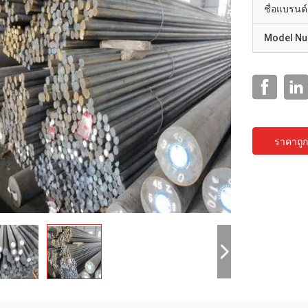
ชื่อแบรนด์
Model N
ราคาถูกท