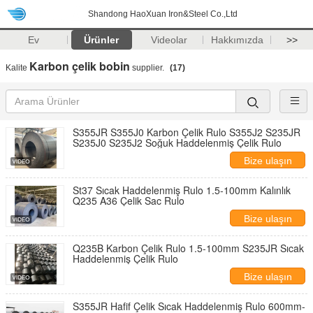
Shandong HaoXuan Iron&Steel Co.,Ltd
Ev
Ürünler
Videolar
Hakkımızda
>>
Karbon çelik bobin
Kalite
supplier.
(17)
S355JR S355J0 Karbon Çelik Rulo S355J2 S235JR
S235J0 S235J2 Soğuk Haddelenmiş Çelik Rulo
Bize ulaşın
St37 Sıcak Haddelenmiş Rulo 1.5-100mm Kalınlık
Q235 A36 Çelik Sac Rulo
Bize ulaşın
Q235B Karbon Çelik Rulo 1.5-100mm S235JR Sıcak
Haddelenmiş Çelik Rulo
Bize ulaşın
S355JR Hafif Çelik Sıcak Haddelenmiş Rulo 600mm-