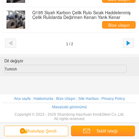
Q195 Siyah Karbon Çelik Rulo Sıcak Haddelenmiş
Çelik Rulolarda Değirmen Kenarı Yarık Kenar
Bize ulaşın
1 / 2
Dil değiştir
Turkish
Ana sayfa
|
Hakkımızda
|
Bize Ulaşın
|
Site Haritası
|
Privacy Policy
Masaüstü görünümü
Copyright © 2023 - 2026 Shandong HaoXuan Iron&Steel Co.,Ltd.
All rights reserved.
WhatsApp Şimdi
Teklif isteği