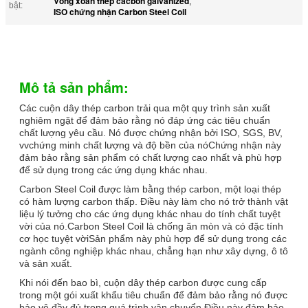
Vòng xoắn thép cacbon galvanized
,
bật:
ISO chứng nhận Carbon Steel Coil
Mô tả sản phẩm:
Các cuộn dây thép carbon trải qua một quy trình sản xuất
nghiêm ngặt để đảm bảo rằng nó đáp ứng các tiêu chuẩn
chất lượng yêu cầu. Nó được chứng nhận bởi ISO, SGS, BV,
vvchứng minh chất lượng và độ bền của nóChứng nhận này
đảm bảo rằng sản phẩm có chất lượng cao nhất và phù hợp
để sử dụng trong các ứng dụng khác nhau.
Carbon Steel Coil được làm bằng thép carbon, một loại thép
có hàm lượng carbon thấp. Điều này làm cho nó trở thành vật
liệu lý tưởng cho các ứng dụng khác nhau do tính chất tuyệt
vời của nó.Carbon Steel Coil là chống ăn mòn và có đặc tính
cơ học tuyệt vờiSản phẩm này phù hợp để sử dụng trong các
ngành công nghiệp khác nhau, chẳng hạn như xây dựng, ô tô
và sản xuất.
Khi nói đến bao bì, cuộn dây thép carbon được cung cấp
trong một gói xuất khẩu tiêu chuẩn để đảm bảo rằng nó được
bảo vệ đầy đủ trong quá trình vận chuyển.Điều này đảm bảo