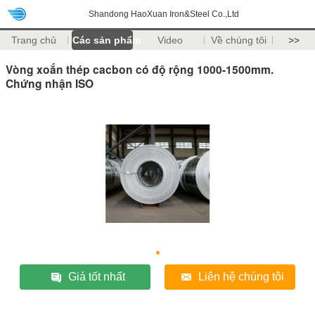
Shandong HaoXuan Iron&Steel Co.,Ltd
Trang chủ
Các sản phẩm
Video
Về chúng tôi
>>
Vòng xoắn thép cacbon có độ rộng 1000-1500mm.
Chứng nhận ISO
Giá tốt nhất
Liên hệ chúng tôi