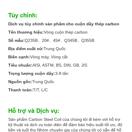
Tùy chỉnh:
Dịch vụ tùy chỉnh sản phẩm cho cuộn dây thép carbon
Tên thương hiệu:
Vòng cuộn thép carbon
Số mẫu:
Q235B、20#、45#、Q345B、Q355B
Địa điểm xuất xứ:
Trung Quốc
Biên cạnh:
Vòng máy, Vòng cắt
Tiêu chuẩn:
AISI, ASTM, BS, DIN, GB, JIS
Trọng lượng cuộn dây:
3-8 tấn
Nguồn gốc:
Trung Quốc
Thanh toán:
T/T, L/C
Hỗ trợ và Dịch vụ:
Sản phẩm Carbon Steel Coil của chúng tôi đi kèm với hỗ trợ
kỹ thuật và dịch vụ toàn diện để đảm bảo hiệu suất tối ưu, độ
bền và tuổi thọ.Nhóm chuyên gia của chúng tôi có sẵn để hỗ