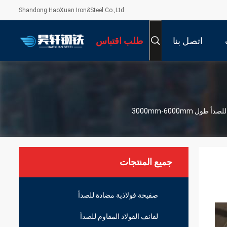
Shandong HaoXuan Iron&Steel Co.,Ltd
اتصل بنا
طلب اقتباس
جميع المنتجات
صفيحة فولاذية مضادة للصدأ
لفائف الفولاذ المقاوم للصدأ