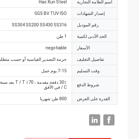
اسم العلامة التجارية
Hao Xun Steel
إصدار الشهادات
SGS BV TUV ISO
رقم الموديل
SS304 SS200 SS430 SS316
الحد الأدنى لكمية
1 طن
الأسعار
negotiable
تفاصيل التغليف
حزمة التصدير القياسية أو حسب متطلب
وقت التسليم
7-15 يوم عمل
شروط الدفع
/ C في الأفق
القدرة على العرض
800 طن شهريا