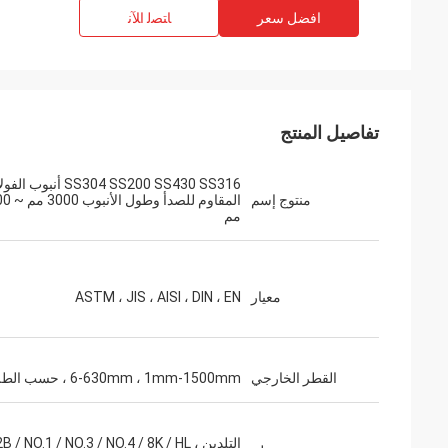
افضل سعر
ﺎﺘﺼﻟ ﺍﻶﻧ
تفاصيل المنتج
SS304 SS200 SS430 SS316 أنبوب ال
منتوج إسم
المقاوم للصدأ و
مم
معيار
ASTM ، JIS ، AISI ، DIN ، EN
القطر الخارجي
6-630mm ، 1mm-1500mm ، حسب الطلب
التلدين ،  / NO.1 / NO.3 / NO.4 / 8K / HL