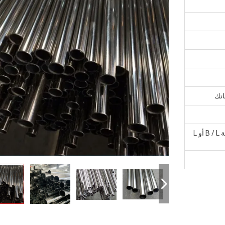
اتك
30٪ دفعة مقدمة ، 70٪ T / T بعد نسخة B / L أو L