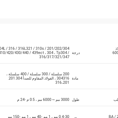
فولاذ
1/202/304 / 304L / 316 / 316L321 / 310s
طول الأنبوب 3000 مم ~ 6000
درجة
410/420/430/440 / 439ect ، 304 ، Tp304 /
316/317/321/347
السعودية زكريا
Haoxuan Steel، ضمان الجودة، يستحق ثقتنا.
200 سلسلة / 300 سلسلة / 400 سلسلة ،
مادة
304316 ، الفولاذ المقاوم للصدأ 201.304.
316،201
طول
3000 مم ~ 6000 مم ، 0.5 م -24 م
BA / 2B
0.4-30 مم ، 1 مم -40 مم ، 1 مم -150 مم