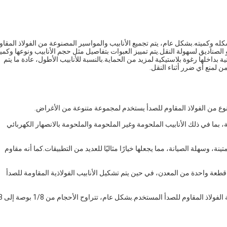
كله وكميته.بشكل عام، يتم تجميع الأنابيب والمواسير المصنوعة من الفولاذ المقاو
لصناديق لسهولة النقل.يتم تمييز العبوات بتفاصيل مثل حجم الأنابيب ونوعها وكميته
 بداخلها رغوة بلاستيكية لمزيد من الحماية.بالنسبة للأنابيب الأطول، عادة ما يتم
 لمنع أي ضرر أثناء النقل.
وع من الفولاذ المقاوم للصدأ يستخدم لمجموعة متنوعة من الأغراض.
حة، بما في ذلك الأنابيب الملحومة وغير الملحومة والملحومة بالانصهار الكهربائي
ينة، وسهلة الصيانة، مما يجعلها خيارًا مثاليًا للعديد من التطبيقات.كما أنه مقاوم
 قطعة واحدة من المعدن، في حين يتم تشكيل الأنابيب الفولاذية المقاومة للصدأ
ج: تختلف أبعاد الأنابيب الفولاذية المقاومة 