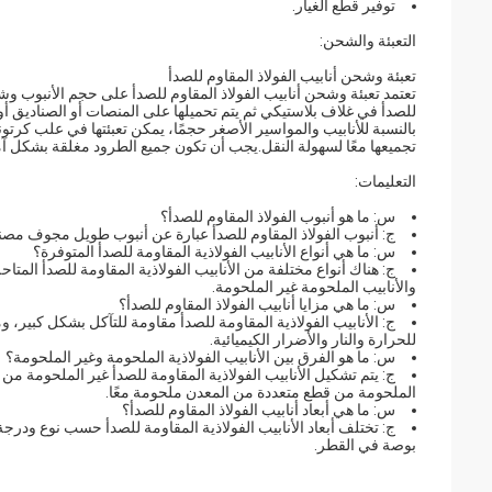
توفير قطع الغيار.
التعبئة والشحن:
تعبئة وشحن أنابيب الفولاذ المقاوم للصدأ
تعتمد تعبئة وشحن أنابيب الفولاذ المقاوم للصدأ على حجم الأنبوب وش
للصدأ في غلاف بلاستيكي ثم يتم تحميلها على المنصات أو الصناديق أو ا
بالنسبة للأنابيب والمواسير الأصغر حجمًا، يمكن تعبئتها في علب كرتونية
تجميعها معًا لسهولة النقل.يجب أن تكون جميع الطرود مغلقة بشكل آمن
التعليمات:
س: ما هو أنبوب الفولاذ المقاوم للصدأ؟
ج: أنبوب الفولاذ المقاوم للصدأ عبارة عن أنبوب طويل مجوف مصن
س: ما هي أنواع الأنابيب الفولاذية المقاومة للصدأ المتوفرة؟
ج: هناك أنواع مختلفة من الأنابيب الفولاذية المقاومة للصدأ المتا
والأنابيب الملحومة غير الملحومة.
س: ما هي مزايا أنابيب الفولاذ المقاوم للصدأ؟
ج: الأنابيب الفولاذية المقاومة للصدأ مقاومة للتآكل بشكل كبير، ومت
للحرارة والنار والأضرار الكيميائية.
س: ما هو الفرق بين الأنابيب الفولاذية الملحومة وغير الملحومة؟
ج: يتم تشكيل الأنابيب الفولاذية المقاومة للصدأ غير الملحومة من
الملحومة من قطع متعددة من المعدن ملحومة معًا.
س: ما هي أبعاد أنابيب الفولاذ المقاوم للصدأ؟
بوصة في القطر.