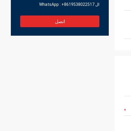
ال WhatsApp :
+8619538022517
اتصل