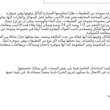
 متنوعة من التطبيقات نظرًا لمقاومتها الممتازة للتآكل وقوتها.وهي متوفرة
الصناعية المختلفة.تعتبر هذه الأنابيب مثالية لنقل السوائل والغازات لأنها مقا
ية في مجموعة متنوعة من التطبيقات، مثل البناء والهندسة.يمكن أن يتراوح سمك
الأنابيب الفولاذية المقاومة للصدأ من 0.5 مم إلى 100 مم، ويمكن أن يتراوح الحجم من 1/2 بوصة إلى 24 بوصة.ويمكن أيضًا طلاء هذه الأنابيب بمعال
ومتها للتآكل.وتستخدم أنابيب الفولاذ المقاوم للصدأ أيضًا في مجموعة متنوعة من
عالجة الكيميائية.
تآكل وقوتها.كما أنها فعالة من حيث التكلفة ومتينة، مما يجعلها خيارًا شائعًا بين الع
 التركيب والصيانة، مما يجعلها مثالية لأي نوع من التطبيقات.وهي متوفرة أيضًا
ابيب الملحومة وغير الملحومة.كما أنها متوفرة بأحجام وسماكات ومعالجات سطحية
تلبية احتياجاتك الخاصة.فيما يلي بعض السمات التي يمكنك تخصيصها:
دد في الاتصال بنا.سيكون فريق الخبراء لدينا سعيدًا بمساعدتك في تلبية جميع
ه.