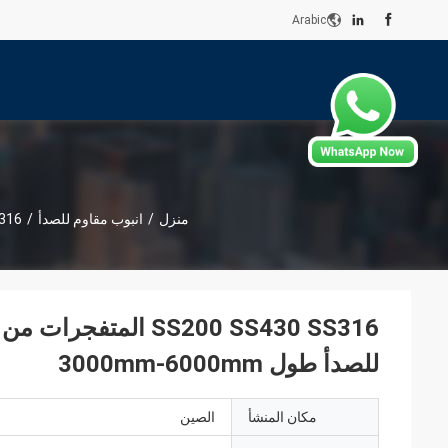
Arabic
منزل
/
انبوب مقاوم للصدأ
/
S200 SS430 SS316
SS200 SS430 SS316 ا
للصدأ طول 3000mm-6000mm
مكان المنشأ
الصين