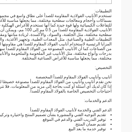
التطبيقات:
تستخدم الأنابيب الفولاذية المقاومة للصدأ على نطاق واسع في مجموعة
بسماكات وأحجام ومعالجات سطحية مختلفة، مما يجعلها مناسبة للأغراض 
للتفاعلات الكيميائية ولها قوة جيدة.كما أنها تستخدم للأغراض الهيكل
سطحية مختلفة، مثل الجلفنة، والسواد، والأكسدة، لزيادة متانتها ومقا
التطبيقات الطبية والصناعية، مثل المعدات الطبية، وتجهيز الأغذية، والم
المزايا الرئيسية لاستخدام أنابيب الفولاذ المقاوم للصدأ هي مقاومتها لل
من الصناعات.كما أن الأنابيب المصنوعة من الفولاذ المقاوم للصدأ سهلة
بدرجات وأنواع مختلفة، مثل الأنابيب غير الملحومة والملحومة والأن
مختلفة، مما يجعلها مناسبة للأغراض الصناعية المختلفة.
التخصيص:
أنابيب وأنابيب الفولاذ المقاوم للصدأ المخصصة
نحن نقدم أنابيب وأنابيب من الفولاذ المقاوم للصدأ مصنوعة خصيصًا ل
إذا كان لديك أي أسئلة أو كنت بحاجة إلى مزيد من المعلومات، فلا تتر
احتياجات التخصيص الخاصة بالفولاذ المقاوم للصدأ.
الدعم والخدمات:
الدعم الفني والخدمة لأنابيب الفولاذ المقاوم للصدأ
تقديم التوجيه الفني والمشورة بشأن تصميم المنتج واختياره وتركيب
توفير التدريب الفني والدعم في الموقع.
تقديم ضمان المنتج.
توفير خدمة ما بعد البيع.