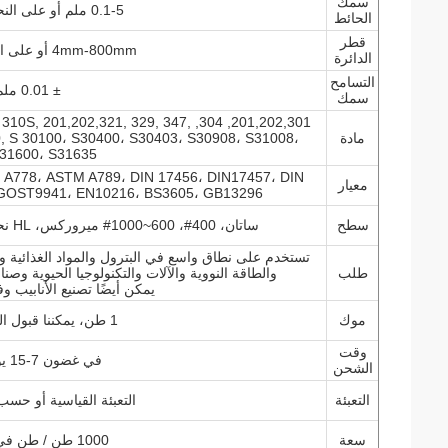
سمك
0.1-5 ملم أو على النحو المطلوب
الحائط
قطر
4mm-800mm أو على النحو المطلوب
الدائرة
التسامح
± 0.01 ملم
سمك
7, 317L, 310S, 201,202,321, 329, 347,
مادة
0, S 30100، S30400، S30403، S30908، S31008،
S31600، S31635، الخ
A778، ASTM A789، DIN 17456، DIN17457، DIN
معيار
، GOST9941، EN10216، BS3605، GB13296
سطح
ساتان، 400#، 600~1000# ميروركس، HL نحى، مرآة نحى، 2B، BA، No.1، إلخ.
تستخدم على نطاق واسع في البترول والمواد الغذائية والص
طلب
والطاقة النووية والآلات والتكنولوجيا الحيوية وصن
يمكن أيضًا تصنيع الأنابيب و
موك
1 طن، يمكننا قبول النظام عينة.
وقت
في غضون 7-15 يوم عمل
الشحن
التعبئة
التعبئة القياسية أو حسب
سعة
1000 طن / طن في الأسبوع