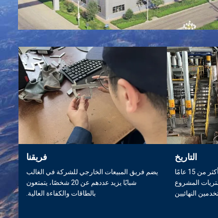
التاريخ
فريقنا
تتمتع إدارة Haoxuan Steel بأكثر من 15 عامًا
يضم فريق المبيعات الخارجي للشركة في الغالب
تريات المشروع
شبابًا يزيد عددهم عن 20 شخصًا، يتمتعون
خدمين النهائيين
بالطاقات والكفاءة العالية.