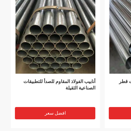
VIDEO
D ملف فولاذي
مرآة مصقولة من الفولاذ المقاوم للصدأ
4x8 SUS304 SUS321 SUS316
SUS430
افضل سعر