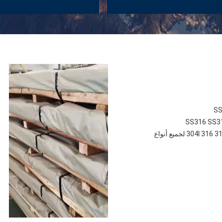
GB الصفيحة القياسية من الفولاذ المقاوم للصدأ 201 202 301 304 304l 316 316l 310 لجميع أنواع