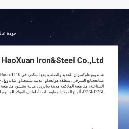
جودة عالي
HaoXuan Iron&Steel Co.,Ltd
تشانغجيانغ الشرقي، منطقة هوانغداو، مدينة تشينغداو، شاندونغ، 
الصناعية، مقاطعة الملاكمة مدينة ديانزي ، مدينة بينتشو، مقاطعة
PPGI، PPGL، ألواح الفولاذ المقاوم للصدأ، لفائف الفولاذ المقاوم للصدأ، أنابيب الفولاذ المقاوم لل...