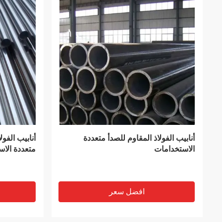
VIDEO
Q235B لوح فولاذي للغلايات بسمك 300-
 Z
600 مم من صفائح الفولاذ الكربوني
للسطح الإص
افضل سعر