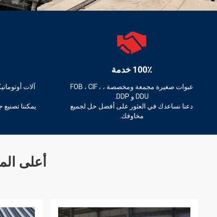
100٪ خدمة
عبوات صغيرة مجمعة ومخصصة ، FOB ، CIF ،
آلات أوتومات
DDU و DDP.
دعنا نساعدك في العثور على أفضل حل لجميع
يمكننا تصنيع ج
مخاوفك.
أعلى الم