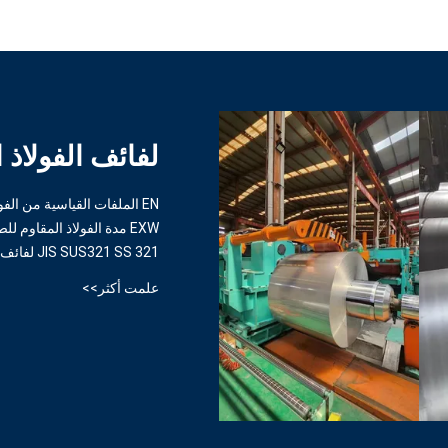
لفائف الفولاذ 
EN الملفات القياسية من الفولاذ المقاوم للصدأ مع مدة الدفع T / T
EXW مدة الفولاذ المقاوم للصدأ لفكرة الدفع L / C داخل 1000-6000mm الطول
JIS SUS321 SS 321 لفائف الفولاذ المقاوم للصدأ للصناعة
علمت أكثر>>