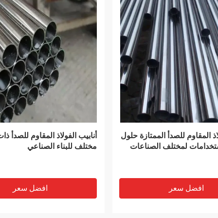
VIDEO
DX51D لفائف الصلب المدرفلة على
X51D Z PPGI PPGL
الساخن ورقة لفائف PPGI المضادة
جالفالومي مطلي مسبقًا بعرض 1500 مم
بع
افضل سعر
افضل سعر