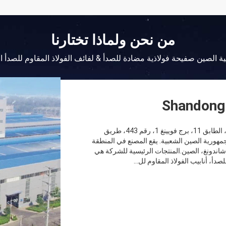
من نحن ولماذا تختارنا
ة الصين صفيحة فولاذية مضادة للصدأ & لفائف الفولاذ المقاوم للصدأ 
Shandong 
شاندونغ هاوكسوان للحديد والصلب، يقع المكتب في Room1110، الطابق 11، برج فويينغ 1، رقم 443، طريق
جمهورية الصين الشعبية. يقع المصنع في المنطقة
 شاندونغ، الصين.المنتجات الرئيسية للشركة هي