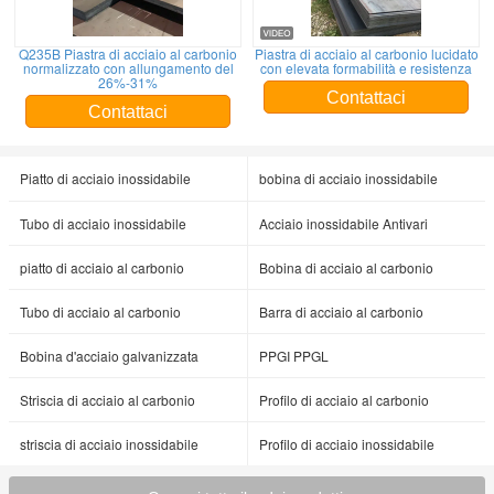
Q235B Piastra di acciaio al carbonio
Piastra di acciaio al carbonio lucidato
normalizzato con allungamento del
con elevata formabilità e resistenza
26%-31%
Contattaci
Contattaci
Piatto di acciaio inossidabile
bobina di acciaio inossidabile
Tubo di acciaio inossidabile
Acciaio inossidabile Antivari
piatto di acciaio al carbonio
Bobina di acciaio al carbonio
Tubo di acciaio al carbonio
Barra di acciaio al carbonio
Bobina d'acciaio galvanizzata
PPGI PPGL
Striscia di acciaio al carbonio
Profilo di acciaio al carbonio
striscia di acciaio inossidabile
Profilo di acciaio inossidabile