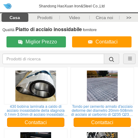
Shandong HaoXuan Iron&Steel Co.,Ltd
Casa
Prodotti
Video
Circa noi
>>
Piatto di acciaio inossidabile
Qualità
fornitore
Miglior Prezzo
Contattaci
430 bobina laminata a caldo di
Tondo per cemento armato d'acciaio
acciaio inossidabile della stagnola
deforme del diametro 20mm-508mm
0.1mm-3.0mm di acciaio inossidabile
di acciaio al carbonio di Q235 Q235B
201
Antivari
Contattaci
Contattaci