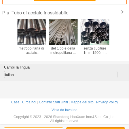
Tubo di acciaio inossidabile
Più
 di tubo
Gli HL della
Diametro esterno
Tubo saldato
Tubo a 2,5
citure di
metropolitana di
del tubo e della
senza cuciture
esterno di
iaio
acciaio
metropolitana 6-
1mm-1500mm
inossidab
abile di
inossidabile di
630mm di acciaio
della tubatura a 1
diametr
 SS430
SS410 SS420
inossidabile di
pollici di acciaio
1500mm d
6 ERW
SS430 hanno
SS304 SS304L
inossidabile
di acc
Cambi la lingua
-6000mm
spazzolato ASTM
SS200
inossid
A312 TP304
SS3
Italian
Casa
|
Circa noi
|
Contatto Stati Uniti
|
Mappa del sito
|
Privacy Policy
Vista da tavolino
Copyright © 2023 - 2026 Shandong HaoXuan Iron&Steel Co.,Ltd.
All rights reserved.