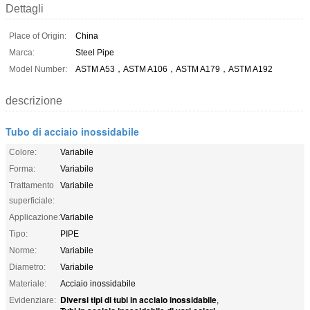
Dettagli
Place of Origin:
China
Marca:
Steel Pipe
Model Number:
ASTM A53，ASTM A106，ASTM A179，ASTM A192
descrizione
Tubo di acciaio inossidabile
Colore:
Variabile
Forma:
Variabile
Trattamento
Variabile
superficiale:
Applicazione:
Variabile
Tipo:
PIPE
Norme:
Variabile
Diametro:
Variabile
Materiale:
Acciaio inossidabile
Diversi tipi di tubi in acciaio inossidabile
Evidenziare:
,