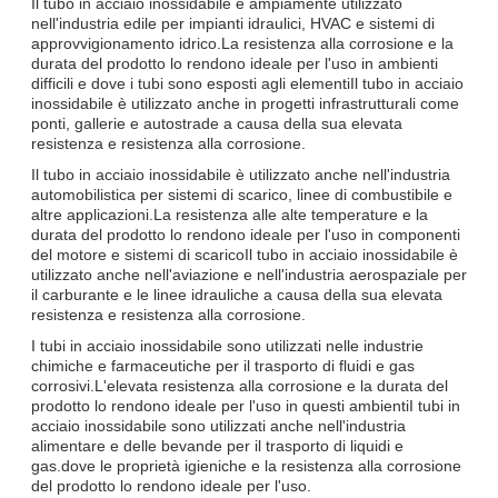
Il tubo in acciaio inossidabile è ampiamente utilizzato
nell'industria edile per impianti idraulici, HVAC e sistemi di
approvvigionamento idrico.La resistenza alla corrosione e la
durata del prodotto lo rendono ideale per l'uso in ambienti
difficili e dove i tubi sono esposti agli elementiIl tubo in acciaio
inossidabile è utilizzato anche in progetti infrastrutturali come
ponti, gallerie e autostrade a causa della sua elevata
resistenza e resistenza alla corrosione.
Il tubo in acciaio inossidabile è utilizzato anche nell'industria
automobilistica per sistemi di scarico, linee di combustibile e
altre applicazioni.La resistenza alle alte temperature e la
durata del prodotto lo rendono ideale per l'uso in componenti
del motore e sistemi di scaricoIl tubo in acciaio inossidabile è
utilizzato anche nell'aviazione e nell'industria aerospaziale per
il carburante e le linee idrauliche a causa della sua elevata
resistenza e resistenza alla corrosione.
I tubi in acciaio inossidabile sono utilizzati nelle industrie
chimiche e farmaceutiche per il trasporto di fluidi e gas
corrosivi.L'elevata resistenza alla corrosione e la durata del
prodotto lo rendono ideale per l'uso in questi ambientiI tubi in
acciaio inossidabile sono utilizzati anche nell'industria
alimentare e delle bevande per il trasporto di liquidi e
gas.dove le proprietà igieniche e la resistenza alla corrosione
del prodotto lo rendono ideale per l'uso.