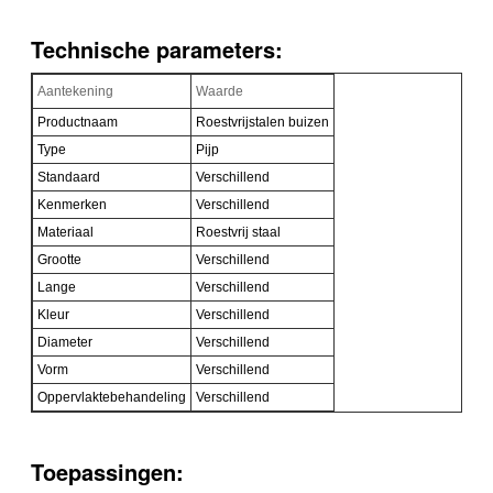
Technische parameters:
Aantekening
Waarde
Productnaam
Roestvrijstalen buizen
Type
Pijp
Standaard
Verschillend
Kenmerken
Verschillend
Materiaal
Roestvrij staal
Grootte
Verschillend
Lange
Verschillend
Kleur
Verschillend
Diameter
Verschillend
Vorm
Verschillend
Oppervlaktebehandeling
Verschillend
Toepassingen: