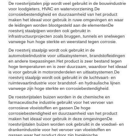
De roestvrijstalen pijp wordt veel gebruikt in de bouwindustrie
voor loodgieters, HVAC en watervoorziening.De
corrosiebestendigheid en duurzaamheid van het product
maken het ideaal voor gebruik in ruwe omgevingen en waar
de leidingen worden blootgesteld aan de elementenDe
roestvrij staalpijpen worden ook gebruikt in
infrastructuurprojecten zoals bruggen, tunnels en snelwegen
vanwege hun hoge sterkte en weerstand tegen corrosie.
De roestvrij staalpijp wordt ook gebruikt in de
automobielindustrie voor uitlaatsystemen, brandstofleidingen
en andere toepassingen.Het product is zeer bestand tegen
hoge temperaturen en is zeer duurzaam, waardoor het ideaal
is voor gebruik in motoronderdelen en uitlaatsystemen.De
roestvrij staalpijp wordt ook gebruikt in de luchtvaart- en
ruimtevaartindustrie voor brandstof- en hydraulische lijnen
vanwege zijn hoge sterkte en corrosiebestendigheid.
De roestvrijstalen buizen worden in de chemische en
farmaceutische industrie gebruikt voor het vervoer van
corrosieve vloeistoffen en gassen.De hoge
corrosiebestendigheid en duurzaamheid van het product
maken het ideaal voor gebruik in deze omgevingenDe
roestvrijstalen buizen worden ook gebruikt in de voedsel- en
drankenindustrie voor het vervoer van vloeistoffen en
gassen.waar het product door zijn hygiënische