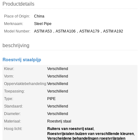
Productdetails
Place of Origin:
China
Merknaam:
Steel Pipe
Model Number:
ASTM A53，ASTM A106，ASTM A179，ASTM A192
beschrijving
Roestvrij staalpijp
Kleur:
Verschillend
Vorm:
Verschillend
Oppervlaktebehandeling:
Verschillend
Toepassing:
Verschillend
Type:
PIPE
Standaard:
Verschillend
Diameter:
Verschillend
Materiaal:
Roestvrij staal
Ruiters van roestvrij staal
Hoog licht:
,
Roestvrijstalen buizen van verschillende kleuren
,
Verscheidene behandelingen roestvrijstalen