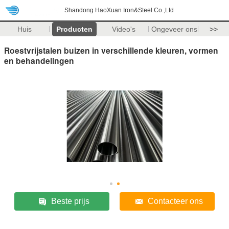
Shandong HaoXuan Iron&Steel Co.,Ltd
Huis
Producten
Video's
Ongeveer ons
>>
Roestvrijstalen buizen in verschillende kleuren, vormen
en behandelingen
Beste prijs
Contacteer ons