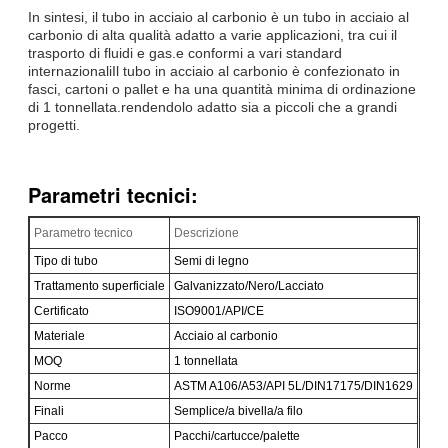
In sintesi, il tubo in acciaio al carbonio è un tubo in acciaio al
carbonio di alta qualità adatto a varie applicazioni, tra cui il
trasporto di fluidi e gas.e conformi a vari standard
internazionaliIl tubo in acciaio al carbonio è confezionato in
fasci, cartoni o pallet e ha una quantità minima di ordinazione
di 1 tonnellata.rendendolo adatto sia a piccoli che a grandi
progetti.
Parametri tecnici:
Parametro tecnico
Descrizione
Tipo di tubo
Semi di legno
Trattamento superficiale
Galvanizzato/Nero/Lacciato
Certificato
ISO9001/API/CE
Materiale
Acciaio al carbonio
MOQ
1 tonnellata
Norme
ASTM A106/A53/API 5L/DIN17175/DIN1629
Finali
Semplice/a bivella/a filo
Pacco
Pacchi/cartucce/palette