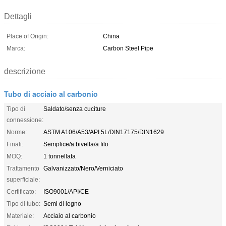
Dettagli
Place of Origin:
China
Marca:
Carbon Steel Pipe
descrizione
Tubo di acciaio al carbonio
Tipo di
Saldato/senza cuciture
connessione:
Norme:
ASTM A106/A53/API 5L/DIN17175/DIN1629
Finali:
Semplice/a bivella/a filo
MOQ:
1 tonnellata
Trattamento
Galvanizzato/Nero/Verniciato
superficiale:
Certificato:
ISO9001/API/CE
Tipo di tubo:
Semi di legno
Materiale:
Acciaio al carbonio