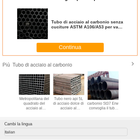
Tubo di acciaio al carbonio senza
cuciture ASTM A106/A53 per vari
tipi di connessione Certificato
ISO9001/API/CE
Continua
Tubo di acciaio al carbonio
Più
tura
Metropolitana del
Tubo nero api 5L
Il acciaio al
Tubo ISO9
7175
quadrato del
di acciaio dolce di
carbonio St37 Erw
tubo api 5l
29 del
acciaio al
acciaio al
convoglia il tubo
acciai
to del
carbonio del tubo
carbonio del tubo
d'acciaio senza
carbonio 
 del tubo
ASTM A106 A53
del quadrato di
cuciture di ASTM
A106 
aio S235jr
di acciaio al
Q235 Q235B
A53
Cambi la lingua
ERW
carbonio di Q345
Q345B
Italian