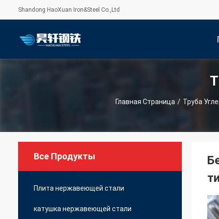
Shandong HaoXuan Iron&Steel Co.,Ltd
Т
С
Главная Страница
/
Труба Угл
Все Продукты
Б
т
Плита нержавеющей стали
катушка нержавеющей стали