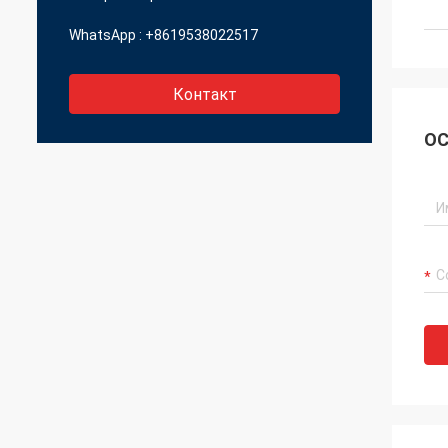
WhatsApp :
+8619538022517
Контакт
ОС