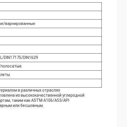
ые/варнированные
L/DIN17175/DIN1629
/полосатые
ллеты
териалом в различных отраслях
товлена из высококачественной углеродной
ртам, таким как ASTM A106/A53/API
варным или бесшовным.