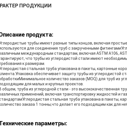
РАКТЕР ПРОДУКЦИИ
Описание продукта:
Углеродистые трубы имеют разные типы концов, включая простые
используются для соединения труб с закрученными фитингамиУг
различным международным стандартам, включая ASTM A106, ASTM 
гарантируют, что трубы из углеродистой стали имеют необходимы
требования к размерам.
Углеродистая стальная труба упакована в пакеты, картонные кор
клиента.Упаковка обеспечивает защиту трубы из углеродистой ст
обработкиМинимальное количество заказов (MOQ) для труб из угл
подходящим для малых и крупных проектов.
В общем, труба из углеродной стали - это высококачественная тру
различных применений, включая транспортировку жидкостей и г
стандартамУглеродистая стальная труба упакована в пакеты, ка
количество заказа 1 тонны,что делает его подходящим как для не
Технические параметры: