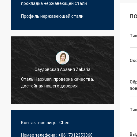
прокладка нержавеющей стали
ПО
Профиль нержавеющей стали
Тип
Ок
Саудовская Аравия Zakaria
Сталь Haoxuan, проверка качества,
Сталь 
Об
достойная нашего доверия.
досто
по
Тип
Контактное лицо :
Chen
Вы
Номер телефона :
+8617312353368