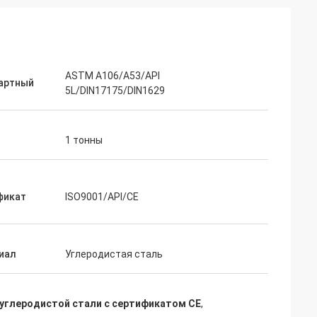
ASTM A106/A53/API
артный
5L/DIN17175/DIN1629
1 тонны
фикат
ISO9001/API/CE
иал
Углеродистая сталь
 углеродистой стали с сертификатом CE
,