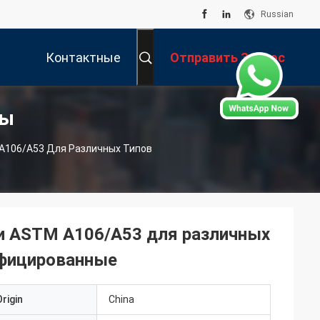
Russian
Контактные
Отправить Запрос
ты
Данные
A106/A53 Для Различных Типов
и ASTM A106/A53 для различных
ифицированные
rigin
China