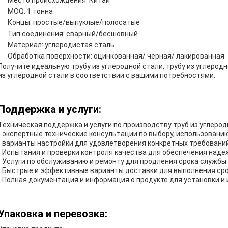
Место происхождения: Китай
MOQ: 1 тонна
Концы: простые/выпуклые/полосатые
Тип соединения: сварный/бесшовный
Материал: углеродистая сталь
Обработка поверхности: оцинкованная/ черная/ лакированная
Получите идеальную трубу из углеродной стали, трубу из углеро
из углеродной стали в соответствии с вашими потребностями.
Поддержка и услуги:
Техническая поддержка и услуги по производству труб из углеро
- экспертные технические консультации по выбору, использовани
- варианты настройки для удовлетворения конкретных требовани
- Испытания и проверки контроля качества для обеспечения над
- Услуги по обслуживанию и ремонту для продления срока службы
- Быстрые и эффективные варианты доставки для выполнения ср
- Полная документация и информация о продукте для установки и
Упаковка и перевозка: