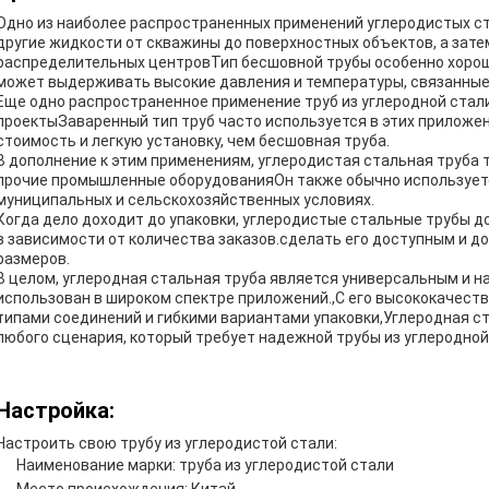
Одно из наиболее распространенных применений углеродистых с
другие жидкости от скважины до поверхностных объектов, а зат
распределительных центровТип бесшовной трубы особенно хорошо
может выдерживать высокие давления и температуры, связанные 
Еще одно распространенное применение труб из углеродной стал
проектыЗаваренный тип труб часто используется в этих приложен
стоимость и легкую установку, чем бесшовная труба.
В дополнение к этим применениям, углеродистая стальная труба 
прочие промышленные оборудованияОн также обычно используетс
муниципальных и сельскохозяйственных условиях.
Когда дело доходит до упаковки, углеродистые стальные трубы до
в зависимости от количества заказов.сделать его доступным и 
размеров.
В целом, углеродная стальная труба является универсальным и 
использован в широком спектре приложений.,С его высококачес
типами соединений и гибкими вариантами упаковки,Углеродная 
любого сценария, который требует надежной трубы из углеродной
Настройка:
Настроить свою трубу из углеродистой стали:
Наименование марки: труба из углеродистой стали