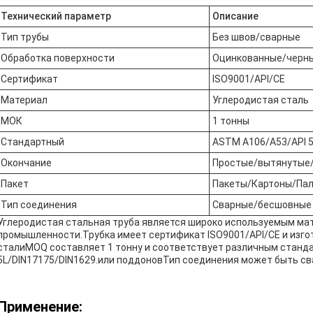
Технический параметр
Описание
Тип трубы
Без швов/сварные
Обработка поверхности
Оцинкованные/черн
Сертификат
ISO9001/API/CE
Материал
Углеродистая сталь
МОК
1 тонны
Стандартный
ASTM A106/A53/API 5
Окончание
Простые/вытянутые
Пакет
Пакеты/Картоны/Па
Тип соединения
Сварные/бесшовные
Углеродистая стальная труба является широко используемым ма
промышленности.Трубка имеет сертификат ISO9001/API/CE и изго
сталиMOQ составляет 1 тонну и соответствует различным станда
5L/DIN17175/DIN1629.или поддоновТип соединения может быть с
Применение: