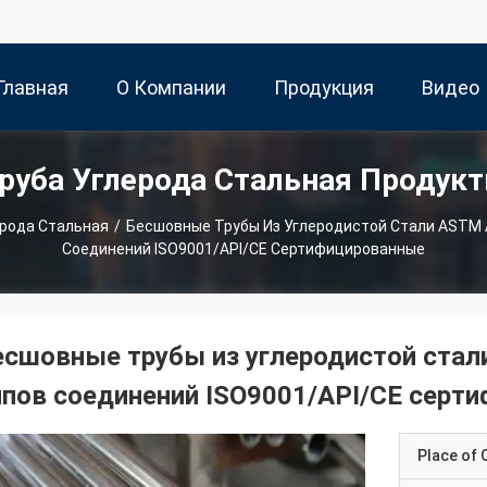
Главная
О Компании
Продукция
Видео
руба Углерода Стальная Продук
траница
ерода Стальная
/
Бесшовные Трубы Из Углеродистой Стали ASTM 
Соединений ISO9001/API/CE Сертифицированные
есшовные трубы из углеродистой стал
ипов соединений ISO9001/API/CE серт
Place of O