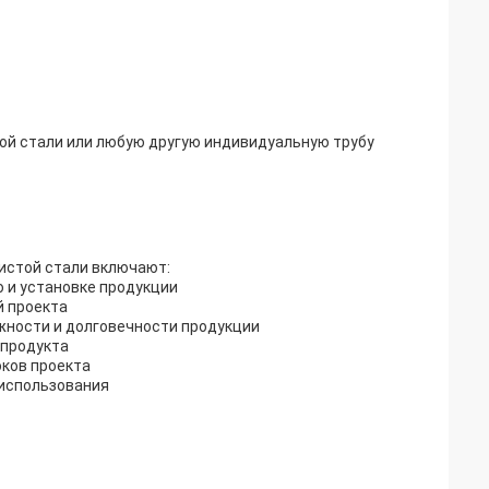
дной стали или любую другую индивидуальную трубу
дистой стали включают:
ю и установке продукции
й проекта
ежности и долговечности продукции
 продукта
оков проекта
 использования