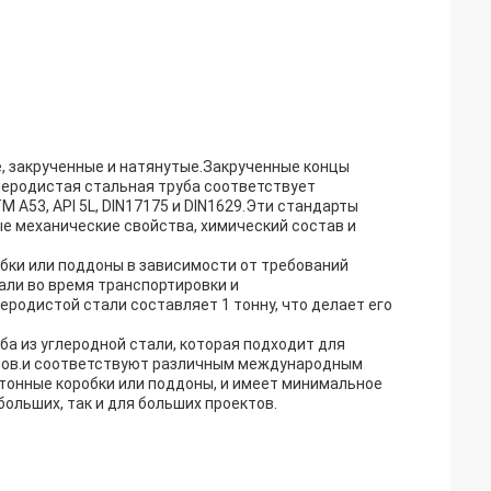
, закрученные и натянутые.Закрученные концы
леродистая стальная труба соответствует
A53, API 5L, DIN17175 и DIN1629.Эти стандарты
е механические свойства, химический состав и
обки или поддоны в зависимости от требований
али во время транспортировки и
еродистой стали составляет 1 тонну, что делает его
ба из углеродной стали, которая подходит для
азов.и соответствуют различным международным
ртонные коробки или поддоны, и имеет минимальное
больших, так и для больших проектов.