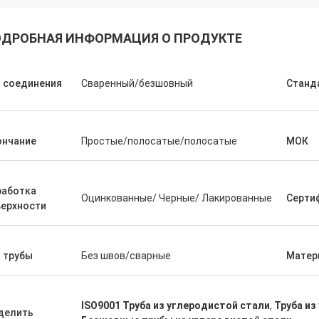
ДРОБНАЯ ИНФОРМАЦИЯ О ПРОДУКТЕ
 соединения
Сваренный/безшовный
Станд
ончание
Простые/полосатые/полосатые
МОК
Саудовская Аравия Zakaria
Haoxuan, проверка качества,
работка
Оцинкованные/ Черные/ Лакированные
Серти
йная нашего доверия.
верхности
 трубы
Без швов/сварные
Матер
ISO9001 Труба из углеродистой стали
,
Труба из
делить