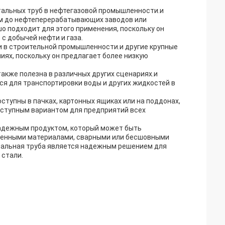
тальных труб в нефтегазовой промышленности.и
ем до нефтеперерабатывающих заводов или
 подходит для этого применения, поскольку он
с добычей нефти и газа.
и в строительной промышленности.и другие крупные
иях, поскольку он предлагает более низкую
также полезна в различных других сценариях.и
я для транспортировки воды и других жидкостей в
ступны в пачках, картонных ящиках или на поддонах,
доступным вариантом для предприятий всех
надежным продуктом, который может быть
твенными материалами, сварными или бесшовными
стальная труба является надежным решением для
 стали.