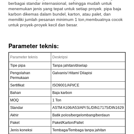
berbagai standar internasional, sehingga mudah untuk
menemukan jenis yang tepat untuk setiap proyek. pipa baja
karbon dikemas dalam bundel, karton, atau palet, dan
memiliki jumlah pesanan minimum 1 ton,membuatnya cocok
untuk proyek-proyek kecil dan besar.
Parameter teknis:
Parameter teknis
Deskripsi
Tipe pipa
Tanpa jahitan/diselap
Pengolahan
Galvanis/ Hitam/ Dilapisi
Permukaan
Sertifikat
ISO9001/API/CE
Bahan
Baja karbon
MOQ
1 Ton
Standar
ASTM A106/A53/API 5L/DIN17175/DIN1629
Akhir
Batik polos/bergelombang/berdaun
Paket
Paket/Karton/Pallet
Jenis koneksi
Tembaga/Tembaga tanpa jahitan