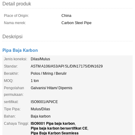
Detail produk
Place of Origin:
China
Nama merek:
Carbon Steel Pipe
Deskripsi
Pipa Baja Karbon
Jenis koneksi:
Dilas/Mulus
Standar:
ASTM A106/A53/API 5L/DIN17175/DIN1629
Berakhir:
Polos / Miring / Berulir
MOQ:
1 ton
Pengolahan
Galvanis/ Hitam/ Dipernis
permukaan:
sertifikat:
ISO9001/API/CE
Tipe Pipa:
Mulus/Dilas
Bahan:
Baja karbon
ISO9001 Pipa baja karbon
Cahaya Tinggi:
,
Pipa baja karbon bersertifikat CE
,
Pipa Baja Karbon Seamless