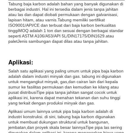
Tabung baja karbon adalah bahan yang banyak digunakan di
berbagai industri. Hal ini tersedia dalam jenis tanpa jahitan
atau las dan dapat diobati permukaan dengan galvanisasi,
lapisan hitam, atau varnis.Tabung memiliki sertifikat
ISO9001/API/CE dan terbuat dari baja karbon berkualitas
tinggiMOQ adalah 1 ton dan sesuai dengan berbagai standar
seperti ASTM A106/A53/API 5L/DIN17175/DIN1629.atau
paletJenis sambungan dapat dilas atau tanpa jahitan.
Aplikasi:
Salah satu aplikasi yang paling umum untuk pipa baja karbon
adalah dalam industri minyak dan gas. tabung ini digunakan
untuk mengangkut minyak, gas,dan cairan lain dari kepala
sumur ke fasilitas permukaan dan kemudian ke kilang atau
pusat distribusiTipe pipa tanpa jahitan sangat cocok untuk
aplikasi ini, karena dapat menahan tekanan dan suhu tinggi
yang terkait dengan produksi minyak dan gas.
Aplikasi umum lainnya untuk pipa baja karbon adalah di
industri konstruksi. di sini, tabung baja karbon digunakan
untuk membuat dukungan struktural untuk bangunan,
jembatan,dan proyek skala besar lainnyaTipe pipa las sering
digunakan dalam aplikasi ini, karena menawarkan biaya yang