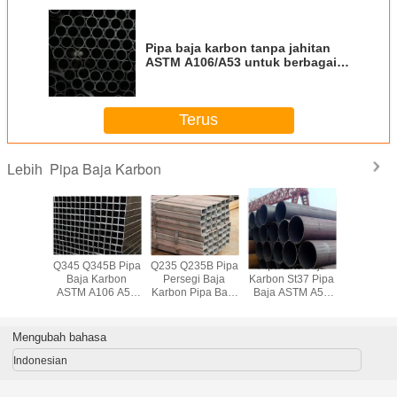
Pipa baja karbon tanpa jahitan
ASTM A106/A53 untuk berbagai
jenis sambungan ISO9001/API/CE
Sertifikasi
Terus
Pipa Baja Karbon
Lebih
l S235jr
Q345 Q345B Pipa
Q235 Q235B Pipa
Pipa Erw Baja
ASTM A1
Karbon
Baja Karbon
Persegi Baja
Karbon St37 Pipa
Pipa Baja
 Tubing
ASTM A106 A53
Karbon Pipa Baja
Baja ASTM A53
Api 5l Gr
7175
Tabung Persegi
Ringan Hitam API
Mulus
ISO9
1629
Baja Karbon
5L
Mengubah bahasa
Indonesian