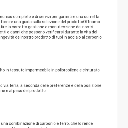
 tecnico completo e di servizi per garantire una corretta
r fornire una guida sulla selezione del prodottoOffriamo
ntire la corretta gestione e manutenzione dei nostri
etti o danni che possono verificarsi durante la vita del
ongevità del nostro prodotto di tubi in acciaio al carbonio.
volto in tessuto impermeabile in polipropilene e cinturato
a o via terra, a seconda delle preferenze e della posizione
one e al peso del prodotto.
con una combinazione di carbonio e ferro, che lo rende