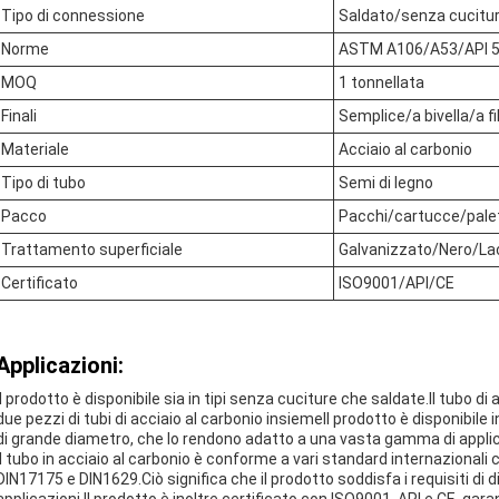
Tipo di connessione
Saldato/senza cucitu
Norme
ASTM A106/A53/API 5
MOQ
1 tonnellata
Finali
Semplice/a bivella/a fi
Materiale
Acciaio al carbonio
Tipo di tubo
Semi di legno
Pacco
Pacchi/cartucce/pale
Trattamento superficiale
Galvanizzato/Nero/La
Certificato
ISO9001/API/CE
Applicazioni:
Il prodotto è disponibile sia in tipi senza cuciture che saldate.Il tubo di
due pezzi di tubi di acciaio al carbonio insiemeIl prodotto è disponibile i
di grande diametro, che lo rendono adatto a una vasta gamma di applic
Il tubo in acciaio al carbonio è conforme a vari standard internaziona
DIN17175 e DIN1629.Ciò significa che il prodotto soddisfa i requisiti di di