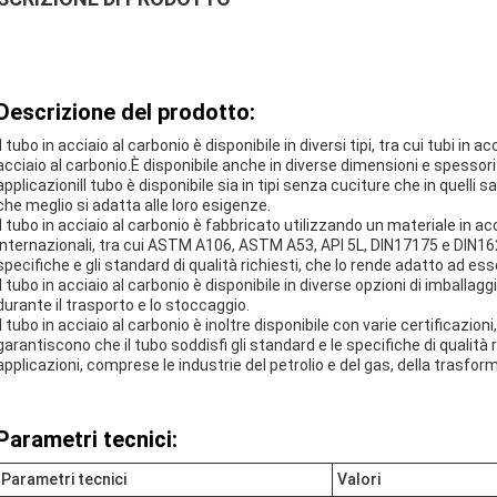
Descrizione del prodotto:
Il tubo in acciaio al carbonio è disponibile in diversi tipi, tra cui tubi in a
acciaio al carbonio.È disponibile anche in diverse dimensioni e spessori
applicazioniIl tubo è disponibile sia in tipi senza cuciture che in quelli sal
che meglio si adatta alle loro esigenze.
Il tubo in acciaio al carbonio è fabbricato utilizzando un materiale in ac
internazionali, tra cui ASTM A106, ASTM A53, API 5L, DIN17175 e DIN16
specifiche e gli standard di qualità richiesti, che lo rende adatto ad esse
Il tubo in acciaio al carbonio è disponibile in diverse opzioni di imballagg
durante il trasporto e lo stoccaggio.
Il tubo in acciaio al carbonio è inoltre disponibile con varie certificazion
garantiscono che il tubo soddisfi gli standard e le specifiche di qualità 
applicazioni, comprese le industrie del petrolio e del gas, della trasfo
Parametri tecnici:
Parametri tecnici
Valori