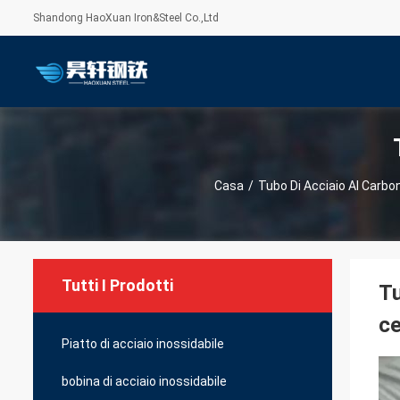
Shandong HaoXuan Iron&Steel Co.,Ltd
Casa
/
Tubo Di Acciaio Al Carbo
Tutti I Prodotti
Tu
ce
Piatto di acciaio inossidabile
bobina di acciaio inossidabile