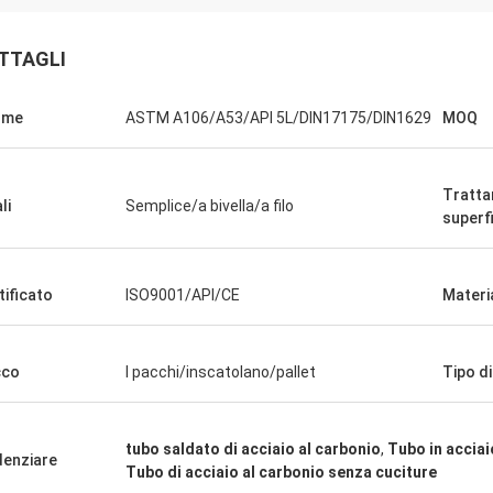
TTAGLI
rme
ASTM A106/A53/API 5L/DIN17175/DIN1629
MOQ
Tratt
li
Semplice/a bivella/a filo
superfi
L'Arabia Saudita Zakaria
o di Haoxuan, assicurazione di
, degna della nostra fiducia.
tificato
ISO9001/API/CE
Materi
cco
I pacchi/inscatolano/pallet
Tipo d
tubo saldato di acciaio al carbonio
,
Tubo in acciai
denziare
Tubo di acciaio al carbonio senza cuciture