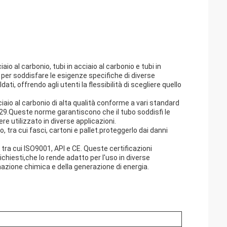
cciaio al carbonio, tubi in acciaio al carbonio e tubi in
 per soddisfare le esigenze specifiche di diverse
dati, offrendo agli utenti la flessibilità di scegliere quello
ciaio al carbonio di alta qualità conforme a vari standard
29.Queste norme garantiscono che il tubo soddisfi le
re utilizzato in diverse applicazioni.
io, tra cui fasci, cartoni e pallet.proteggerlo dai danni
i, tra cui ISO9001, API e CE. Queste certificazioni
richiesti,che lo rende adatto per l'uso in diverse
rmazione chimica e della generazione di energia.