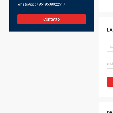
WhatsApp :
+8619538022517
Contatto
LA
DE