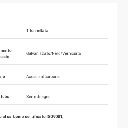
1 tonnellata
amento
Galvanizzato/Nero/Verniciato
ciale
ale
Acciaio al carbonio
i tubo
Semi di legno
o al carbonio certificato ISO9001
,