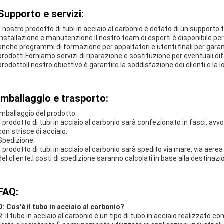
Supporto e servizi:
Il nostro prodotto di tubi in acciaio al carbonio è dotato di un supporto
installazione e manutenzione.Il nostro team di esperti è disponibile pe
anche programmi di formazione per appaltatori e utenti finali per gara
prodotti.Forniamo servizi di riparazione e sostituzione per eventuali dif
prodottoIl nostro obiettivo è garantire la soddisfazione dei clienti e la l
Imballaggio e trasporto:
Imballaggio del prodotto:
Il prodotto di tubi in acciaio al carbonio sarà confezionato in fasci, av
con strisce di acciaio.
Spedizione:
Il prodotto di tubi in acciaio al carbonio sarà spedito via mare, via aere
del cliente.I costi di spedizione saranno calcolati in base alla destinazi
FAQ:
D: Cos'è il tubo in acciaio al carbonio?
R: Il tubo in acciaio al carbonio è un tipo di tubo in acciaio realizzato 