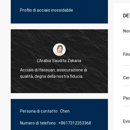
Profilo di acciaio inossidabile
DE
No
Fina
L'Arabia Saudita Zakaria
Acciaio di Haoxuan, assicurazione di
Acciai
qualità, degna della nostra fiducia.
qualità
Cer
Pa
Persona di contatto :
Chen
Evi
Numero di telefono :
+8617312353368