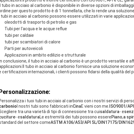
applicazioni.Il prodotto è inoltre certificato con ISO9001, API e CE, garan
Il tubo in acciaio al carbonio è disponibile in diverse opzioni di imballag
ordine per questo prodotto è di 1 tonnellata, che lo rende una soluzione
I tubi in acciaio al carbonio possono essere utilizzati in varie applicazioni
oleodotti di trasporto di petrolio e gas
Tubi per l'acqua e le acque reflue
tubi per caldaie
tubi per scambiatori di calore
Parti per autoveicoli
Applicazioni in ambito edilizio e strutturale
In conclusione, il tubo in acciaio al carbonio è un prodotto versatile e a
applicazioni.Il tubo in acciaio al carbonio fornisce una soluzione econ
e certificazioni internazionali, i clienti possono fidarsi della qualità del 
Personalizzazione:
Personalizza i tuoi tubi in acciaio al carbonio con i nostri servizi di pers
carbonio
I nostri tubi sono fabbricati in
Cina
E vieni con me.
ISO9001/AP
Scegliere tra una varietà di tipi di connessione tra cui
saldatura
- e
senz
cuciture
- e
saldatura
Le estremità dei tubi possono essere
Piano
,
a spi
standard del settore come
ASTM A106/A53/API 5L/DIN17175/DIN162