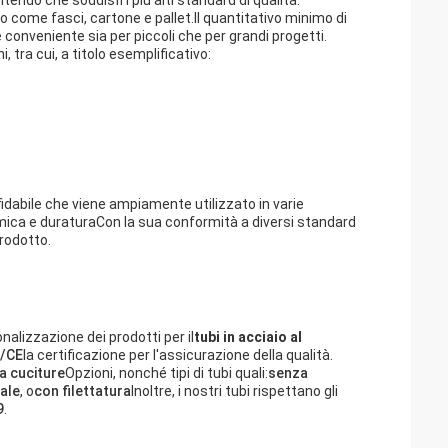
tendo che soddisfi i più alti standard di qualità.
gio come fasci, cartone e pallet.Il quantitativo minimo di
 conveniente sia per piccoli che per grandi progetti.
, tra cui, a titolo esemplificativo:
ffidabile che viene ampiamente utilizzato in varie
omica e duraturaCon la sua conformità a diversi standard
prodotto.
onalizzazione dei prodotti per il
tubi in acciaio al
I/CE
la certificazione per l'assicurazione della qualità.
a cuciture
Opzioni, nonché tipi di tubi quali:
senza
rale
, o
con filettatura
Inoltre, i nostri tubi rispettano gli
9
.