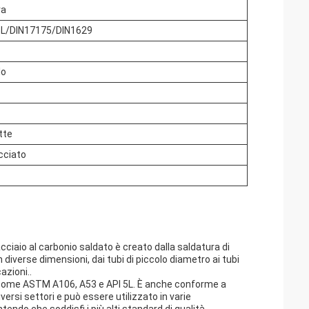
ra
L/DIN17175/DIN1629
lo
tte
cciato
 acciaio al carbonio saldato è creato dalla saldatura di
n diverse dimensioni, dai tubi di piccolo diametro ai tubi
azioni..
li come ASTM A106, A53 e API 5L. È anche conforme a
versi settori e può essere utilizzato in varie