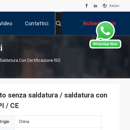
Italian
Video
Contattici
Richiedere Un
i
Preventivo
Saldatura Con Certificazione ISO
to senza saldatura / saldatura con
PI / CE
rigin
China