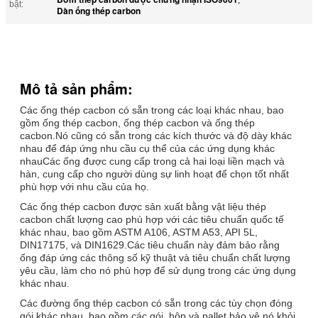
bật:
Dàn ống thép carbon
Mô tả sản phẩm:
Các ống thép cacbon có sẵn trong các loại khác nhau, bao
gồm ống thép cacbon, ống thép cacbon và ống thép
cacbon.Nó cũng có sẵn trong các kích thước và độ dày khác
nhau để đáp ứng nhu cầu cụ thể của các ứng dụng khác
nhauCác ống được cung cấp trong cả hai loại liền mạch và
hàn, cung cấp cho người dùng sự linh hoạt để chọn tốt nhất
phù hợp với nhu cầu của họ.
Các ống thép cacbon được sản xuất bằng vật liệu thép
cacbon chất lượng cao phù hợp với các tiêu chuẩn quốc tế
khác nhau, bao gồm ASTM A106, ASTM A53, API 5L,
DIN17175, và DIN1629.Các tiêu chuẩn này đảm bảo rằng
ống đáp ứng các thông số kỹ thuật và tiêu chuẩn chất lượng
yêu cầu, làm cho nó phù hợp để sử dụng trong các ứng dụng
khác nhau.
Các đường ống thép cacbon có sẵn trong các tùy chọn đóng
gói khác nhau, bao gồm các gói, hộp và pallet.bảo vệ nó khỏi