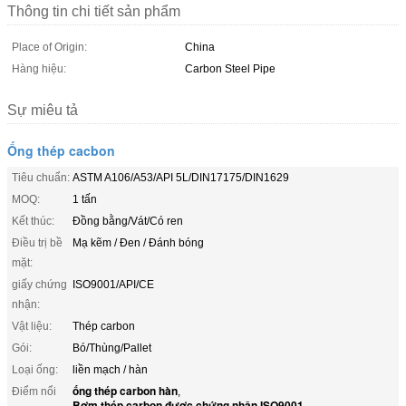
Thông tin chi tiết sản phẩm
Place of Origin:
China
Hàng hiệu:
Carbon Steel Pipe
Sự miêu tả
Ống thép cacbon
Tiêu chuẩn:
ASTM A106/A53/API 5L/DIN17175/DIN1629
MOQ:
1 tấn
Kết thúc:
Đồng bằng/Vát/Có ren
Điều trị bề
Mạ kẽm / Đen / Đánh bóng
mặt:
giấy chứng
ISO9001/API/CE
nhận:
Vật liệu:
Thép carbon
Gói:
Bó/Thùng/Pallet
Loại ống:
liền mạch / hàn
ống thép carbon hàn
Điểm nổi
,
Bơm thép carbon được chứng nhận ISO9001
,