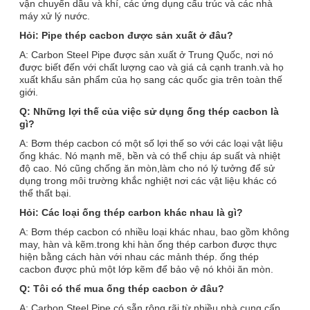
vận chuyển dầu và khí, các ứng dụng cấu trúc và các nhà
máy xử lý nước.
Hỏi: Pipe thép cacbon được sản xuất ở đâu?
A: Carbon Steel Pipe được sản xuất ở Trung Quốc, nơi nó
được biết đến với chất lượng cao và giá cả cạnh tranh.và họ
xuất khẩu sản phẩm của họ sang các quốc gia trên toàn thế
giới.
Q: Những lợi thế của việc sử dụng ống thép cacbon là
gì?
A: Bơm thép cacbon có một số lợi thế so với các loại vật liệu
ống khác. Nó mạnh mẽ, bền và có thể chịu áp suất và nhiệt
độ cao. Nó cũng chống ăn mòn,làm cho nó lý tưởng để sử
dụng trong môi trường khắc nghiệt nơi các vật liệu khác có
thể thất bại.
Hỏi: Các loại ống thép carbon khác nhau là gì?
A: Bơm thép cacbon có nhiều loại khác nhau, bao gồm không
may, hàn và kẽm.trong khi hàn ống thép carbon được thực
hiện bằng cách hàn với nhau các mảnh thép. ống thép
cacbon được phủ một lớp kẽm để bảo vệ nó khỏi ăn mòn.
Q: Tôi có thể mua ống thép cacbon ở đâu?
A: Carbon Steel Pipe có sẵn rộng rãi từ nhiều nhà cung cấp