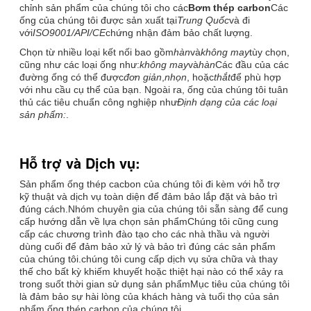
chỉnh sản phẩm của chúng tôi cho các
Bơm thép carbon
Các
ống của chúng tôi được sản xuất tại
Trung Quốc
và đi
với
ISO9001/API/CE
chứng nhận đảm bảo chất lượng.
Chọn từ nhiều loại kết nối bao gồm
hàn
và
không may
tùy chọn,
cũng như các loại ống như:
không may
và
hàn
Các đầu của các
đường ống có thể được
đơn giản
,
nhọn
, hoặc
thắt
để phù hợp
với nhu cầu cụ thể của bạn. Ngoài ra, ống của chúng tôi tuân
thủ các tiêu chuẩn công nghiệp như
Định dạng của các loại
sản phẩm:
.
Hỗ trợ và Dịch vụ:
Sản phẩm ống thép cacbon của chúng tôi đi kèm với hỗ trợ
kỹ thuật và dịch vụ toàn diện để đảm bảo lắp đặt và bảo trì
đúng cách.Nhóm chuyên gia của chúng tôi sẵn sàng để cung
cấp hướng dẫn về lựa chọn sản phẩmChúng tôi cũng cung
cấp các chương trình đào tạo cho các nhà thầu và người
dùng cuối để đảm bảo xử lý và bảo trì đúng các sản phẩm
của chúng tôi.chúng tôi cung cấp dịch vụ sửa chữa và thay
thế cho bất kỳ khiếm khuyết hoặc thiệt hại nào có thể xảy ra
trong suốt thời gian sử dụng sản phẩmMục tiêu của chúng tôi
là đảm bảo sự hài lòng của khách hàng và tuổi thọ của sản
phẩm ống thép carbon của chúng tôi.