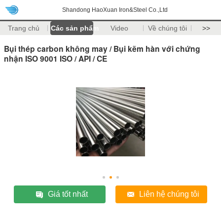
Shandong HaoXuan Iron&Steel Co.,Ltd
Trang chủ
Các sản phẩm
Video
Về chúng tôi
>>
Bụi thép carbon không may / Bụi kẽm hàn với chứng
nhận ISO 9001 ISO / API / CE
Giá tốt nhất
Liên hệ chúng tôi