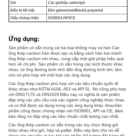
Gói
Các gói/hộp carton/gói
Điều trị bề mặt
Đèn galvanized/Black/Lacquered
Giấy chứng nhận
ISO9001/API/CE
Ứng dụng:
Sản phẩm có sẵn trong cả hai loại không may và hàn.Các
ống thép cacbon hàn được tạo ra bằng cách hàn hai mảnh
ống thép cacbon với nhau, cung cấp một giải pháp hiệu quả
hơn về chi phí. Sản phẩm có sẵn trong các kích thước khác
nhau, từ ống đường kính nhỏ đến ống đường kính lớn, làm
cho nó phù hợp với một loạt các ứng dụng.
Các ống thép cacbon phù hợp với các tiêu chuẩn quốc tế
khác nhau như ASTM A106, A53 và API 5L. Nó cũng phù hợp
với DIN17175 và DIN1629.Điều này có nghĩa là sản phẩm
đáp ứng các yêu cầu của các ngành công nghiệp khác nhau
và có thể được sử dụng trong các ứng dụng khác nhauSản
phẩm cũng được chứng nhận với ISO9001, API và CE, đảm
bảo rằng nó đáp ứng các tiêu chuẩn chất lượng cao nhất.
Các ống thép cacbon có sẵn trong các tùy chọn đóng gói
khác nhau như gói, hộp và pallet. Điều này làm cho nó dễ
dàng vận chuyển và lưu trữ sản phẩm.Số lượng đặt hàng tối