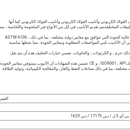
الفولاذ الكربوني وأنابيب الفولاذ الكربوني وأنابيب الفولاذ الكربوني.كما أنها
قات المختلفةيتم تقديم الأنابيب في كل من الأنواع غير الملحومة واللحامية ، مما
يتم تصنيع أنابيب الفولاذ الكربوني باستخدام مواد الفولاذ الكربوني عالية الجودة التي تتوافق مع معايير دولية مختلفة ، بما في ذلك ASTM A106 ،
ASTM ، و DIN1629.هذه المعايير تضمن أن الأنابيب تلبي المواصفات المطلوبة ومعايير الجودة، مما يجعلها مناسبة
 ذلك حزم ، و الكرتونات ، والحاويات. تضمن خيارات التغليف هذه أن يتم نقل
تتوفر أنابيب الفولاذ الكربوني أيضًا مع شهادات مختلفة ، بما في ذلك ISO9001 ، API ، و CE. تضمن هذه الشهادات أن الأنبوب يستوفي معايير الجودة
ختلفة، بما في ذلك صناعات النفط والغاز، والمعالجة الكيميائية، وتوليد الطاقة.
القيم