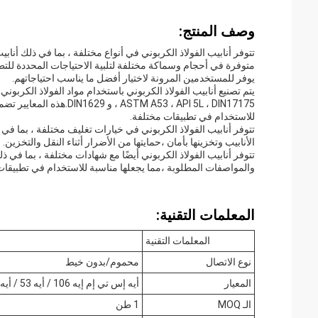
وصف المنتج:
تتوفر أنابيب الفولاذ الكربوني في أنواع مختلفة ، بما في ذلك أنابيب 
متوفرة في أحجام وسماكة مختلفة لتلبية الاحتياجات المحددة للتطبي
يوفر للمستخدمين المرونة لاختيار أفضل ما يناسب احتياجاتهم.
 A53 ، API 5L ، DIN17175
للاستخدام في تطبيقات مختلفة.
تتوفر أنابيب الفولاذ الكربوني في خيارات تغليف مختلفة ، بما في
الأنابيب وتخزينها بأمان ،حمايتها من الأضرار أثناء النقل والتخزين.
والمواصفات المطلوبة ،مما يجعلها مناسبة للاستخدام في تطبيقات م
المعلمات التقنية:
المعلمات التقنية
نوع الاتصال
محموم/بدون خيط
المعيار
أيه إس تي إم إيه 106 / أيه 53 / أيه بي آي 5 ل / دين 17175 / دين 1629
الـ MOQ
1 طن