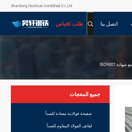
Shandong HaoXuan Iron&Steel Co.,Ltd
اتصل بنا
طلب اقتباس
دة ISO9001
جميع المنتجات
صفيحة فولاذية مضادة للصدأ
لفائف الفولاذ المقاوم للصدأ