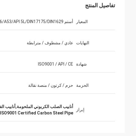
تفاصيل المنتج
المعيار
أستم A106/A53/API 5L/DIN17175/DIN1629
النهايات
عادي / مشطوف / مترابطة
شهادة
ISO9001 / API / CE
الحزمة
حزم / كرتون / منصة نقالة
أنابيب الصلب الكربوني الملحومة,أنابيب الفولاذ الكربوني المعتمدة O9001
إبراز
ISO9001 Certified Carbon Steel Pipe