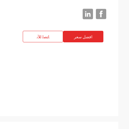
افضل سعر
ﺎﺘﺼﻟ ﺍﻶﻧ