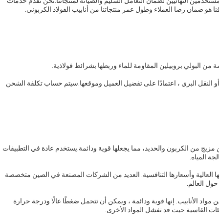
مستخدمين النهائيين لضمان التعامل السليم والصيانة لمنتجاتنا.نحن نقدم خدمات
 هو ضمان رضا العملاء وطول عمر منتجاتنا من أنابيب الفولاذ الكربوني.
ة من البولي بروبيلين المقاومة للماء وربطها بشرائط فولاذية.
أو النقل البري ، اعتمادًا على تفضيل العميل وموقعها.سيتم حساب تكلفة الشحن
من مزيج من الكربون والحديد، مما يجعلها قوية ودائمة.يستخدم عادة في التطبيقات
جة المياه.
دتها العالية وأسعارها التنافسية. العديد من الشركات المصنعة في الصين متخصصة
حول العالم.
من مواد الأنابيب. إنها قوية ودائمة ، ويمكن أن تتحمل ضغطًا عالًا ودرجة حرارة
بيئات القاسية حيث قد تفشل المواد الأخرى.