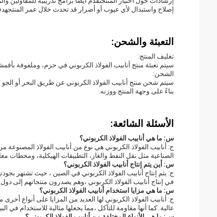
إرشادات حول اختيار المنتجنقدم أيضا برامج تدريبية للمقاولين وال
إصلاح واستبدال لأي عيوب أو أضرار قد تحدث خلال عمر المنتجهدفنا
التعبئة والشحن:
تغليف المنتج:
سيتم تعبئة منتج أنابيب الفولاذ الكربوني في حزم، وملفوفة بأقمش
الشحن:
سيتم شحن منتج أنابيب الفولاذ الكربوني عن طريق البحر أو الجو 
بناءً على وجهة المنتج ووزنه.
الأسئلة الشائعة:
س: ما هي أنابيب الفولاذ الكربوني؟
ج: أنابيب الفولاذ الكربوني هي نوع من أنابيب الفولاذ المصنوعة 
الصناعية مثل نقل النفط والغاز، التطبيقات الهيكلية، ومحطات معال
س: أين يتم إنتاج أنابيب الفولاذ الكربوني؟
ج: يتم إنتاج أنابيب الفولاذ الكربوني في الصين ، حيث تشتهر بجو
في إنتاج أنابيب الفولاذ الكربوني ،وهم يصدرون منتجاتهم إلى دول 
س: ما هي مزايا استخدام أنابيب الفولاذ الكربوني؟
ج: أنابيب الفولاذ الكربوني لها العديد من المزايا على أنواع أخرى 
عالية. كما أنها مقاومة للتآكل ،مما يجعلها مثالية للاستخدام في ال
س: ما هي الأنواع المختلفة من أنابيب الفولاذ الكربوني؟