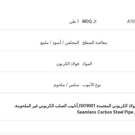
الـ MOQ
1 طن
معالجة السطح
المجلفن / أسود / ملمع
المواد
فولاذ الكربون
السعودية زكريا
Haoxuan Steel، ضمان الجودة، يستحق ثقتنا.
نوع الأنبوب
سلس / ملحوم
IS,أنابيب الصلب الكربوني غير الملحومة
,
Seamless Carbon Steel Pipe
,