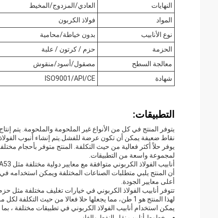
النهايات
العادي/المزدوج/المخيط
المواد
فولاذ الكربون
نوع الأنابيب
بدون خياطة/محامية
الحزمة
حزم / كرتون / علبة
معالجة السطح
مصقول/أسود/منقوش
شهادة
ISO9001/API/CE
التطبيقات:
يتوفر المنتج في كل من الأنواع غير الملحومة والملحومة. يتم إنتاج
نقاط ضعيفة يمكن أن تكون عرضة للفشل.يتم إنشاء أنبوب الفولاذ 
يوفر حلاً أكثر فعالية من حيث التكلفة. المنتج متوفر بأحجام مختلفة
لمجموعة واسعة من التطبيقات.
أعلى معايير الجودة.
تتوفر أنابيب الفولاذ الكربوني في خيارات تغليف مختلفة مثل حزم 
لهذا المنتج هو 1 طن، مما يجعلها حلا فعالا من حيث التكلفة لكل من المشاريع الصغيرة والكبيرة.
يمكن استخدام أنابيب الفولاذ الكربوني في تطبيقات مختلفة ، بما 
خطوط أنابيب نقل النفط والغاز