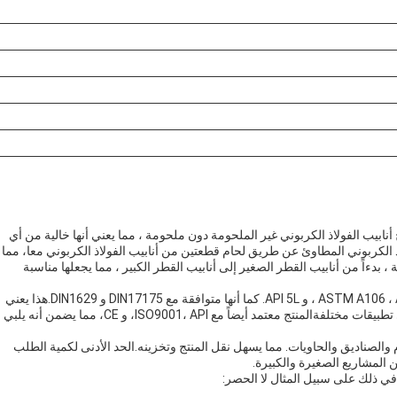
 أنابيب الفولاذ الكربوني غير الملحومة دون ملحومة ، مما يعني أنها خالية من أي
الكربوني المطاوئ عن طريق لحام قطعتين من أنابيب الفولاذ الكربوني معا، مما
 ، بدءاً من أنابيب القطر الصغير إلى أنابيب القطر الكبير ، مما يجعلها مناسبة
أنابيب الفولاذ الكربوني متوافقة مع معايير دولية مختلفة مثل ASTM A106 ، A53 ، و API 5L. كما أنها متوافقة مع DIN17175 و DIN1629.هذا يعني
أن المنتج يلبي متطلبات الصناعات المختلفة ويمكن استخدامه في تطبيقات مختلفةالمنتج معتمد أيضاً مع ISO9001، API، و CE، مما يضمن أنه يلبي
والصناديق والحاويات. مما يسهل نقل المنتج وتخزينه.الحد الأدنى لكمية الطلب
في ذلك على سبيل المثال لا الحصر: