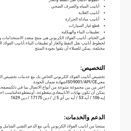
أنابيب المياه والصرف الصحي
أنابيب الغلاية
أنابيب مبادلة الحرارة
قطع غيار السيارات
تطبيقات البناء والهيكلية
في الختام، أنابيب الفولاذ الكربوني هي منتج متعدد الاستخداما
لخطوط أنابيب نقل النفط والغاز أو تطبيقات البناء،أنابيب الفولاذ 
مختلفة، يمكن للعملاء أن يثقوا بجودة المنتج.
التخصيص:
تخصيص أنابيب الفولاذ الكربوني الخاص بك مع خدمات تخصيص المن
معي
ISO9001/API/CE
شهادة ضمان الجودة.
اختر من بين مجموعة متنوعة من أنواع الاتصال بما في ذلك
مصفحة
يمكن أن تكون نهايات الأنابيب
عادي
,
مقطوعة
، أو
مقطوعة
لتناسب احتي
إيه 106 / أيه 53 / أيه بي آي 5 ل / دين 17175 / دين 1629
.
الدعم والخدمات:
منتجنا من أنابيب الفولاذ الكربوني يأتي مع الدعم التقني الشامل و