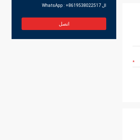
ال WhatsApp :
+8619538022517
اتصل