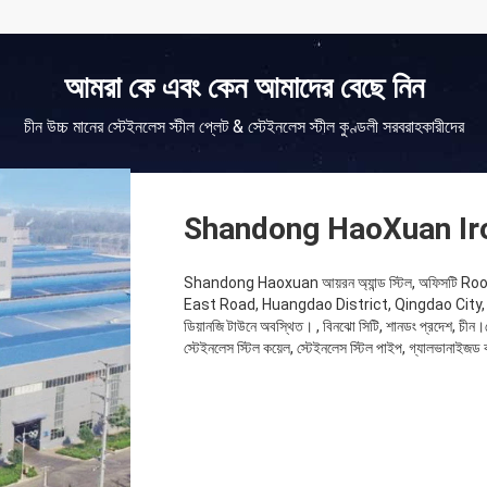
আমরা কে এবং কেন আমাদের বেছে নিন
চীন উচ্চ মানের স্টেইনলেস স্টীল প্লেট & স্টেইনলেস স্টীল কুণ্ডলী সরবরাহকারীদের
Shandong HaoXuan Iro
Shandong Haoxuan আয়রন অ্যান্ড স্টিল, অফিসটি 
East Road, Huangdao District, Qingdao City, Shand
ডিয়ানজি টাউনে অবস্থিত। , বিনঝো সিটি, শানডং প্রদেশ, চীন।ক
স্টেইনলেস স্টিল কয়েল, স্টেইনলেস স্টিল পাইপ, গ্যালভানাইজড ক