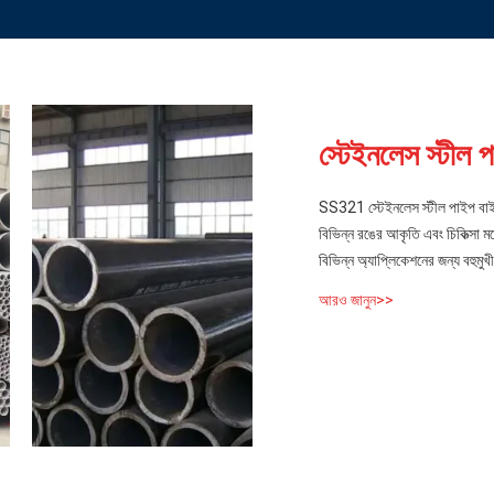
স্টেইনলেস স্টীল 
SS321 স্টেইনলেস স্টীল পাইপ ব
বিভিন্ন রঙের আকৃতি এবং চিকিত্সা মধ
বিভিন্ন অ্যাপ্লিকেশনের জন্য বহুমুখ
আরও জানুন>>