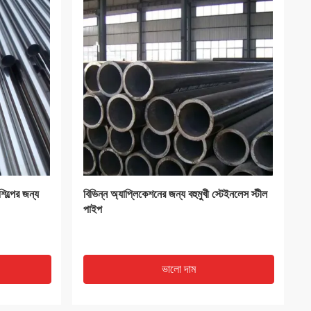
VIDEO
PGI কুণ্ডলী
Q235B বয়লার স্টিল প্লেট 300-600 মিমি পুরুত্ব
কার্বন স্টিল শীট মেটাল
ভালো দাম