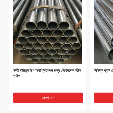
VIDEO
মিরর পালিশ স্টেইনলেস স্টীল শীট 4x8 SUS304
DX51D Z PPG
SUS321 SUS316 SUS430
স্টিল কয়েল 1
ভালো দাম