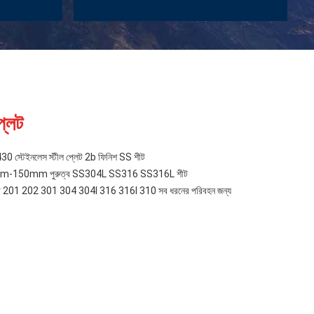
্লেট
টেইনলেস স্টীল প্লেট 2b ফিনিশ SS শীট
 0.5mm-150mm পুরুত্ব SS304L SS316 SS316L শীট
ীল প্লেট 201 202 301 304 304l 316 316l 310 সব ধরনের পরিবহন জন্য