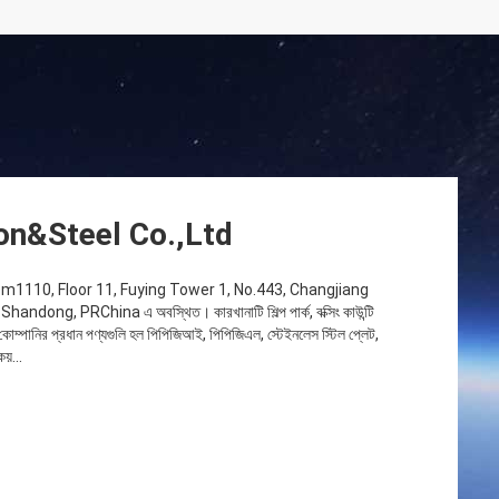
n&Steel Co.,Ltd
Room1110, Floor 11, Fuying Tower 1, No.443, Changjiang
ong, PRChina এ অবস্থিত। কারখানাটি শিল্প পার্ক, বক্সিং কাউন্টি
োম্পানির প্রধান পণ্যগুলি হল পিপিজিআই, পিপিজিএল, স্টেইনলেস স্টিল প্লেট,
য়...