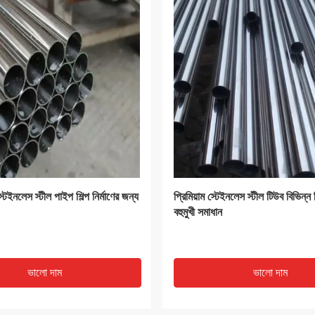
VIDEO
I PPGL প্রিপেইন্টেড গ্যালভালুম
DX51D Z হট ঘূর্ণিত ইস্পাত কয়েল P
500 মিমি প্রস্থ
শীট এন্টি আঙুল পৃষ্ঠ
ভালো দাম
ভালো দাম