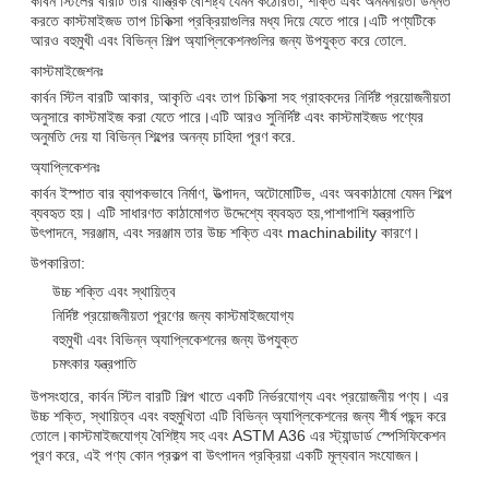
কার্বন স্টিলের বারটি তার যান্ত্রিক বৈশিষ্ট্য যেমন কঠোরতা, শক্তি এবং অনমনীয়তা উন্নত
করতে কাস্টমাইজড তাপ চিকিত্সা প্রক্রিয়াগুলির মধ্য দিয়ে যেতে পারে।এটি পণ্যটিকে
আরও বহুমুখী এবং বিভিন্ন শিল্প অ্যাপ্লিকেশনগুলির জন্য উপযুক্ত করে তোলে.
কাস্টমাইজেশনঃ
কার্বন স্টিল বারটি আকার, আকৃতি এবং তাপ চিকিত্সা সহ গ্রাহকদের নির্দিষ্ট প্রয়োজনীয়তা
অনুসারে কাস্টমাইজ করা যেতে পারে।এটি আরও সুনির্দিষ্ট এবং কাস্টমাইজড পণ্যের
অনুমতি দেয় যা বিভিন্ন শিল্পের অনন্য চাহিদা পূরণ করে.
অ্যাপ্লিকেশনঃ
কার্বন ইস্পাত বার ব্যাপকভাবে নির্মাণ, উত্পাদন, অটোমোটিভ, এবং অবকাঠামো যেমন শিল্পে
ব্যবহৃত হয়। এটি সাধারণত কাঠামোগত উদ্দেশ্যে ব্যবহৃত হয়,পাশাপাশি যন্ত্রপাতি
উৎপাদনে, সরঞ্জাম, এবং সরঞ্জাম তার উচ্চ শক্তি এবং machinability কারণে।
উপকারিতা:
উচ্চ শক্তি এবং স্থায়িত্ব
নির্দিষ্ট প্রয়োজনীয়তা পূরণের জন্য কাস্টমাইজযোগ্য
বহুমুখী এবং বিভিন্ন অ্যাপ্লিকেশনের জন্য উপযুক্ত
চমৎকার যন্ত্রপাতি
উপসংহারে, কার্বন স্টিল বারটি শিল্প খাতে একটি নির্ভরযোগ্য এবং প্রয়োজনীয় পণ্য। এর
উচ্চ শক্তি, স্থায়িত্ব এবং বহুমুখিতা এটি বিভিন্ন অ্যাপ্লিকেশনের জন্য শীর্ষ পছন্দ করে
তোলে।কাস্টমাইজযোগ্য বৈশিষ্ট্য সহ এবং ASTM A36 এর স্ট্যান্ডার্ড স্পেসিফিকেশন
পূরণ করে, এই পণ্য কোন প্রকল্প বা উৎপাদন প্রক্রিয়া একটি মূল্যবান সংযোজন।