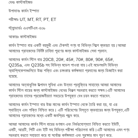
বেধঃ কাস্টমাইজড
উপাদানঃ কার্বন ইস্পাত
পরীক্ষাঃ UT, MT, RT, PT, ET
স্ট্যান্ডার্ডঃ এএসটিএম এ৩৬
আকারঃ কাস্টমাইজড
কার্বন ইস্পাত বার একটি বহুমুখী এবং টেকসই পণ্য যা বিভিন্ন শিল্পে ব্যবহৃত হয়।আমরা
আমাদের গ্রাহকদের নির্দিষ্ট চাহিদা পূরণের জন্য কাস্টমাইজড সেবা প্রদান.
আমাদের কার্বন স্টিল বার 20C8, 20#, 45#, 70#, 80#, 90#, 65#,
Q235a, এবং Q235b সহ বিভিন্ন মডেল পাওয়া যায়।এই মডেলগুলি বিভিন্ন
অ্যাপ্লিকেশনগুলিতে উচ্চ শক্তি এবং চমৎকার কর্মক্ষমতা প্রদানের জন্য ডিজাইন করা
হয়েছে.
আমাদের অত্যাধুনিক উত্পাদন সুবিধা এবং উন্নত প্রযুক্তির সাহায্যে আমরা আমাদের
কার্বন স্টিল বারের জন্য কাস্টমাইজড বেধের বিকল্প সরবরাহ করতে সক্ষম।এটি আমাদের
গ্রাহকদের তাদের প্রয়োজনীয়তা সবচেয়ে উপযুক্ত বেধ চয়ন করতে পারবেন.
আমাদের কার্বন ইস্পাত বার উচ্চ মানের কার্বন ইস্পাত থেকে তৈরি করা হয়, যা এর
স্থায়িত্ব এবং শক্তি নিশ্চিত করে। এটি পরিবেশের বিস্তৃত ব্যবহারের জন্য উপযুক্ত,এটি
আমাদের গ্রাহকদের মধ্যে একটি জনপ্রিয় পছন্দ করে.
আমরা আমাদের কার্বন স্টিল বারের গুণমান এবং নির্ভরযোগ্যতা নিশ্চিত করতে ইউটি,
এমটি, আরটি, পিটি এবং ইটি সহ বিভিন্ন পরীক্ষা পরিচালনা করি।এটি আমাদের এমন পণ্য
সরবরাহ করতে সহায়তা করে যা সর্বোচ্চ কর্মক্ষমতা এবং সুরক্ষার মান পূরণ করে.