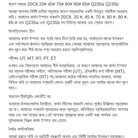
মডেল নম্বরঃ 20C8 20# 45# 70# 80# 90# 65# Q235a Q235b
আমরা আপনার নির্দিষ্ট চাহিদা অনুসারে মডেল নম্বরগুলির একটি বিস্তৃত পরিসীমা সরবরাহ
করি। আমাদের কার্বন ইস্পাত বারগুলি 20C8, 20 #, 45 #, 70 #, 80 #, 90 #,
65 # এবং Q235a এবং Q235b সহ বিভিন্ন আকার এবং গ্রেডে আসে।
উৎপত্তিস্থল: চীন
আমাদের কার্বন ইস্পাত বার গর্বের সাথে চীনে তৈরি করা হয়, সর্বোত্তম মানের উপকরণ
এবং সর্বশেষতম উত্পাদন প্রক্রিয়া ব্যবহার করে।আমরা আমাদের গ্রাহকদের আন্তর্জাতিক
মান পূরণ করে শীর্ষ মানের পণ্য সরবরাহ করতে প্রতিশ্রুতিবদ্ধ.
পরীক্ষাঃ UT, MT, RT, PT, ET
গুণমান এবং নিরাপত্তা আমাদের শীর্ষ অগ্রাধিকার. যে কারণে আমাদের সব কার্বন ইস্পাত
বার ব্যাপক পরীক্ষার অধীনে, অতিস্বনক পরীক্ষা (UT), চৌম্বকীয় কণা পরীক্ষা (MT),
রেডিওগ্রাফিক পরীক্ষা (RT) সহ,আমাদের কঠোর পরীক্ষার পদ্ধতির মাধ্যমে, আমরা
নিশ্চিত করি যে আমাদের পণ্যগুলি কোনও ত্রুটি থেকে মুক্ত এবং সর্বোচ্চ মানের মান পূরণ
করে।
সারফেস ট্রিটমেন্টঃ কোনটিই নয়
অন্যান্য উপকরণগুলির বিপরীতে, কার্বন স্টিলের বারগুলি কোনও পৃষ্ঠের চিকিত্সার প্রয়োজন
হয় না। আমাদের পণ্যগুলি ব্যবহারের জন্য প্রস্তুত, অতিরিক্ত প্রক্রিয়াগুলিতে আপনার
সময় এবং অর্থ সাশ্রয় করে।এই আপনার প্রকল্পের জন্য একটি খরচ কার্যকর এবং
সুবিধাজনক বিকল্প কার্বন ইস্পাত বার তোলে.
দৈর্ঘ্যঃ কাস্টমাইজড
আমরা বুঝতে পারি যে প্রতিটি প্রকল্পই অনন্য এবং নির্দিষ্ট দৈর্ঘ্যের উপকরণ প্রয়োজন।