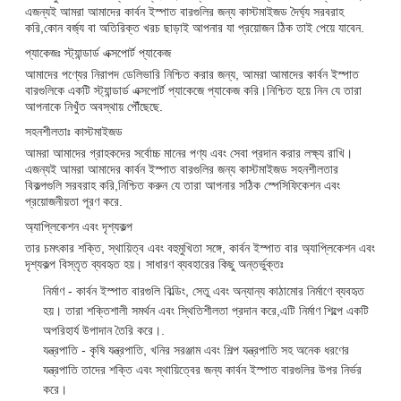
এজন্যই আমরা আমাদের কার্বন ইস্পাত বারগুলির জন্য কাস্টমাইজড দৈর্ঘ্য সরবরাহ
করি,কোন বর্জ্য বা অতিরিক্ত খরচ ছাড়াই আপনার যা প্রয়োজন ঠিক তাই পেয়ে যাবেন.
প্যাকেজঃ স্ট্যান্ডার্ড এক্সপোর্ট প্যাকেজ
আমাদের পণ্যের নিরাপদ ডেলিভারি নিশ্চিত করার জন্য, আমরা আমাদের কার্বন ইস্পাত
বারগুলিকে একটি স্ট্যান্ডার্ড এক্সপোর্ট প্যাকেজে প্যাকেজ করি।নিশ্চিত হয়ে নিন যে তারা
আপনাকে নিখুঁত অবস্থায় পৌঁছেছে.
সহনশীলতাঃ কাস্টমাইজড
আমরা আমাদের গ্রাহকদের সর্বোচ্চ মানের পণ্য এবং সেবা প্রদান করার লক্ষ্য রাখি।
এজন্যই আমরা আমাদের কার্বন ইস্পাত বারগুলির জন্য কাস্টমাইজড সহনশীলতার
বিকল্পগুলি সরবরাহ করি,নিশ্চিত করুন যে তারা আপনার সঠিক স্পেসিফিকেশন এবং
প্রয়োজনীয়তা পূরণ করে.
অ্যাপ্লিকেশন এবং দৃশ্যকল্প
তার চমৎকার শক্তি, স্থায়িত্ব এবং বহুমুখিতা সঙ্গে, কার্বন ইস্পাত বার অ্যাপ্লিকেশন এবং
দৃশ্যকল্প বিস্তৃত ব্যবহৃত হয়। সাধারণ ব্যবহারের কিছু অন্তর্ভুক্তঃ
নির্মাণ - কার্বন ইস্পাত বারগুলি বিল্ডিং, সেতু এবং অন্যান্য কাঠামোর নির্মাণে ব্যবহৃত
হয়। তারা শক্তিশালী সমর্থন এবং স্থিতিশীলতা প্রদান করে,এটি নির্মাণ শিল্পে একটি
অপরিহার্য উপাদান তৈরি করে।.
যন্ত্রপাতি - কৃষি যন্ত্রপাতি, খনির সরঞ্জাম এবং শিল্প যন্ত্রপাতি সহ অনেক ধরণের
যন্ত্রপাতি তাদের শক্তি এবং স্থায়িত্বের জন্য কার্বন ইস্পাত বারগুলির উপর নির্ভর
করে।