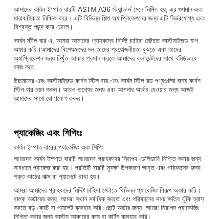
আমাদের কার্বন ইস্পাত বারটি ASTM A36 স্ট্যান্ডার্ড মেনে নির্মিত হয়, এর গুণমান এবং
ধারাবাহিকতা নিশ্চিত করে। এটি বিভিন্ন শিল্প অ্যাপ্লিকেশনের জন্য এটি নির্ভরযোগ্য এবং
বিশ্বস্ত পছন্দ করে তোলে।
কার্বন স্টীল বার এ, আমরা আমাদের গ্রাহকদের নির্দিষ্ট চাহিদা মেটাতে কাস্টমাইজড মাপ
অফার করি।আমাদের বিশেষজ্ঞদের দল তাদের প্রয়োজনীয়তা বুঝতে এবং তাদের
অ্যাপ্লিকেশন জন্য নিখুঁত আকার প্রদান করতে আমাদের ক্লায়েন্টদের সাথে ঘনিষ্ঠভাবে
কাজ করে.
উচ্চমানের এবং কাস্টমাইজড কার্বন স্টিল বার এবং কার্বন স্টিল রড পণ্যগুলির জন্য কার্বন
স্টিল বার চয়ন করুন। আরও তথ্যের জন্য এবং আপনার অর্ডার দেওয়ার জন্য আজই
আমাদের সাথে যোগাযোগ করুন।
প্যাকেজিং এবং শিপিংঃ
কার্বন ইস্পাত বারের প্যাকেজিং এবং শিপিং
আমাদের কার্বন ইস্পাত বারটি আমাদের গ্রাহকদের নিরাপদ ডেলিভারি নিশ্চিত করার জন্য
সাবধানে প্যাকেজ করা হয়। প্রতিটি বারটি সুরক্ষা উপকরণে আবৃত এবং পরিবহনের জন্য
শক্ত কাঠের বাক্স বা প্যালেটে রাখা হয়।
আমরা আমাদের গ্রাহকদের নির্দিষ্ট চাহিদা মেটাতে বিভিন্ন প্যাকেজিং বিকল্প অফার করি।
বাল্ক অর্ডারের জন্য, আমরা স্থান সর্বাধিক করতে এবং পরিবহনের সময় ক্ষতির ঝুঁকি হ্রাস
করতে বড় ক্রেট বা প্যালেট ব্যবহার করি।ছোট অর্ডার জন্য, আমরা নিরাপদ প্যাকেজিং
নিশ্চিত করার জন্য কাস্টম আকারের বাক্স বা কার্টন ব্যবহার করি।