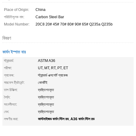
Place of Origin:
China
পরিচিতিমুলক নাম:
Carbon Steel Bar
Model Number:
20C8 20# 45# 70# 80# 90# 65# Q235a Q235b
বিবরণ
কার্বন ইস্পাত বার
স্ট্যান্ডার্ড:
ASTM A36
পরীক্ষা:
UT, MT, RT, PT, ET
প্যাকেজ:
স্ট্যান্ডার্ড এক্সপোর্ট প্যাকেজ
সারফেস ট্রিটমেন্ট:
কোনটিই
তাপ চিকিত্সা:
ব্যক্তিগতকৃত
দৈর্ঘ্য:
ব্যক্তিগতকৃত
সহনশীলতা:
ব্যক্তিগতকৃত
বেধ:
ব্যক্তিগতকৃত
কাস্টমাইজড কার্বন স্টিল রড
A36 কার্বন স্টিল রড
লক্ষণীয় করা:
,