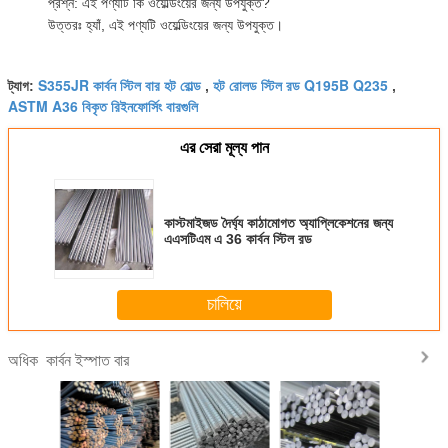
প্রশ্ন: এই পণ্যটি কি ওয়েল্ডিংয়ের জন্য উপযুক্ত?
উত্তরঃ হ্যাঁ, এই পণ্যটি ওয়েল্ডিংয়ের জন্য উপযুক্ত।
S355JR কার্বন স্টিল বার হট রোল্ড
হট রোলড স্টিল রড Q195B Q235
ট্যাগ:
,
,
ASTM A36 বিকৃত রিইনফোর্সিং বারগুলি
এর সেরা মূল্য পান
কাস্টমাইজড দৈর্ঘ্য কাঠামোগত অ্যাপ্লিকেশনের জন্য
এএসটিএম এ 36 কার্বন স্টিল রড
চালিয়ে
কার্বন ইস্পাত বার
অধিক