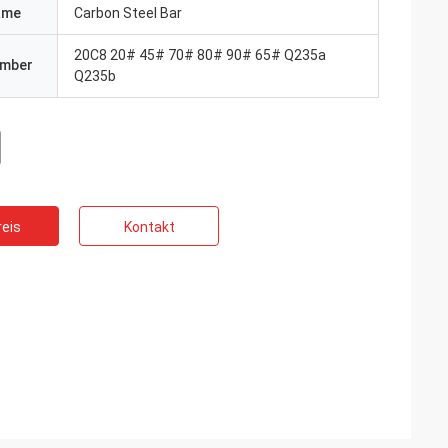
ame
Carbon Steel Bar
20C8 20# 45# 70# 80# 90# 65# Q235a
umber
Q235b
eis
Kontakt