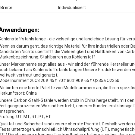
Breite
Individualisiert
Anwendungen:
Kohlenstoffstahlstange - die vielseitige und langlebige Lösung für 
Wenn es darum geht, das richtige Material für Ihre industriellen oder 
Kandidaten.Nichts übertrifft die Vielseitigkeit und Haltbarkeit von Carb
Markenbezeichnung: Stahlbarren aus Kohlenstoff
Unser Markenname sagt alles aus - wir sind der führende Hersteller u
auch bekannt als Kohlenstoffstahlstangen.Unsere Produkte werden
weltweit vertraut und genutzt.
Modellnummer: 20C8 20# 45# 70# 80# 90# 65# Q235a Q235b
Wir bieten eine breite Palette von Modellnummern an, die Ihren spezi
Herkunftsort: China
Unsere Carbon-Stahl-Stähle werden stolz in China hergestellt, mit d
Fertigungsprozessen.Wir sind bestrebt, unseren Kunden erstklassige Pr
entsprechen..
Prüfung: UT, MT, RT, PT, ET
Qualität und Sicherheit sind unsere oberste Priorität. Deshalb werde
Tests unterzogen, einschließlich Ultraschallprüfung (UT), magnetisch
(RT),Durch unsere strengen Testmethoden stellen wir sicher, dass un