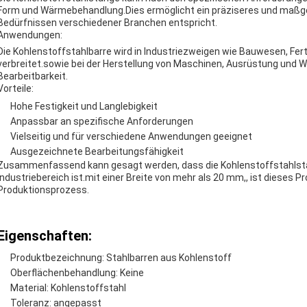
Form und Wärmebehandlung.Dies ermöglicht ein präziseres und maßges
Bedürfnissen verschiedener Branchen entspricht.
Anwendungen:
Die Kohlenstoffstahlbarre wird in Industriezweigen wie Bauwesen, Fert
verbreitet.sowie bei der Herstellung von Maschinen, Ausrüstung und W
Bearbeitbarkeit.
Vorteile:
Hohe Festigkeit und Langlebigkeit
Anpassbar an spezifische Anforderungen
Vielseitig und für verschiedene Anwendungen geeignet
Ausgezeichnete Bearbeitungsfähigkeit
Zusammenfassend kann gesagt werden, dass die Kohlenstoffstahlsta
Industriebereich ist.mit einer Breite von mehr als 20 mm,, ist dieses 
Produktionsprozess.
Eigenschaften:
Produktbezeichnung: Stahlbarren aus Kohlenstoff
Oberflächenbehandlung: Keine
Material: Kohlenstoffstahl
Toleranz: angepasst