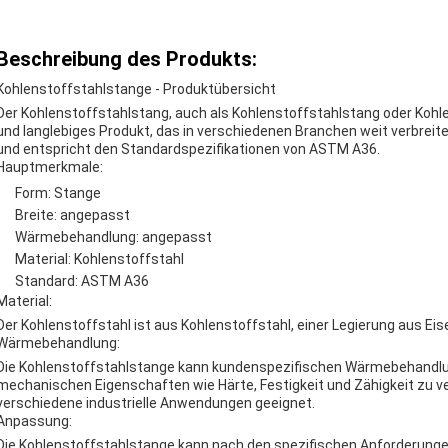
Beschreibung des Produkts:
Kohlenstoffstahlstange - Produktübersicht
Der Kohlenstoffstahlstang, auch als Kohlenstoffstahlstang oder Kohlen
und langlebiges Produkt, das in verschiedenen Branchen weit verbreit
und entspricht den Standardspezifikationen von ASTM A36.
Hauptmerkmale:
Form: Stange
Breite: angepasst
Wärmebehandlung: angepasst
Material: Kohlenstoffstahl
Standard: ASTM A36
Material:
Der Kohlenstoffstahl ist aus Kohlenstoffstahl, einer Legierung aus Eis
Wärmebehandlung:
Die Kohlenstoffstahlstange kann kundenspezifischen Wärmebehandl
mechanischen Eigenschaften wie Härte, Festigkeit und Zähigkeit zu ve
verschiedene industrielle Anwendungen geeignet.
Anpassung:
Die Kohlenstoffstahlstange kann nach den spezifischen Anforderunge