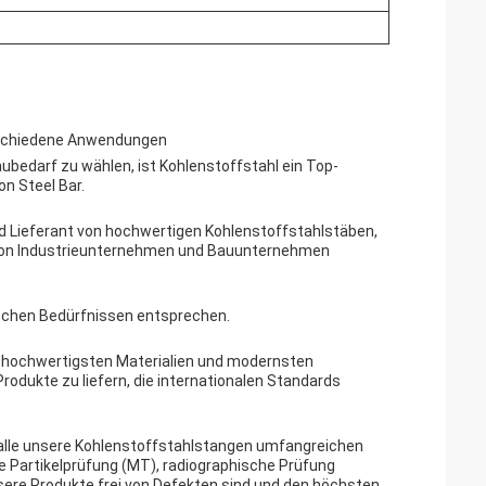
verschiedene Anwendungen
Baubedarf zu wählen, ist Kohlenstoffstahl ein Top-
on Steel Bar.
nd Lieferant von hochwertigen Kohlenstoffstahlstäben,
 von Industrieunternehmen und Bauunternehmen
fischen Bedürfnissen entsprechen.
en hochwertigsten Materialien und modernsten
odukte zu liefern, die internationalen Standards
n alle unsere Kohlenstoffstahlstangen umfangreichen
e Partikelprüfung (MT), radiographische Prüfung
sere Produkte frei von Defekten sind und den höchsten