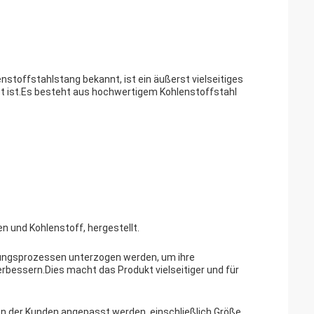
stoffstahlstang bekannt, ist ein äußerst vielseitiges
et ist.Es besteht aus hochwertigem Kohlenstoffstahl
en und Kohlenstoff, hergestellt.
ungsprozessen unterzogen werden, um ihre
rbessern.Dies macht das Produkt vielseitiger und für
n der Kunden angepasst werden, einschließlich Größe,