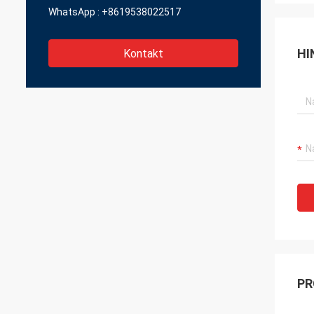
WhatsApp :
+8619538022517
HI
Kontakt
PR