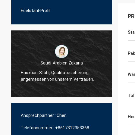
Edelstahl-Profil
PR
Sta
Pak
Saudi-Arabien Zakaria
Haoxuan-Stahl, Qualitätssicherung,
Haoxua
Wä
angemessen von unserem Vertrauen.
angem
Tol
Ansprechpartner :
Chen
Her
Telefonnummer :
+8617312353368