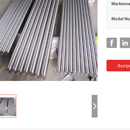
Markenn
Model N
Bestpr