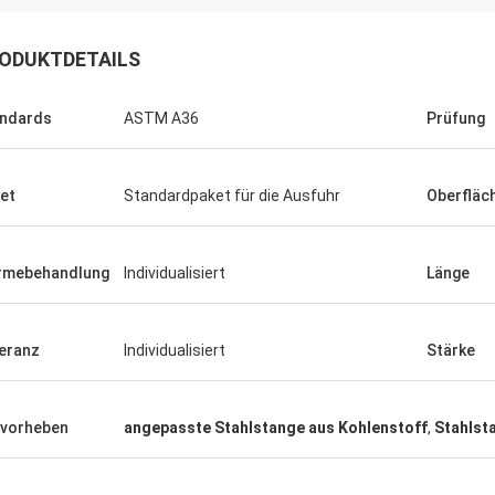
ODUKTDETAILS
ndards
ASTM A36
Prüfung
et
Standardpaket für die Ausfuhr
Oberfläc
Saudi-Arabien Zakaria
n-Stahl, Qualitätssicherung,
rmebehandlung
Individualisiert
Länge
essen von unserem Vertrauen.
eranz
Individualisiert
Stärke
vorheben
angepasste Stahlstange aus Kohlenstoff
,
Stahlst