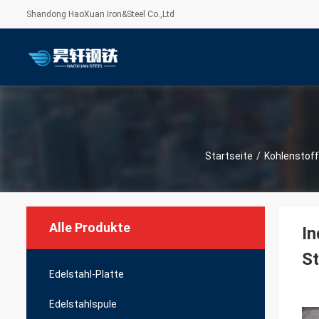
Shandong HaoXuan Iron&Steel Co.,Ltd
Startseite
/
Kohlenstof
Alle Produkte
In
S
Edelstahl-Platte
Edelstahlspule