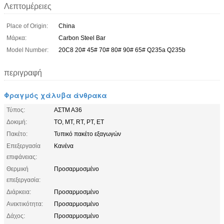
Λεπτομέρειες
Place of Origin:
China
Μάρκα:
Carbon Steel Bar
Model Number:
20C8 20# 45# 70# 80# 90# 65# Q235a Q235b
περιγραφή
Φραγμός χάλυβα άνθρακα
Τύπος:
ΑΣTM A36
Δοκιμή:
ΤΟ, ΜΤ, RT, PT, ET
Πακέτο:
Τυπικό πακέτο εξαγωγών
Επεξεργασία
Κανένα
επιφάνειας:
Θερμική
Προσαρμοσμένο
επεξεργασία:
Διάρκεια:
Προσαρμοσμένο
Ανεκτικότητα:
Προσαρμοσμένο
Δάχος:
Προσαρμοσμένο