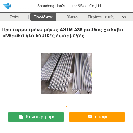
Shandong HaoXuan Iron&Steel Co.,Ltd
Σπίτι
Προϊόντα
Βίντεο
Περίπου εμείς
>>
Προσαρμοσμένο μήκος ASTM A36 ράβδος χάλυβα
άνθρακα για δομικές εφαρμογές
Καλύτερη τιμή
επαφή