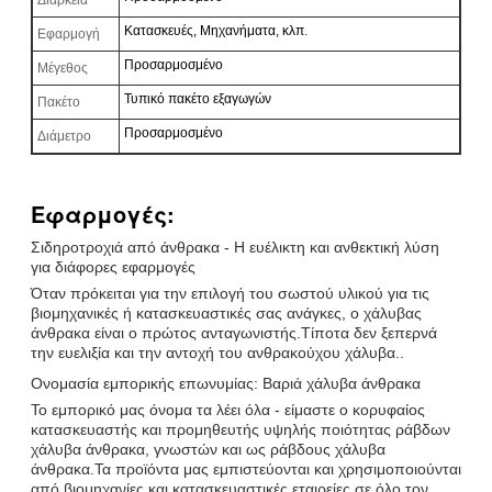
Κατασκευές, Μηχανήματα, κλπ.
Εφαρμογή
Προσαρμοσμένο
Μέγεθος
Τυπικό πακέτο εξαγωγών
Πακέτο
Προσαρμοσμένο
Διάμετρο
Εφαρμογές:
Σιδηροτροχιά από άνθρακα - Η ευέλικτη και ανθεκτική λύση
για διάφορες εφαρμογές
Όταν πρόκειται για την επιλογή του σωστού υλικού για τις
βιομηχανικές ή κατασκευαστικές σας ανάγκες, ο χάλυβας
άνθρακα είναι ο πρώτος ανταγωνιστής.Τίποτα δεν ξεπερνά
την ευελιξία και την αντοχή του ανθρακούχου χάλυβα..
Ονομασία εμπορικής επωνυμίας: Βαριά χάλυβα άνθρακα
Το εμπορικό μας όνομα τα λέει όλα - είμαστε ο κορυφαίος
κατασκευαστής και προμηθευτής υψηλής ποιότητας ράβδων
χάλυβα άνθρακα, γνωστών και ως ράβδους χάλυβα
άνθρακα.Τα προϊόντα μας εμπιστεύονται και χρησιμοποιούνται
από βιομηχανίες και κατασκευαστικές εταιρείες σε όλο τον