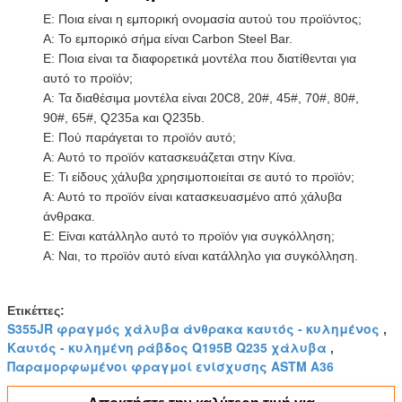
Ε: Ποια είναι η εμπορική ονομασία αυτού του προϊόντος;
Α: Το εμπορικό σήμα είναι Carbon Steel Bar.
Ε: Ποια είναι τα διαφορετικά μοντέλα που διατίθενται για
αυτό το προϊόν;
Α: Τα διαθέσιμα μοντέλα είναι 20C8, 20#, 45#, 70#, 80#,
90#, 65#, Q235a και Q235b.
Ε: Πού παράγεται το προϊόν αυτό;
Α: Αυτό το προϊόν κατασκευάζεται στην Κίνα.
Ε: Τι είδους χάλυβα χρησιμοποιείται σε αυτό το προϊόν;
Α: Αυτό το προϊόν είναι κατασκευασμένο από χάλυβα
άνθρακα.
Ε: Είναι κατάλληλο αυτό το προϊόν για συγκόλληση;
Α: Ναι, το προϊόν αυτό είναι κατάλληλο για συγκόλληση.
Ετικέττες:
S355JR φραγμός χάλυβα άνθρακα καυτός - κυλημένος
,
Καυτός - κυλημένη ράβδος Q195B Q235 χάλυβα
,
Παραμορφωμένοι φραγμοί ενίσχυσης ASTM A36