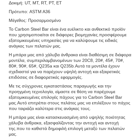
Δοκιμή: UT, MT, RT, PT, ET
Πρότυπο: ASTM A36
Μέγεθος: Προσαρμοσμένο
Το Carbon Steel Bar είναι ένα ευέλικτο και ανθεκτικό προϊόν
που χρησιμοποιείται σε διάφορες βιομηχανίες.προσφέρουμε
εξατομικευμένες υπηρεσίες για να καλύψουμε τις ειδικές
ανάγκες των πελατών μας.
Η μπάρα μας από χάλυβα άνθρακα είναι διαθέσιμη σε διάφορα
μοντέλα, συμπεριλαμβανομένων των 20C8, 20#, 45#, 70#,
80#, 90#, 65#, Q235a και Q235b.Αυτά τα μοντέλα έχουν
σχεδιαστεί για να παρέχουν υψηλή αντοχή και εξαιρετικές
επιδόσεις σε διαφορετικές εφαρμογές.
Με τις σύγχρονες εγκαταστάσεις παραγωγής και την
προηγμένη τεχνολογία, είμαστε σε θέση να παρέχουμε
εξατομικευμένες επιλογές πάχους για το Carbon Steel Bar
μας.Αυτό επιτρέπει στους πελάτες μας να επιλέξουν το πάχος
που ταιριάζει καλύτερα στις ανάγκες τους.
Η μπάρα μας είναι κατασκευασμένη από υψηλής ποιότητας
χάλυβα άνθρακα, εξασφαλίζοντας την αντοχή και αντοχή
της.που το καθιστά δημοφιλή επιλογή μεταξύ των πελατών
μας.