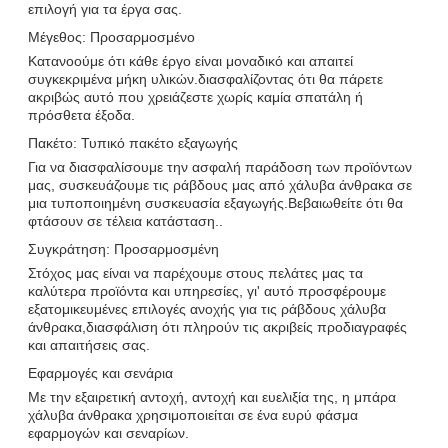
επιλογή για τα έργα σας.
Μέγεθος: Προσαρμοσμένο
Κατανοούμε ότι κάθε έργο είναι μοναδικό και απαιτεί
συγκεκριμένα μήκη υλικών.διασφαλίζοντας ότι θα πάρετε
ακριβώς αυτό που χρειάζεστε χωρίς καμία σπατάλη ή
πρόσθετα έξοδα.
Πακέτο: Τυπικό πακέτο εξαγωγής
Για να διασφαλίσουμε την ασφαλή παράδοση των προϊόντων
μας, συσκευάζουμε τις ράβδους μας από χάλυβα άνθρακα σε
μια τυποποιημένη συσκευασία εξαγωγής.Βεβαιωθείτε ότι θα
φτάσουν σε τέλεια κατάσταση..
Συγκράτηση: Προσαρμοσμένη
Στόχος μας είναι να παρέχουμε στους πελάτες μας τα
καλύτερα προϊόντα και υπηρεσίες, γι' αυτό προσφέρουμε
εξατομικευμένες επιλογές ανοχής για τις ράβδους χάλυβα
άνθρακα,διασφάλιση ότι πληρούν τις ακριβείς προδιαγραφές
και απαιτήσεις σας.
Εφαρμογές και σενάρια
Με την εξαιρετική αντοχή, αντοχή και ευελιξία της, η μπάρα
χάλυβα άνθρακα χρησιμοποιείται σε ένα ευρύ φάσμα
εφαρμογών και σεναρίων.