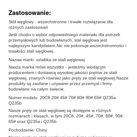
Zastosowanie:
Stół węglowy - wszechstronne i trwałe rozwiązanie dla
różnych zastosowań
Jeśli chodzi o wybór odpowiedniego materiału dla potrzeb
przemysłowych lub budowlanych, stal węglowa jest
najlepszym kandydatem.Nic nie pokonuje wszechstronności i
trwałości stali węglowej..
Nazwa marki: sztabka ze stali węglowej
Nasza marka mówi wszystko - jesteśmy wiodącym
producentem i dostawcą wysokiej jakości prętów ze stali
węglowej, znanych również jako pręty ze stali węglowej.Nasze
produkty są zaufane i używane przez przemysł i firmy
budowlane na całym świecie.
Numer modelu: 20C8 20# 45# 70# 80# 90# 65# Q235a
Q235b
Nasze pręty ze stali węglowej są dostępne w różnych
rozmiarach i klasach, w tym 20C8, 20#, 45#, 70#, 80#, 90#,
65# oraz Q235a i Q235b.
Pochodzenie: Chiny