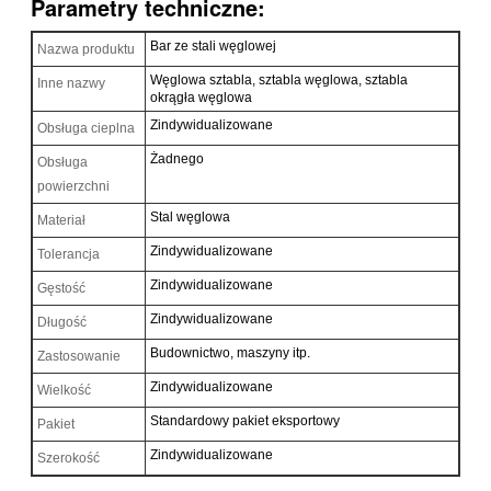
Parametry techniczne:
Bar ze stali węglowej
Nazwa produktu
Węglowa sztabla, sztabla węglowa, sztabla
Inne nazwy
okrągła węglowa
Zindywidualizowane
Obsługa cieplna
Żadnego
Obsługa
powierzchni
Stal węglowa
Materiał
Zindywidualizowane
Tolerancja
Zindywidualizowane
Gęstość
Zindywidualizowane
Długość
Budownictwo, maszyny itp.
Zastosowanie
Zindywidualizowane
Wielkość
Standardowy pakiet eksportowy
Pakiet
Zindywidualizowane
Szerokość