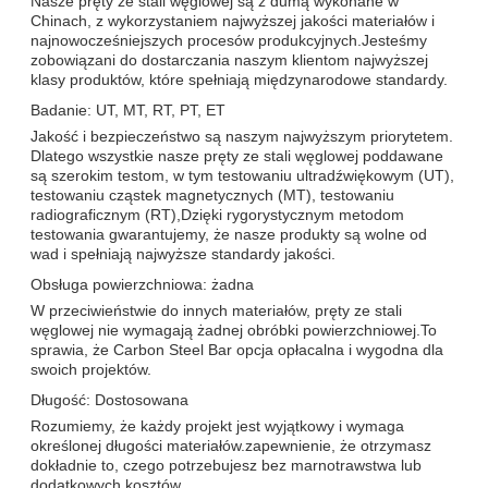
Nasze pręty ze stali węglowej są z dumą wykonane w
Chinach, z wykorzystaniem najwyższej jakości materiałów i
najnowocześniejszych procesów produkcyjnych.Jesteśmy
zobowiązani do dostarczania naszym klientom najwyższej
klasy produktów, które spełniają międzynarodowe standardy.
Badanie: UT, MT, RT, PT, ET
Jakość i bezpieczeństwo są naszym najwyższym priorytetem.
Dlatego wszystkie nasze pręty ze stali węglowej poddawane
są szerokim testom, w tym testowaniu ultradźwiękowym (UT),
testowaniu cząstek magnetycznych (MT), testowaniu
radiograficznym (RT),Dzięki rygorystycznym metodom
testowania gwarantujemy, że nasze produkty są wolne od
wad i spełniają najwyższe standardy jakości.
Obsługa powierzchniowa: żadna
W przeciwieństwie do innych materiałów, pręty ze stali
węglowej nie wymagają żadnej obróbki powierzchniowej.To
sprawia, że Carbon Steel Bar opcja opłacalna i wygodna dla
swoich projektów.
Długość: Dostosowana
Rozumiemy, że każdy projekt jest wyjątkowy i wymaga
określonej długości materiałów.zapewnienie, że otrzymasz
dokładnie to, czego potrzebujesz bez marnotrawstwa lub
dodatkowych kosztów.