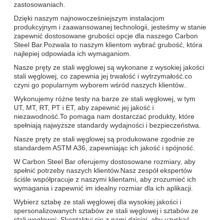
zastosowaniach.
Dzięki naszym najnowocześniejszym instalacjom
produkcyjnym i zaawansowanej technologii, jesteśmy w stanie
zapewnić dostosowane grubości opcje dla naszego Carbon
Steel Bar.Pozwala to naszym klientom wybrać grubość, która
najlepiej odpowiada ich wymaganiom.
Nasze pręty ze stali węglowej są wykonane z wysokiej jakości
stali węglowej, co zapewnia jej trwałość i wytrzymałość.co
czyni go popularnym wyborem wśród naszych klientów..
Wykonujemy różne testy na barze ze stali węglowej, w tym
UT, MT, RT, PT i ET, aby zapewnić jej jakość i
niezawodność.To pomaga nam dostarczać produkty, które
spełniają najwyższe standardy wydajności i bezpieczeństwa.
Nasze pręty ze stali węglowej są produkowane zgodnie ze
standardem ASTM A36, zapewniając ich jakość i spójność.
W Carbon Steel Bar oferujemy dostosowane rozmiary, aby
spełnić potrzeby naszych klientów.Nasz zespół ekspertów
ściśle współpracuje z naszymi klientami, aby zrozumieć ich
wymagania i zapewnić im idealny rozmiar dla ich aplikacji.
Wybierz sztabę ze stali węglowej dla wysokiej jakości i
spersonalizowanych sztabów ze stali węglowej i sztabów ze
stali węglowej. Skontaktuj się z nami dzisiaj, aby uzyskać