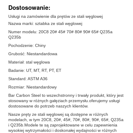
Dostosowanie:
Usługi na zamówienie dla prętów ze stali węglowej
Nazwa marki: sztabka ze stali węglowej
Numer modelu: 20C8 20# 45# 70# 80# 90# 65# Q235a
Q235b
Pochodzenie: Chiny
Grubość: Niestandardowa
Materiał: stal węglowa
Badanie: UT, MT, RT, PT, ET
Standard: ASTM A36
Rozmiar: Niestandardowy
Bar Carbon Steel to wszechstronny i trwały produkt, który jest
stosowany w różnych gałęziach przemysłu.oferujemy usługi
dostosowane do potrzeb naszych klientów.
Nasze pręty ze stali węglowej są dostępne w różnych
modelach, w tym 20C8, 20#, 45#, 70#, 80#, 90#, 65#, Q235a
i Q235b.Modele te są zaprojektowane w celu zapewnienia
wysokiej wytrzymałości i doskonałej wydajności w różnych