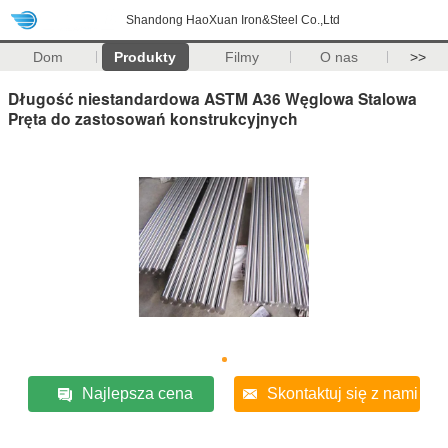
Shandong HaoXuan Iron&Steel Co.,Ltd
Dom
Produkty
Filmy
O nas
>>
Długość niestandardowa ASTM A36 Węglowa Stalowa
Pręta do zastosowań konstrukcyjnych
Najlepsza cena
Skontaktuj się z nami