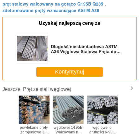
pręt stalowy walcowany na gorąco Q195B Q235
,
zdeformowane pręty wzmacniające ASTM A36
Uzyskaj najlepszą cenę za
Długość niestandardowa ASTM
A36 Węglowa Stalowa Pręta do
zastosowań konstrukcyjnych
Kontyntynuj
Pręt ze stali węglowej
Jeszcze
e stali
Indywidualnie
Pręt ze stali
Pręt ze stali
Zastos
ej SGS
powlekane pręty
węglowej Q195B
węglowej o
obróbki c
5 Q345B
zbrojeniowe 3,5
Walcowany na
grubości 6-900
Bar stali 
jenie
m-6 m Zbrojenie
gorąco pręt
mm Walcowany
dla gru