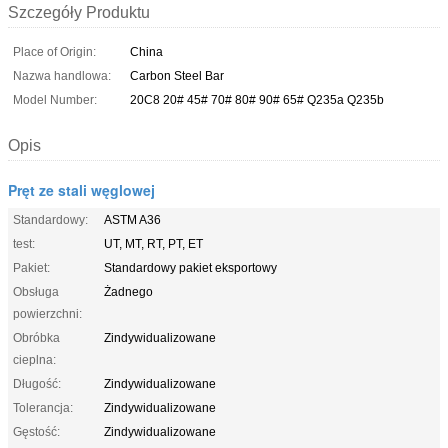
Szczegóły Produktu
Place of Origin:
China
Nazwa handlowa:
Carbon Steel Bar
Model Number:
20C8 20# 45# 70# 80# 90# 65# Q235a Q235b
Opis
Pręt ze stali węglowej
Standardowy:
ASTM A36
test:
UT, MT, RT, PT, ET
Pakiet:
Standardowy pakiet eksportowy
Obsługa
Żadnego
powierzchni:
Obróbka
Zindywidualizowane
cieplna:
Długość:
Zindywidualizowane
Tolerancja:
Zindywidualizowane
Gęstość:
Zindywidualizowane