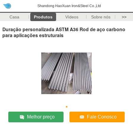
Shandong HaoXuan Iron&Steel Co.,Ltd
Casa
Produtos
Vídeos
Sobre nós
>>
Duração personalizada ASTM A36 Rod de aço carbono
para aplicações estruturais
Melhor preço
Fale Conosco