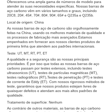
Oferecemos uma ampla gama de números de modelo para
atender às suas necessidades específicas. Nossas barras de
aço carbono vêm em vários tamanhos e graus, incluindo
20C8, 20#, 45#, 70#, 80#, 90#, 65# e Q235a e Q235b.
Local de origem: China
As nossas barras de aço de carbono são orgulhosamente
feitas na China, usando os melhores materiais de qualidade e
os processos de fabricação mais avançados.Estamos
empenhados em fornecer aos nossos clientes produtos de
primeira linha que atendem aos padrões internacionais.
Teste: UT, MT, RT, PT, ET
A qualidade e a segurança são as nossas principais
prioridades. É por isso que todas as nossas barras de aço
carbono passam por testes extensos, incluindo testes
ultrassonicos (UT), testes de partículas magnéticas (MT),
testes radiográficos (RT),Testes de penetração (PT) e testes
de corrente de Eddy (ET). Com nossos rigorosos métodos de
teste, garantimos que nossos produtos estejam livres de
quaisquer defeitos e atendam aos mais altos padrões de
qualidade.
Tratamento de superfície: Nenhum
Ao contrário de outros materiais, as barras de aço carbono