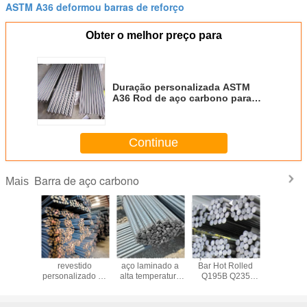
ASTM A36 deformou barras de reforço
Obter o melhor preço para
Duração personalizada ASTM
A36 Rod de aço carbono para
aplicações estruturais
Continue
Barra de aço carbono
Mais
oncreto
ISO estrutural
Rebar 12mm de
aço carbono Rod
Tratam
rução da
revestido
aço laminado a
Bar Hot Rolled
térmi
de aço
personalizado do
alta temperatura
Q195B Q235
personal
 Q345 do
GV BV TUV do
da barra de aço
Q235B Q345
Barra d
GV Q345B
Rebar do Rebar
carbono 10mm de
Q345B da
carbono
3.5m-6m
Q195B
espessura de 6-
constr