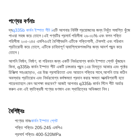
পণ্যের বর্ণনাঃ
দ্য
q335b কার্বন ইস্পাত শীট i
এটি আপনার নির্দিষ্ট প্রয়োজনের জন্য নিখুঁত সমাপ্তি খুঁজে
পাওয়া সহজ করে তোলে।এই পণ্যটির প্রসার্য পরিসীমা ২৬-৩১% এবং ফলন শক্তি
পরিসীমা ২০৫-২৪৫ এমপিএএই বৈশিষ্ট্যগুলি এটিকে শক্তিশালী, টেকসই এবং পরিধান
প্রতিরোধী করে তোলে, এটিকে চাহিদাপূর্ণ অ্যাপ্লিকেশনগুলির জন্য আদর্শ পছন্দ করে
তোলে।
আপনি নির্মান, নির্মাণ, বা পরিবহন জন্য একটি নির্ভরযোগ্য কার্বন ইস্পাত প্লেট খুঁজছেন
কিনা, q335b কার্বন ইস্পাত শীট একটি চমৎকার পছন্দ।এর বিস্তৃত আকার এবং পৃষ্ঠের
চিকিত্সা সহএছাড়াও, এর উচ্চ প্রসারিততা এবং আয়তন শক্তির সাথে,আপনি তার কঠিন
অবস্থার প্রতিরোধ এবং নির্ভরযোগ্য কর্মক্ষমতা প্রদান করার ক্ষমতা আত্মবিশ্বাসী হতে
পারেনতাহলে কেন অপেক্ষা করবেন? আজই আপনার q335b কার্বন স্টিল শীট অর্ডার
করুন এবং এই ব্যতিক্রমী পণ্যের গুণমান এবং স্থায়িত্বের অভিজ্ঞতা নিন।
বৈশিষ্ট্যঃ
পণ্যের নামঃ
কার্বন ইস্পাত প্লেট
শক্তি শক্তিঃ 205-245 এমপিএ
প্রসার্য শক্তিঃ 400-520MPa