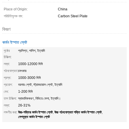
Place of Origin:
China
পরিচিতিমুলক নাম:
Carbon Steel Plate
বিবরণ
কার্বন ইস্পাত প্লেট
পৃষ্ঠের
প্রলিপ্ত, পালিশ, ইত্যাদি
চিকিত্সা:
লম্বা:
1000-12000 মিমি
গঠনযোগ্যতা:
চমৎকার
প্রস্থ:
1000-3000 মিমি
প্রয়োগ:
বয়লার প্লেট, স্ট্রাকচারাল প্লেট, ইত্যাদি
বেধ:
1-200 মিমি
তাপ চিকিত্সা:
স্বাভাবিককরণ, নিভিয়ে ফেলা, ইত্যাদি।
লম্বা:
26-31%
উচ্চ-শক্তির কার্বন ইস্পাত প্লেট
উচ্চ গঠনযোগ্যতা শক্তি কার্বন ইস্পাত প্লেট
লক্ষণীয় করা:
,
,
লেপযুক্ত কার্বন ইস্পাত প্লেট