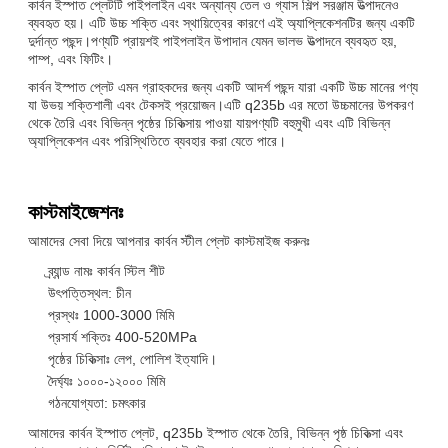
কার্বন ইস্পাত প্লেটটি পাইপলাইন এবং অন্যান্য তেল ও গ্যাস শিল্প সরঞ্জাম উত্পাদনেও
ব্যবহৃত হয়। এটি উচ্চ শক্তি এবং স্থায়িত্বের কারণে এই অ্যাপ্লিকেশনটির জন্য একটি
দুর্দান্ত পছন্দ।পণ্যটি প্রায়শই পাইপলাইন উপাদান যেমন ভালভ উত্পাদনে ব্যবহৃত হয়,
পাম্প, এবং ফিটিং।
কার্বন ইস্পাত প্লেট এমন গ্রাহকদের জন্য একটি আদর্শ পছন্দ যারা একটি উচ্চ মানের পণ্য
যা উভয় শক্তিশালী এবং টেকসই প্রয়োজন।এটি q235b এর মতো উচ্চমানের উপকরণ
থেকে তৈরি এবং বিভিন্ন পৃষ্ঠের চিকিত্সায় পাওয়া যায়পণ্যটি বহুমুখী এবং এটি বিভিন্ন
অ্যাপ্লিকেশন এবং পরিস্থিতিতে ব্যবহার করা যেতে পারে।
কাস্টমাইজেশনঃ
আমাদের সেবা দিয়ে আপনার কার্বন স্টীল প্লেট কাস্টমাইজ করুনঃ
ব্র্যান্ড নামঃ কার্বন স্টিল শীট
উৎপত্তিস্থল: চীন
প্রস্থঃ 1000-3000 মিমি
প্রসার্য শক্তিঃ 400-520MPa
পৃষ্ঠের চিকিত্সাঃ লেপ, পোলিশ ইত্যাদি।
দৈর্ঘ্যঃ ১০০০-১২০০০ মিমি
গঠনযোগ্যতা: চমৎকার
আমাদের কার্বন ইস্পাত প্লেট, q235b ইস্পাত থেকে তৈরি, বিভিন্ন পৃষ্ঠ চিকিত্সা এবং