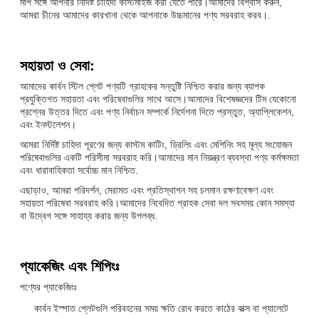
মাপ সঙ্গে আপনার নির্দিষ্ট চাহিদা কাস্টমাইজ করা যেতে পারে।আমাদের বিশ্বাস করুন,
আমরা চীনের আমাদের কারখানা থেকে আপনাকে উচ্চমানের পণ্য সরবরাহ করব।.
সহায়তা ও সেবা:
আমাদের কার্বন স্টিল প্লেট পণ্যটি গ্রাহকের সন্তুষ্টি নিশ্চিত করার জন্য ব্যাপক
প্রযুক্তিগত সহায়তা এবং পরিষেবাগুলির সাথে আসে।আমাদের বিশেষজ্ঞদের টিম যেকোনো
প্রশ্নের উত্তর দিতে এবং পণ্য নির্বাচন সম্পর্কে নির্দেশনা দিতে প্রস্তুত, অ্যাপ্লিকেশন,
এবং ইনস্টলেশন।
আমরা নির্দিষ্ট চাহিদা পূরণের জন্য কাস্টম কাটিং, ড্রিলিং এবং মেশিনিং সহ মূল্য সংযোজন
পরিষেবাগুলির একটি পরিসীমা সরবরাহ করি।আমাদের মান নিয়ন্ত্রণ ব্যবস্থা পণ্য কর্মক্ষমতা
এবং ধারাবাহিকতা সর্বোচ্চ মান নিশ্চিত.
এছাড়াও, আমরা পরিদর্শন, মেরামত এবং প্রতিস্থাপন সহ চলমান রক্ষণাবেক্ষণ এবং
সহায়তা পরিষেবা সরবরাহ করি।আমাদের নিবেদিত গ্রাহক সেবা দল সবসময় কোন সমস্যা
বা উদ্বেগ সঙ্গে সাহায্য করার জন্য উপলব্ধ.
প্যাকেজিং এবং শিপিংঃ
পণ্যের প্যাকেজিংঃ
কার্বন ইস্পাত প্লেটগুলি পরিবহনের সময় ক্ষতি রোধ করতে কাঠের বাক্স বা প্যালেটে