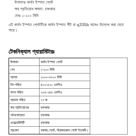
উপাদানঃ কার্বন ইস্পাত প্লেট
ক্ষয় প্রতিরোধ ক্ষমতা: চমৎকার
বেধঃ ১-২০০ মিমি
এই কার্বন ইস্পাত প্লেটটিকে কার্বন ইস্পাত শীট বা q335b নামেও উল্লেখ করা যেতে
পারে।
টেকনিক্যাল প্যারামিটারঃ
উপাদান
কার্বন ইস্পাত প্লেট
বেধ
১-২০০ মিমি
প্রস্থ
১০০০-৩০০০ মিমি
টান শক্তি
৪০০-৫২০ এমপিএ
ফলন শক্তি
২০৫-২৪৫ এমপিএ
প্রভাব শক্তি
২৭ জ
ক্ষয় প্রতিরোধের
চমৎকার
গঠনযোগ্যতা
চমৎকার
ওয়েল্ডেবিলিটি
চমৎকার
প্রয়োগ
বয়লার প্লেট, স্ট্রাকচারাল প্লেট ইত্যাদি।