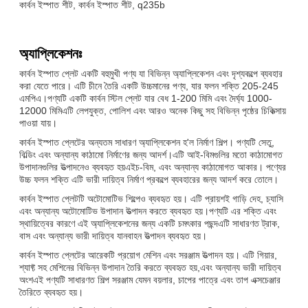
কার্বন ইস্পাত শীট, কার্বন ইস্পাত শীট, q235b
অ্যাপ্লিকেশনঃ
কার্বন ইস্পাত প্লেট একটি বহুমুখী পণ্য যা বিভিন্ন অ্যাপ্লিকেশন এবং দৃশ্যকল্পে ব্যবহার
করা যেতে পারে। এটি চীনে তৈরি একটি উচ্চমানের পণ্য, যার ফলন শক্তি 205-245
এমপিএ।পণ্যটি একটি কার্বন স্টিল প্লেট যার বেধ 1-200 মিমি এবং দৈর্ঘ্য 1000-
12000 মিমিএটি লেপযুক্ত, পোলিশ এবং আরও অনেক কিছু সহ বিভিন্ন পৃষ্ঠের চিকিত্সায়
পাওয়া যায়।
কার্বন ইস্পাত প্লেটের অন্যতম সাধারণ অ্যাপ্লিকেশন হ'ল নির্মাণ শিল্প। পণ্যটি সেতু,
বিল্ডিং এবং অন্যান্য কাঠামো নির্মাণের জন্য আদর্শ।এটি আই-বিমগুলির মতো কাঠামোগত
উপাদানগুলির উত্পাদনেও ব্যবহৃত হয়এইচ-বিম, এবং অন্যান্য কাঠামোগত আকার। পণ্যের
উচ্চ ফলন শক্তি এটি ভারী দায়িত্ব নির্মাণ প্রকল্পে ব্যবহারের জন্য আদর্শ করে তোলে।
কার্বন ইস্পাত প্লেটটি অটোমোটিভ শিল্পেও ব্যবহৃত হয়। এটি প্রায়শই গাড়ি দেহ, চ্যাসি
এবং অন্যান্য অটোমোটিভ উপাদান উত্পাদন করতে ব্যবহৃত হয়।পণ্যটি এর শক্তি এবং
স্থায়িত্বের কারণে এই অ্যাপ্লিকেশনের জন্য একটি চমৎকার পছন্দএটি সাধারণত ট্রাক,
বাস এবং অন্যান্য ভারী দায়িত্ব যানবাহন উত্পাদন ব্যবহৃত হয়।
কার্বন ইস্পাত প্লেটের আরেকটি প্রয়োগ মেশিন এবং সরঞ্জাম উত্পাদন হয়। এটি গিয়ার,
শ্যাফ্ট সহ মেশিনের বিভিন্ন উপাদান তৈরি করতে ব্যবহৃত হয়,এবং অন্যান্য ভারী দায়িত্ব
অংশএই পণ্যটি সাধারণত শিল্প সরঞ্জাম যেমন বয়লার, চাপের পাত্রে এবং তাপ এক্সচেঞ্জার
তৈরিতে ব্যবহৃত হয়।