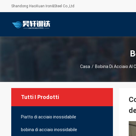
Shandong HaoXuan Iron&Steel Co.,Ltd
B
Casa
/
Bobina Di Acciaio Al 
Tutti I Prodotti
Co
de
Piatto di acciaio inossidabile
bobina di acciaio inossidabile