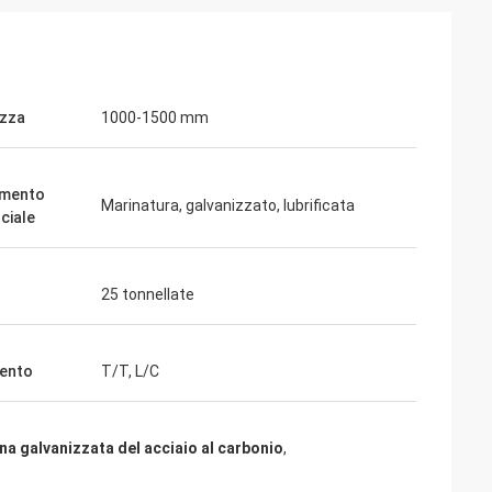
zza
1000-1500 mm
amento
Marinatura, galvanizzato, lubrificata
ciale
25 tonnellate
ento
T/T, L/C
na galvanizzata del acciaio al carbonio
,