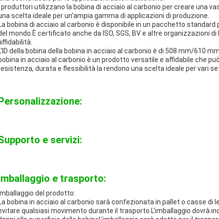
I produttori utilizzano la bobina di acciaio al carbonio per creare una va
una scelta ideale per un'ampia gamma di applicazioni di produzione.
La bobina di acciaio al carbonio è disponibile in un pacchetto standard 
del mondo.È certificato anche da ISO, SGS, BV e altre organizzazioni di
affidabilità.
L'ID della bobina della bobina in acciaio al carbonio è di 508 mm/610 m
bobina in acciaio al carbonio è un prodotto versatile e affidabile che pu
resistenza, durata e flessibilità la rendono una scelta ideale per vari set
Personalizzazione:
Supporto e servizi:
Imballaggio e trasporto:
Imballaggio del prodotto:
La bobina in acciaio al carbonio sarà confezionata in pallet o casse di le
evitare qualsiasi movimento durante il trasporto.L'imballaggio dovrà in