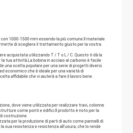
zza, con 1000-1500 mm essendo la più comune.Il materiale
mette di scegliere il trattamento giusto per la vostra
re acquistata utilizzando T / T o L / C. Questo ti dà la
a tua attività.La bobina in acciaio al carbonio è facile
 una scelta popolare per una serie di progetti diversi.
 ed economico che è ideale per una varietà di
lta affidabile che vi aiuterà a fare il lavoro bene.
one, dove viene utilizzata per realizzare travi, colonne
trutture come ponti e edifici.Il prodotto è noto per la
di costruzione.
izzata per la produzione di parti di auto come pannelli di
la sua resistenza e resistenza all'usura, che lo rende