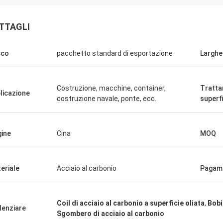
TTAGLI
cco
pacchetto standard di esportazione
Larghe
Costruzione, macchine, container,
Tratt
licazione
costruzione navale, ponte, ecc.
superfi
L'Arabia Saudita Zakaria
o di Haoxuan, assicurazione di
, degna della nostra fiducia.
gine
Cina
MOQ
eriale
Acciaio al carbonio
Pagam
Coil di acciaio al carbonio a superficie oliata
,
Bobi
denziare
Sgombero di acciaio al carbonio