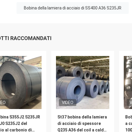
Bobina della lamiera di acciaio di SS400 A36 S235JR
TTI RACCOMANDATI
DEO
VIDEO
V
obina S355J2 S235JR
St37 bobina della lamiera
Bob
J0 S235J2 del
di acciaio di spessore
a c
io al carbonio di
Q235 A36 del coil a caldo
10