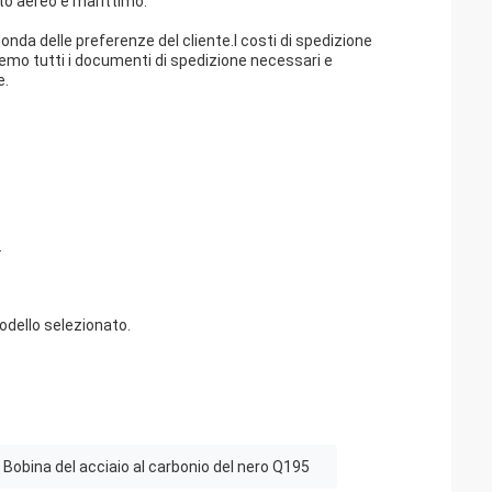
rto aereo e marittimo.
onda delle preferenze del cliente.I costi di spedizione
remo tutti i documenti di spedizione necessari e
e.
.
odello selezionato.
Bobina del acciaio al carbonio del nero Q195