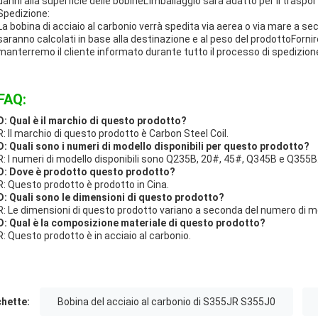
danni alla superficie delle bobineL'imballaggio sarà adatto per il traspo
Spedizione:
La bobina di acciaio al carbonio verrà spedita via aerea o via mare a sec
saranno calcolati in base alla destinazione e al peso del prodottoForni
manterremo il cliente informato durante tutto il processo di spedizion
FAQ:
D: Qual è il marchio di questo prodotto?
R: Il marchio di questo prodotto è Carbon Steel Coil.
D: Quali sono i numeri di modello disponibili per questo prodotto?
R: I numeri di modello disponibili sono Q235B, 20#, 45#, Q345B e Q355B
D: Dove è prodotto questo prodotto?
R: Questo prodotto è prodotto in Cina.
D: Quali sono le dimensioni di questo prodotto?
R: Le dimensioni di questo prodotto variano a seconda del numero di m
D: Qual è la composizione materiale di questo prodotto?
R: Questo prodotto è in acciaio al carbonio.
chette:
Bobina del acciaio al carbonio di S355JR S355J0