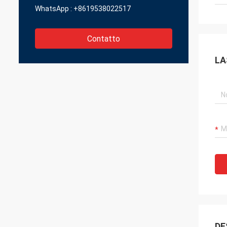
WhatsApp :
+8619538022517
Contatto
LA
DE