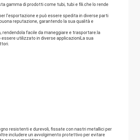
sta gamma di prodotti come tubi, tubi e fili.che lo rende
per l'esportazione e può essere spedita in diverse parti
 buona reputazione, garantendo la sua qualità e
m, rendendola facile da maneggiare e trasportare.la
ò essere utilizzato in diverse applicazioniLa sua
tori.
gno resistenti e durevoli, fissate con nastri metallici per
oltre includere un avvolgimento protettivo per evitare