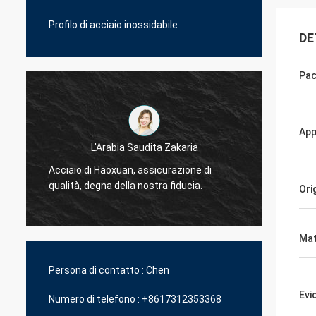
Profilo di acciaio inossidabile
DE
Pa
App
L'Arabia Saudita Zakaria
Acciaio di Haoxuan, assicurazione di
Acciai
qualità, degna della nostra fiducia.
qualità
Ori
Mat
Persona di contatto :
Chen
Evi
Numero di telefono :
+8617312353368