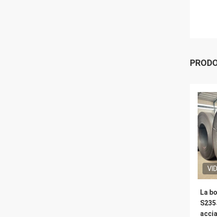
PRODO
VI
La b
S235
accia