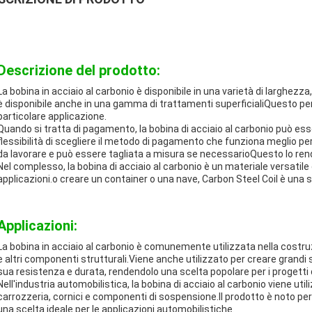
Descrizione del prodotto:
La bobina in acciaio al carbonio è disponibile in una varietà di larghe
è disponibile anche in una gamma di trattamenti superficialiQuesto per
particolare applicazione.
Quando si tratta di pagamento, la bobina di acciaio al carbonio può esse
flessibilità di scegliere il metodo di pagamento che funziona meglio per l
da lavorare e può essere tagliata a misura se necessarioQuesto lo rende
Nel complesso, la bobina di acciaio al carbonio è un materiale versatile
applicazioni.o creare un container o una nave, Carbon Steel Coil è una sce
Applicazioni:
La bobina in acciaio al carbonio è comunemente utilizzata nella costruzi
e altri componenti strutturali.Viene anche utilizzato per creare grandi s
sua resistenza e durata, rendendolo una scelta popolare per i progetti 
Nell'industria automobilistica, la bobina di acciaio al carbonio viene util
carrozzeria, cornici e componenti di sospensione.Il prodotto è noto per 
una scelta ideale per le applicazioni automobilistiche.