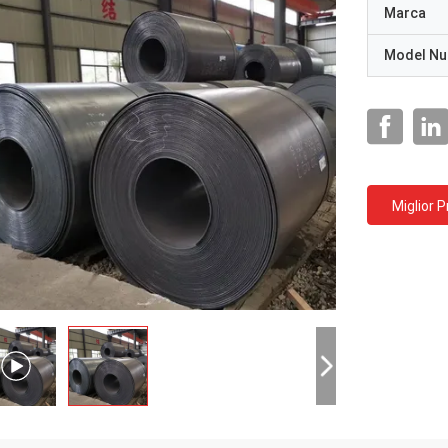
Marca
Model N
Miglior 