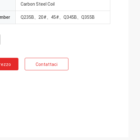
Carbon Steel Coil
umber
Q235B、20#、45#、Q345B、Q355B
Prezzo
Contattaci