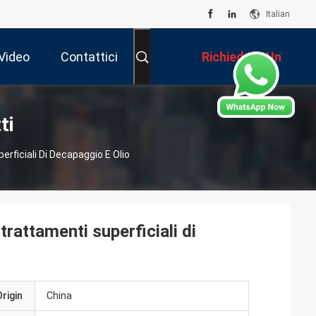
Italian
Video
Contattici
Richiedere Un
Preventivo
ti
erficiali Di Decapaggio E Olio
trattamenti superficiali di
rigin
China