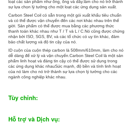
loạt các sản phẩm như ống, ống và dây.làm cho nó trở thành
sự lựa chọn lý tưởng cho một loạt các ứng dụng sản xuất.
Carbon Steel Coil có sẵn trong một gói xuất khẩu tiêu chuẩn
và có thể được vận chuyển đến các nơi khác nhau trên thế
giới. Sản phẩm có thể được mua bằng các phương thức
thanh toán khác nhau như T / T và L / C.Nó cũng được chứng
nhận bởi ISO, SGS, BV, và các tổ chức có uy tín khác, đảm
bảo chất lượng và độ tin cậy của nó.
ID cuộn của cuộn thép carbon là 508mm/610mm, làm cho nó
dễ dàng để xử lý và vận chuyển.Carbon Steel Coil là một sản
phẩm linh hoạt và đáng tin cậy có thể được sử dụng trong
các ứng dụng khác nhauSức mạnh, độ bền và tính linh hoạt
của nó làm cho nó trở thành sự lựa chọn lý tưởng cho các
ngành công nghiệp khác nhau.
Tùy chỉnh:
Hỗ trợ và Dịch vụ: