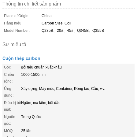
Thông tin chi tiết sản phẩm
Place of Origin:
China
Hàng hiệu:
Carbon Steel Coil
Model Number:
Q235B、20#、45#、Q345B、Q355B
Sự miêu tả
Cuộn thép carbon
Gói:
gói tiêu chuẩn xuất khẩu
Chiều
1000-1500mm
rộng:
Ứng
Xây dựng, Máy móc, Container, Đóng tàu, Cầu, v.v.
dụng:
Điều trị bề
Ngâm, mạ kẽm, bôi dầu
mặt:
Nguồn
Trung Quốc
gốc:
MOQ:
25 tấn