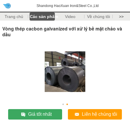
Shandong HaoXuan Iron&Steel Co.,Ltd
Trang chủ
Các sản phẩm
Video
Về chúng tôi
>>
Vòng thép cacbon galvanized với xử lý bề mặt chảo và
dầu
Giá tốt nhất
Liên hệ chúng tôi