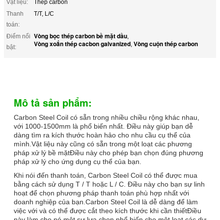
Vật liệu:
Thép carbon
Thanh
T/T, L/C
toán:
Vòng bọc thép carbon bề mặt dầu
Điểm nổi
,
Vòng xoắn thép cacbon galvanized
Vòng cuộn thép carbon
,
bật:
Mô tả sản phẩm:
Carbon Steel Coil có sẵn trong nhiều chiều rộng khác nhau,
với 1000-1500mm là phổ biến nhất. Điều này giúp bạn dễ
dàng tìm ra kích thước hoàn hảo cho nhu cầu cụ thể của
mình.Vật liệu này cũng có sẵn trong một loạt các phương
pháp xử lý bề mặtĐiều này cho phép bạn chọn đúng phương
pháp xử lý cho ứng dụng cụ thể của bạn.
Khi nói đến thanh toán, Carbon Steel Coil có thể được mua
bằng cách sử dụng T / T hoặc L / C. Điều này cho bạn sự linh
hoạt để chọn phương pháp thanh toán phù hợp nhất với
doanh nghiệp của bạn.Carbon Steel Coil là dễ dàng để làm
việc với và có thể được cắt theo kích thước khi cần thiếtĐiều
này làm cho nó một sự lựa chọn phổ biến cho một loạt các dự