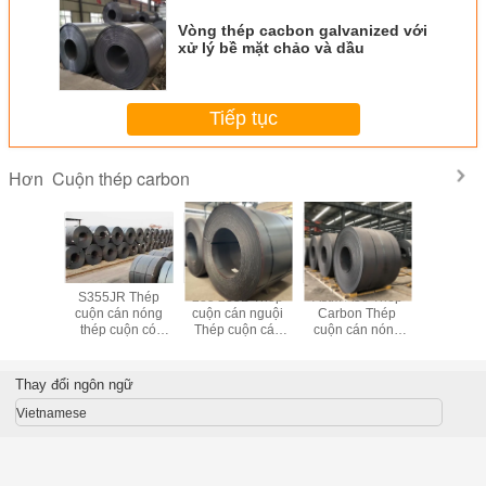
Vòng thép cacbon galvanized với
xử lý bề mặt chảo và dầu
Tiếp tục
Cuộn thép carbon
Hơn
p carbon
S355JR Thép
235 235B Thép
Astm A36 Thép
S355JR 
 1,5-
cuộn cán nóng
cuộn cán nguội
Carbon Thép
Thép 
S235JR
thép cuộn có
Thép cuộn cán
cuộn cán nóng
cacbon 
uộn cán
chiều rộng
nguội SGCC
Thép cuộn cán
S235JR 
ng
600mm-1250mm
DX51D
nóng OEM ODM
S235J2
cuộn cán
Thay đổi ngôn ngữ
Vietnamese