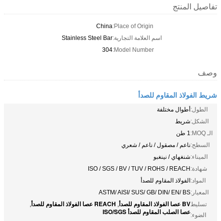
تفاصيل المنتج
China
Place of Origin:
اسم العلامة التجارية:
Stainless Steel Bar
304
Model Number:
وصف
شريط الفولاذ المقاوم للصدأ
الطول:
أطوال مختلفة
الشكل:
شريط
الـ MOQ:
1 طن
السطح:
ناعم / مصقول / ناعم / شعري
الميناء:
شنغهاي / نينغبو
شهادة:
ISO / SGS / BV / TUV / ROHS / REACH
المواد:
الفولاذ المقاوم للصدأ
المعيار:
ASTM/ AISI/ SUS/ GB/ DIN/ EN/ BS
BV عصا الفولاذ المقاوم للصدأ
REACH عصا الفولاذ المقاوم للصدأ
تسليط
,
,
عصا الصلب المقاوم للصدأ ISO/SGS
الضوء: