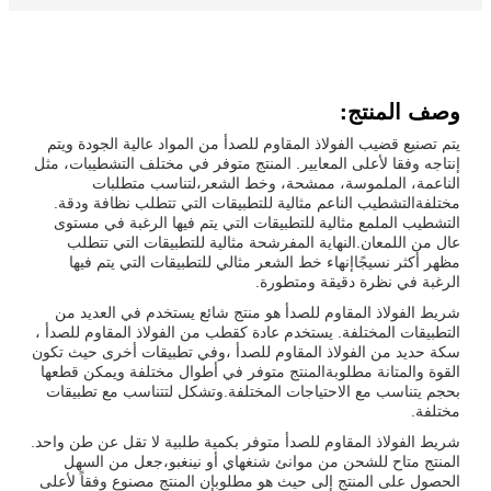
وصف المنتج:
يتم تصنيع قضيب الفولاذ المقاوم للصدأ من المواد عالية الجودة ويتم
إنتاجه وفقا لأعلى المعايير. المنتج متوفر في مختلف التشطيبات، مثل
الناعمة، الملموسة، ممشحة، وخط الشعر،لتناسب متطلبات
مختلفةالتشطيب الناعم مثالية للتطبيقات التي تتطلب نظافة ودقة.
التشطيب الملمع مثالية للتطبيقات التي يتم فيها الرغبة في مستوى
عال من اللمعان.النهاية المفرشحة مثالية للتطبيقات التي تتطلب
مظهر أكثر نسيجًاإنهاء خط الشعر مثالي للتطبيقات التي يتم فيها
الرغبة في نظرة دقيقة ومتطورة.
شريط الفولاذ المقاوم للصدأ هو منتج شائع يستخدم في العديد من
التطبيقات المختلفة. يستخدم عادة كقطب من الفولاذ المقاوم للصدأ ،
سكة حديد من الفولاذ المقاوم للصدأ ،وفي تطبيقات أخرى حيث تكون
القوة والمتانة مطلوبةالمنتج متوفر في أطوال مختلفة ويمكن قطعها
بحجم يتناسب مع الاحتياجات المختلفة.وتشكل لتتناسب مع تطبيقات
مختلفة.
شريط الفولاذ المقاوم للصدأ متوفر بكمية طلبية لا تقل عن طن واحد.
المنتج متاح للشحن من موانئ شنغهاي أو نينغبو،جعل من السهل
الحصول على المنتج إلى حيث هو مطلوبإن المنتج مصنوع وفقاً لأعلى