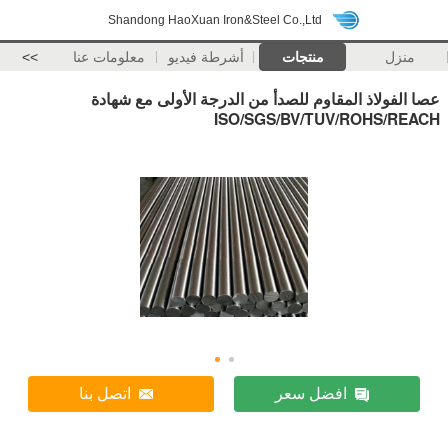
Shandong HaoXuan Iron&Steel Co.,Ltd
منزل
منتجات
أشرطة فيديو
معلومات عنا
>>
عصا الفولاذ المقاوم للصدأ من الدرجة الأولى مع شهادة
ISO/SGS/BV/TUV/ROHS/REACH
افضل سعر
اتصل بنا