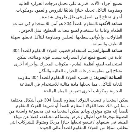
تصنيع أجزاء الآلات. قدرته على تحمل درجات الحرارة العالية
ومقاومة التآكل تجعله خيارًا شائعًا للتروس والعمود ،ومكونات
أخرى تحتاج إلى العمل في ظل ظروف شديدة.
صناعة الأغذية:
المقاوم للصدأ 304 هو آمن للاستخدام في صناعة
الطعام وغالبا ما تستخدم لصنع معدات المطبخ، مثل الحوض،
الطاولات، والأواني.سطحها السلس ومقاومة للتآكل تجعلها سهلة
التنظيف والصيانة.
صناعة السيارات:
يتم استخدام قضيب الفولاذ المقاوم للصدأ 304
عادة في تصنيع قطع غيار السيارات بسبب قوته ومتانته. يمكن
استخدامه لصنع أنظمة العادم ، مكونات المحرك ،وأجزاء أخرى
تحتاج إلى مقاومة درجات الحرارة العالية والتآكل.
الصناعة البحرية:
إن قشرة الفولاذ المقاوم للصدأ 304 مقاومة
للغاية للتآكل، مما يجعلها مادة مثالية للاستخدام في الصناعة
البحرية.ومكونات أخرى تتعرض للمياه المالحة.
يمكن استخدام قضيب الفولاذ المقاوم للصدأ 304 في أشكال مختلفة
، بما في ذلك عصا الفولاذ المقاوم للصدأ أو شريط الفولاذ المقاوم
للصدأ.إنه منتج موثوق ودائم يمكن استخدامه في مجموعة واسعة من
التطبيقاتتوفرها في أطوال وعرض وسماكة مختلفة، فضلا عن ميناء
المنشأ في شنغهاي / نينغبو،تجعلها خيارًا مريحًا ومتنوعًا للشركات التي
تتطلب منتجًا من الفولاذ المقاوم للصدأ عالي الجودة.