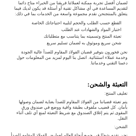
لضمان أفضل تجربة ممكنة لعملائنا.فريقنا من الخبراء متاح دائما
لتقديم المساعدة في أي مشاكل تقنية أو أسئلة قد يكون لديك فيما
يتعلق بالمنتجنحن نقدم مجموعة واسعة من الخدمات بما في ذلك:
القطع حسب الطلب والحجم لتلبية احتياجاتك الخاصة
اختبار المواد والشهادات عند الطلب
تعبئة المنتج وتسميته بما يتناسب مع متطلباتك
شحن سريع وموثوق به لضمان تسليم سريع
نحن فخورون بتوفير قضبان الفولاذ المقاوم للصدأ عالية الجودة
وخدمة عملاء استثنائية. اتصل بنا اليوم لمزيد من المعلومات حول
دعمنا التقني وخدماتنا.
التعبئة والشحن:
تغليف المنتج:
يتم تعبئة قضباننا من الفولاذ المقاوم للصدأ بعناية لضمان وصولها
بأمان. كل قضيب ملفوف بطبقة واقية ووضع في صندوق ورق
المقوى.ثم يتم إغلاق الصندوق مع شريط التعبئة لمنع أي تلف أثناء
النقل.
الشحن:
نحن نقدم شحنًا في جميع أنحاء العالم لعوارض الفولاذ المقاوم للصدأ