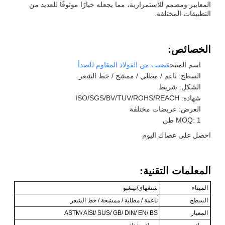
المعايير ومصمم للاستمرارية، مما يجعله خيارًا موثوقًا للعديد من
التطبيقات المختلفة.
الخصائص:
اسم المنتج
قضيب من الفولاذ المقاوم للصدأ
السطح: ناعم / مطلي / ممشح / خط الشعر
الشكل: شريط
شهادة: ISO/SGS/BV/TUV/ROHS/REACH
العرض: عريضات مختلفة
MOQ: 1 طن
احصل على عصاك اليوم
المعلمات التقنية:
الميناء
شنغهاي/نينغبو
السطح
ناعمة / مطلية / ممشحة / خط الشعر
المعيار
ASTM/ AISI/ SUS/ GB/ DIN/ EN/ BS