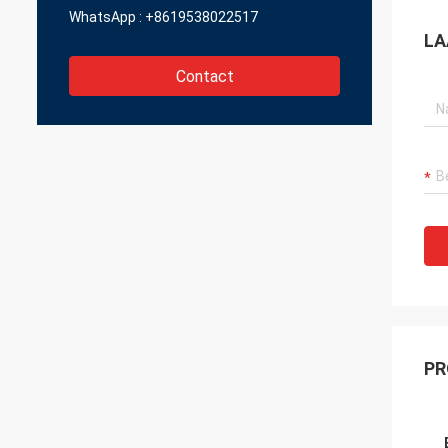
WhatsApp :
+8619538022517
LA
Contact
PR