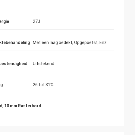
ergie
27J
ktebehandeling
Met een laag bedekt, Opgepoetst, Enz.
bestendigheid
Uitstekend.
ng
26 tot 31%
rd
,
10 mm Rasterbord