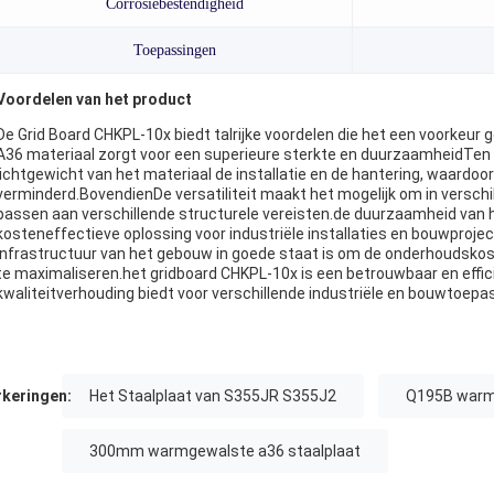
Corrosiebestendigheid
Toepassingen
Voordelen van het product
De Grid Board CHKPL-10x biedt talrijke voordelen die het een voorkeu
A36 materiaal zorgt voor een superieure sterkte en duurzaamheidTen
lichtgewicht van het materiaal de installatie en de hantering, waardo
verminderd.BovendienDe versatiliteit maakt het mogelijk om in verschi
passen aan verschillende structurele vereisten.de duurzaamheid van h
kosteneffectieve oplossing voor industriële installaties en bouwproject
infrastructuur van het gebouw in goede staat is om de onderhoudsko
te maximaliseren.het gridboard CHKPL-10x is een betrouwbaar en effici
kwaliteitverhouding biedt voor verschillende industriële en bouwtoepa
keringen:
Het Staalplaat van S355JR S355J2
Q195B warmg
300mm warmgewalste a36 staalplaat