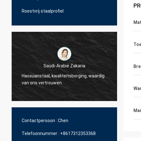
PR
Roestvrij staalprofiel
Mat
Toe
Saudi-Arabië Zakaria
Bre
Haoxuanstaal, kwaliteitsborging, waardig
Haoxua
van ons vertrouwen.
van on
War
Mar
Contactpersoon :
Chen
Telefoonnummer :
+8617312353368