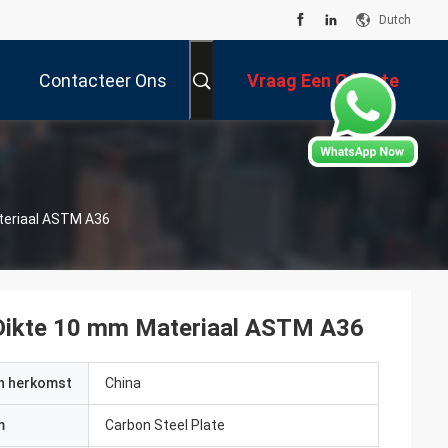
Dutch
Contacteer Ons
Vraag Een Offerte
Aan
teriaal ASTM A36
Dikte 10 mm Materiaal ASTM A36
an herkomst
China
m
Carbon Steel Plate