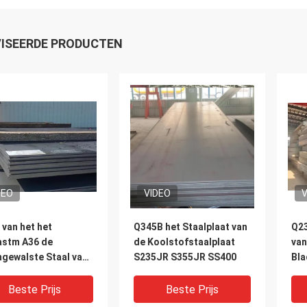
ISEERDE PRODUCTEN
DEO
VIDEO
V
 van het het
Q345B het Staalplaat van
Q2
astm A36 de
de Koolstofstaalplaat
van
gewalste Staal van
S235JR S355JR SS400
Bla
Q235q235b
Dik
stofstaal
Beste Prijs
Beste Prijs