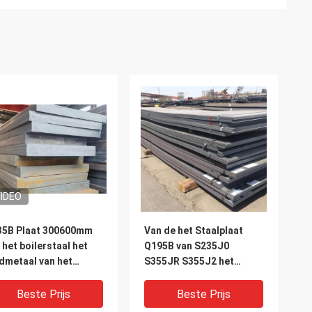
IDEO
35B Plaat 300600mm
Van de het Staalplaat
 het boilerstaal het
Q195B van S235J0
dmetaal van het
S355JR S355J2 het
teKoolstofstaal
Koolstofstaalblad
10003000mm Breedte
Beste Prijs
Beste Prijs