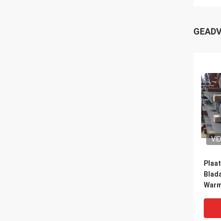
GEADV
VI
Plaat
Blad
Warm
het 
Kool