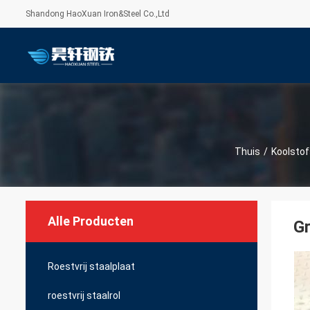
Shandong HaoXuan Iron&Steel Co.,Ltd
Thuis
/
Koolstof
Alle Producten
G
Roestvrij staalplaat
roestvrij staalrol