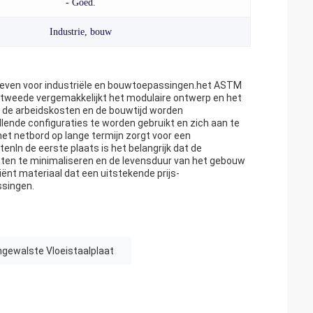
- Goed.
Industrie, bouw
r geven voor industriële en bouwtoepassingen.het ASTM
 tweede vergemakkelijkt het modulaire ontwerp en het
or de arbeidskosten en de bouwtijd worden
llende configuraties te worden gebruikt en zich aan te
et netbord op lange termijn zorgt voor een
enIn de eerste plaats is het belangrijk dat de
sten te minimaliseren en de levensduur van het gebouw
ënt materiaal dat een uitstekende prijs-
ssingen.
ewalste Vloeistaalplaat