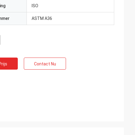
ing
ISO
mmer
ASTM A36
rijs
Contact Nu