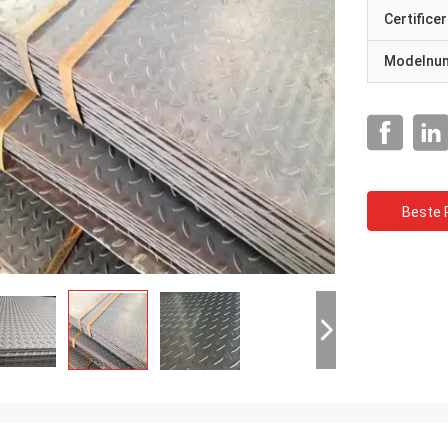
Certificer
Modelnu
Beste P