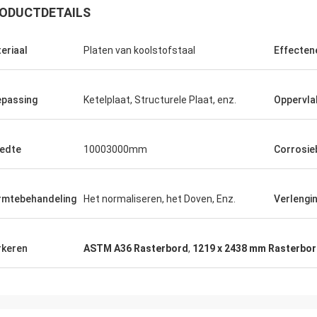
ODUCTDETAILS
eriaal
Platen van koolstofstaal
Effecten
passing
Ketelplaat, Structurele Plaat, enz.
Oppervla
Saudi-Arabië Zakaria
edte
10003000mm
Corrosie
nstaal, kwaliteitsborging, waardig
s vertrouwen.
mtebehandeling
Het normaliseren, het Doven, Enz.
Verlengi
keren
ASTM A36 Rasterbord
,
1219 x 2438 mm Rasterbo