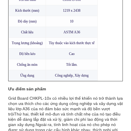
Kích thước (mm)
1219 x 2438
Độ dày (mm)
10
Chất liệu
ASTM A36
Trọng lượng (khoảng)
Tùy thuộc vào kích thước thực tế
Độ bền kéo
Cao
Chống ăn mòn
Tốt lắm.
Ứng dụng
Công nghiệp, Xây dựng
Ưu điểm sản phẩm
Grid Board CHKPL-10x có nhiều lợi thế khiến nó trở thành lựa
chọn ưa thích cho các ứng dụng công nghiệp và xây dựng.vật
liệu lớp A36 của nó đảm bảo sức mạnh và độ bền vượt
trộiThứ hai, thiết kế mô-đun và tính chất nhẹ của nó tạo điều
kiện dễ dàng lắp đặt và xử lý, giảm chi phí lao động và thời
gian xây dựng.Ngoài ra, tính linh hoạt của nó cho phép nó
được sử dụng trong các cấu hình khác nhau, thích nghi với