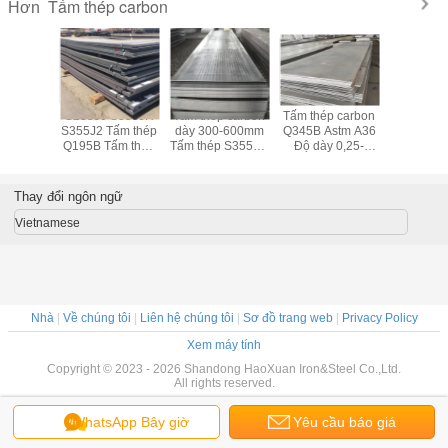
Tấm thép carbon
Hơn
 nồi hơi
S235J0 S355JR
Tấm thép carbon
Tấm thép carbon
Tấm thép
ấm thép
S355J2 Tấm thép
dày 300-600mm
Q345B Astm A36
Q235 Q23
dày 300-
Q195B Tấm thép
Tấm thép S355JR
Độ dày 0,25-
thép cán
0mm
carbon Chiều
SGS BV
300mm
ASTM 
rộng 1000-
3000mm
Thay đổi ngôn ngữ
Vietnamese
Nhà
|
Về chúng tôi
|
Liên hệ chúng tôi
|
Sơ đồ trang web
|
Privacy Policy
Xem máy tính
Copyright © 2023 - 2026 Shandong HaoXuan Iron&Steel Co.,Ltd.
All rights reserved.
WhatsApp Bây giờ
Yêu cầu báo giá