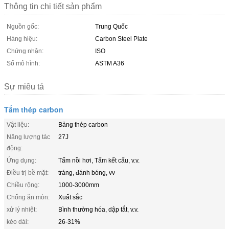
Thông tin chi tiết sản phẩm
Nguồn gốc:
Trung Quốc
Hàng hiệu:
Carbon Steel Plate
Chứng nhận:
ISO
Số mô hình:
ASTM A36
Sự miêu tả
Tấm thép carbon
Vật liệu:
Bảng thép carbon
Năng lượng tác
27J
động:
Ứng dụng:
Tấm nồi hơi, Tấm kết cấu, v.v.
Điều trị bề mặt:
tráng, đánh bóng, vv
Chiều rộng:
1000-3000mm
Chống ăn mòn:
Xuất sắc
xử lý nhiệt:
Bình thường hóa, dập tắt, v.v.
kéo dài:
26-31%