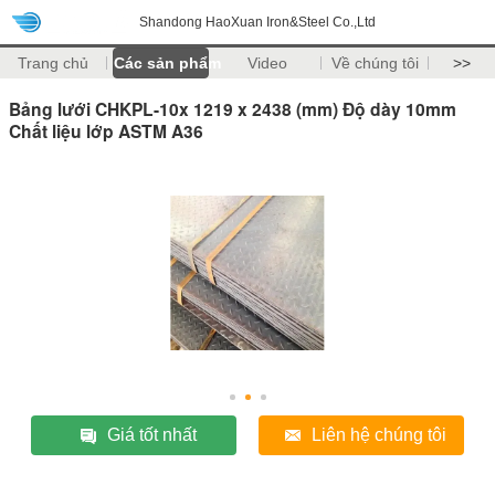
Shandong HaoXuan Iron&Steel Co.,Ltd
Trang chủ
Các sản phẩm
Video
Về chúng tôi
>>
Bảng lưới CHKPL-10x 1219 x 2438 (mm) Độ dày 10mm
Chất liệu lớp ASTM A36
Giá tốt nhất
Liên hệ chúng tôi