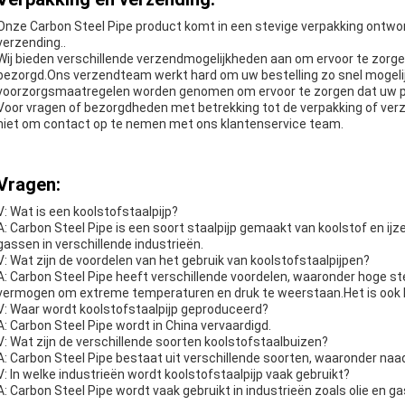
Onze Carbon Steel Pipe product komt in een stevige verpakking ontw
verzending..
Wij bieden verschillende verzendmogelijkheden aan om ervoor te zorgen 
bezorgd.Ons verzendteam werkt hard om uw bestelling zo snel mogelijk
voorzorgsmaatregelen worden genomen om ervoor te zorgen dat uw pr
Voor vragen of bezorgdheden met betrekking tot de verpakking of verz
niet om contact op te nemen met ons klantenservice team.
Vragen:
V: Wat is een koolstofstaalpijp?
A: Carbon Steel Pipe is een soort staalpijp gemaakt van koolstof en ijze
gassen in verschillende industrieën.
V: Wat zijn de voordelen van het gebruik van koolstofstaalpijpen?
A: Carbon Steel Pipe heeft verschillende voordelen, waaronder hoge s
vermogen om extreme temperaturen en druk te weerstaan.Het is ook ko
V: Waar wordt koolstofstaalpijp geproduceerd?
A: Carbon Steel Pipe wordt in China vervaardigd.
V: Wat zijn de verschillende soorten koolstofstaalbuizen?
A: Carbon Steel Pipe bestaat uit verschillende soorten, waaronder naa
V: In welke industrieën wordt koolstofstaalpijp vaak gebruikt?
A: Carbon Steel Pipe wordt vaak gebruikt in industrieën zoals olie en ga