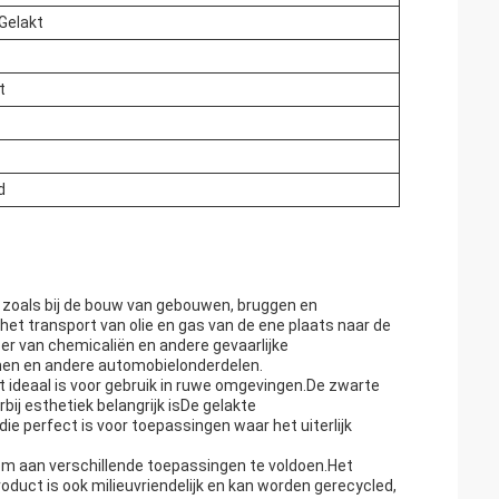
Gelakt
t
d
, zoals bij de bouw van gebouwen, bruggen en
 het transport van olie en gas van de ene plaats naar de
er van chemicaliën en andere gevaarlijke
men en andere automobielonderdelen.
 ideaal is voor gebruik in ruwe omgevingen.De zwarte
ij esthetiek belangrijk isDe gelakte
ie perfect is voor toepassingen waar het uiterlijk
s om aan verschillende toepassingen te voldoen.Het
oduct is ook milieuvriendelijk en kan worden gerecycled,