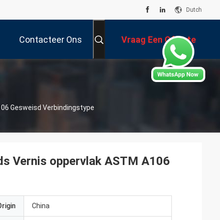
Dutch
Contacteer Ons
Vraag Een Offerte
Aan
A106 Gesweisd Verbindingstype
Ends Vernis oppervlak ASTM A106
rigin
China