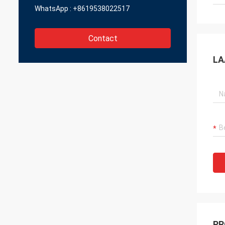
WhatsApp :
+8619538022517
Contact
LA
PR