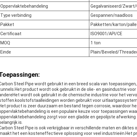
Oppervlaktebehandeling
Gegalvaniseerd/Zwart/
Type verbinding
Gespannen/naadloos
Pakket
Pakketten/karton/palle
Certificaat
ISO9001/API/CE
MOQ
1 ton
Einde
Plain/Beveled/Threade
Toepassingen:
Carbon Steel Pipe wordt gebruikt in een breed scala van toepassingen
tunnels.Het product wordt ook gebruikt in de olie- en gasindustrie voor
andereHet wordt ook gebruikt in de chemische industrie voor het vervo
stoffen.koolstofstaalleidingen worden gebruikt voor uitlaatgassyste
Het product is zeer duurzaam en bestand tegen corrosie, waardoor het
oppervlaktebehandeling is een populaire keuze voor toepassingen waarb
oppervlaktebehandeling zorgt voor een gladde en gepolijste afwerking d
belangrijk is.
Carbon Steel Pipe is ook verkrijgbaar in verschillende maten en dikte
maakt het een kosteneffectieve oplossing voor veel industrieën.Het pr