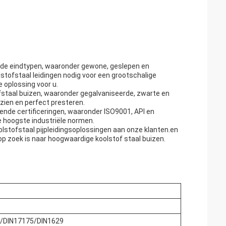
lende eindtypen, waaronder gewone, geslepen en
lstofstaal leidingen nodig voor een grootschalige
 oplossing voor u.
staal buizen, waaronder gegalvaniseerde, zwarte en
tzien en perfect presteren.
lende certificeringen, waaronder ISO9001, API en
e hoogste industriële normen.
oolstofstaal pijpleidingsoplossingen aan onze klanten.en
 op zoek is naar hoogwaardige koolstof staal buizen.
/DIN17175/DIN1629