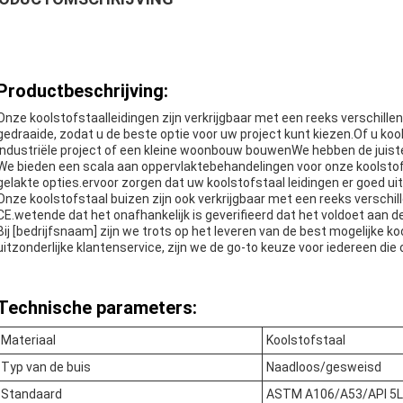
Productbeschrijving:
Onze koolstofstaalleidingen zijn verkrijgbaar met een reeks verschil
gedraaide, zodat u de beste optie voor uw project kunt kiezen.Of u koo
industriële project of een kleine woonbouw bouwenWe hebben de juiste
We bieden een scala aan oppervlaktebehandelingen voor onze koolstof
gelakte opties.ervoor zorgen dat uw koolstofstaal leidingen er goed ui
Onze koolstofstaal buizen zijn ook verkrijgbaar met een reeks verschil
CE.wetende dat het onafhankelijk is geverifieerd dat het voldoet aan d
Bij [bedrijfsnaam] zijn we trots op het leveren van de best mogelijke k
uitzonderlijke klantenservice, zijn we de go-to keuze voor iedereen die
Technische parameters:
Materiaal
Koolstofstaal
Typ van de buis
Naadloos/gesweisd
Standaard
ASTM A106/A53/API 5L