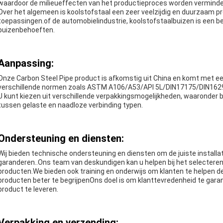
waardoor de milieueffecten van het productieproces worden verminde
Over het algemeen is koolstofstaal een zeer veelzijdig en duurzaam pr
toepassingen.of de automobielindustrie, koolstofstaalbuizen is een 
buizenbehoeften.
Aanpassing:
Onze Carbon Steel Pipe product is afkomstig uit China en komt met een 
verschillende normen zoals ASTM A106/A53/API 5L/DIN17175/DIN162
U kunt kiezen uit verschillende verpakkingsmogelijkheden, waaronder b
tussen gelaste en naadloze verbinding typen.
Ondersteuning en diensten:
Wij bieden technische ondersteuning en diensten om de juiste install
garanderen..Ons team van deskundigen kan u helpen bij het selecteren
producten.We bieden ook training en onderwijs om klanten te helpen 
producten beter te begrijpenOns doel is om klanttevredenheid te gar
product te leveren.
Verpakking en verzending: