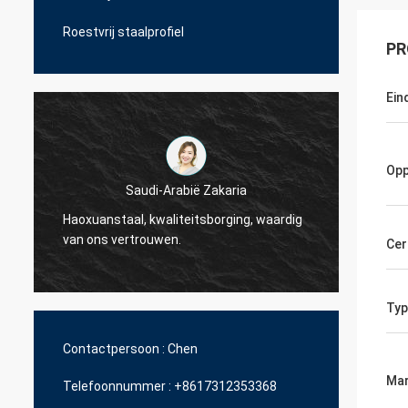
Roestvrij staalprofiel
PR
Ein
Opp
Saudi-Arabië Zakaria
Haoxuanstaal, kwaliteitsborging, waardig
Haoxua
van ons vertrouwen.
van on
Cer
Typ
Contactpersoon :
Chen
Mar
Telefoonnummer :
+8617312353368