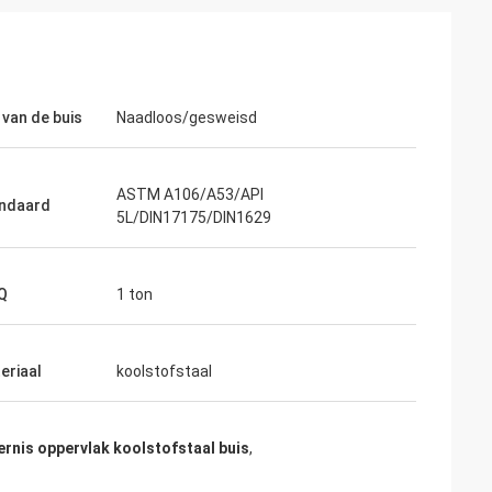
 van de buis
Naadloos/gesweisd
ASTM A106/A53/API
ndaard
5L/DIN17175/DIN1629
Q
1 ton
eriaal
koolstofstaal
ernis oppervlak koolstofstaal buis
,