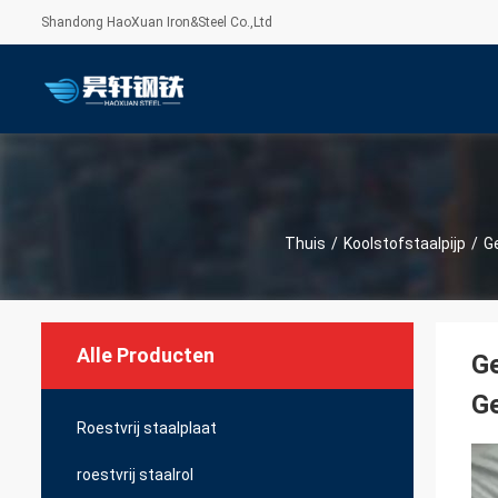
Shandong HaoXuan Iron&Steel Co.,Ltd
Thuis
/
Koolstofstaalpijp
/
G
Alle Producten
Ge
Ge
Roestvrij staalplaat
roestvrij staalrol