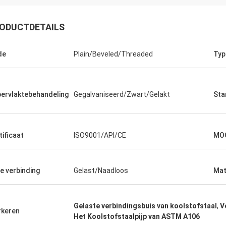
ODUCTDETAILS
de
Plain/Beveled/Threaded
Typ
ervlaktebehandeling
Gegalvaniseerd/Zwart/Gelakt
Sta
Saudi-Arabië Zakaria
nstaal, kwaliteitsborging, waardig
s vertrouwen.
tificaat
ISO9001/API/CE
MO
e verbinding
Gelast/Naadloos
Mat
Gelaste verbindingsbuis van koolstofstaal
,
V
keren
Het Koolstofstaalpijp van ASTM A106