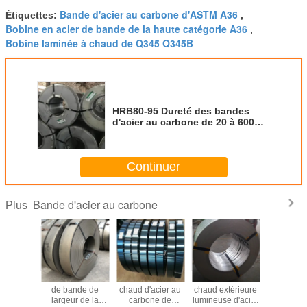
Bande d'acier au carbone d'ASTM A36
Étiquettes:
,
Bobine en acier de bande de la haute catégorie A36
,
Bobine laminée à chaud de Q345 Q345B
HRB80-95 Dureté des bandes
d'acier au carbone de 20 à 600
mm de large pour la fabrication
de produits métalliques
Continuer
Bande d'acier au carbone
Plus
e 0.12-
Bobine en acier
Bobine laminée à
Bobine laminée à
Bobine la
95 Q235
de bande de
chaud d'acier au
chaud extérieure
chaud d'a
acier au
largeur de la
carbone de
lumineuse d'acier
carbone d