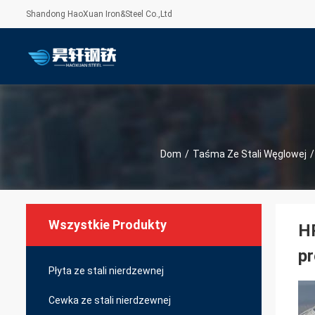
Shandong HaoXuan Iron&Steel Co.,Ltd
Dom
/
Taśma Ze Stali Węglowej
/
Wszystkie Produkty
H
p
Płyta ze stali nierdzewnej
Cewka ze stali nierdzewnej