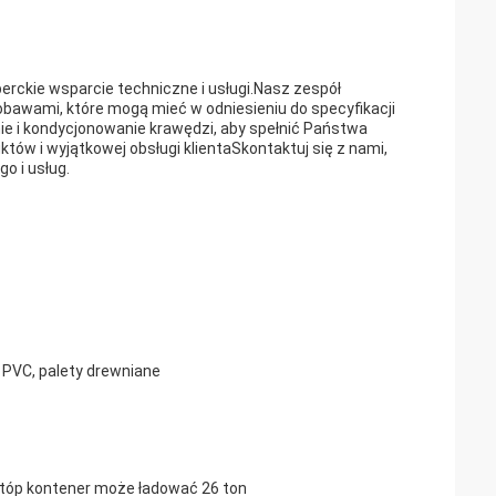
erckie wsparcie techniczne i usługi.Nasz zespół
 obawami, które mogą mieć w odniesieniu do specyfikacji
nie i kondycjonowanie krawędzi, aby spełnić Państwa
ów i wyjątkowej obsługi klientaSkontaktuj się z nami,
o i usług.
 PVC, palety drewniane
stóp kontener może ładować 26 ton