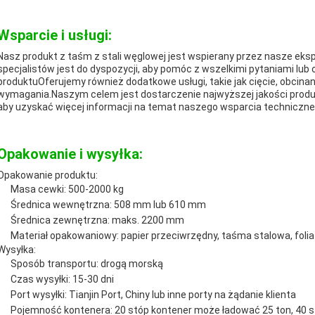
Wsparcie i usługi:
Nasz produkt z taśm z stali węglowej jest wspierany przez nasze eksp
specjalistów jest do dyspozycji, aby pomóc z wszelkimi pytaniami lub
produktuOferujemy również dodatkowe usługi, takie jak cięcie, obcina
wymagania.Naszym celem jest dostarczenie najwyższej jakości produkt
aby uzyskać więcej informacji na temat naszego wsparcia techniczneg
Opakowanie i wysyłka:
Opakowanie produktu:
Masa cewki: 500-2000 kg
Średnica wewnętrzna: 508 mm lub 610 mm
Średnica zewnętrzna: maks. 2200 mm
Materiał opakowaniowy: papier przeciwrzędny, taśma stalowa, folia
Wysyłka:
Sposób transportu: drogą morską
Czas wysyłki: 15-30 dni
Port wysyłki: Tianjin Port, Chiny lub inne porty na żądanie klienta
Pojemność kontenera: 20 stóp kontener może ładować 25 ton, 40 