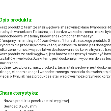
Opis produktu:
Nasz produkt z taśm ze stali węglowej ma również klasę twardości HR
trudnych warunkach.Ta taśma jest bardzo wszechstronna i może by
samochodowe, materiały budowlane i komponenty maszyn.
Oferujemy minimalną ilość zamówienia 1 tony dla naszego produktu St
wyborem dla przedsiębiorstw każdej wielkości.ta taśma jest dostępna 
odkurzone - umożliwiające łatwe dostosowanie do konkretnych potrz
Nasz produkt ze stali węglowej jest bardzo elastyczny i może być ła
kształtów i wielkości.Dzięki temu jest doskonałym wyborem do zast
powierzchni.
Ogólnie rzecz biorąc, nasz produkt z taśm stali węglowej jest dosko
silnego, ekonomicznego i wszechstronnego materiału do swoich projekt
więcej o tym, jak nasz produkt ze stali węglowej może przynieść korzyś
Charakterystyka:
Nazwa produktu: pasek ze stali węglowej
Gęstość: 0,2-3,0 mm