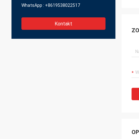
WhatsApp :
+8619538022517
Kontakt
ZO
OP