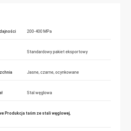
ydajności
200-400 MPa
Standardowy pakiet eksportowy
zchnia
Jasne, czarne, ocynkowane
ał
Stal węglowa
e Produkcja taśm ze stali węglowej
,