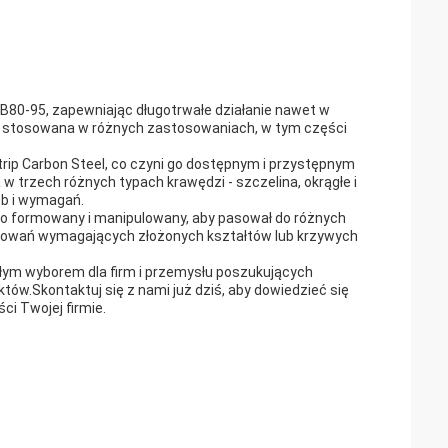
B80-95, zapewniając długotrwałe działanie nawet w
ć stosowana w różnych zastosowaniach, w tym części
rip Carbon Steel, co czyni go dostępnym i przystępnym
w trzech różnych typach krawędzi - szczelina, okrągłe i
eb i wymagań.
two formowany i manipulowany, aby pasował do różnych
osowań wymagających złożonych kształtów lub krzywych
nałym wyborem dla firm i przemysłu poszukujących
ów.Skontaktuj się z nami już dziś, aby dowiedzieć się
ci Twojej firmie.