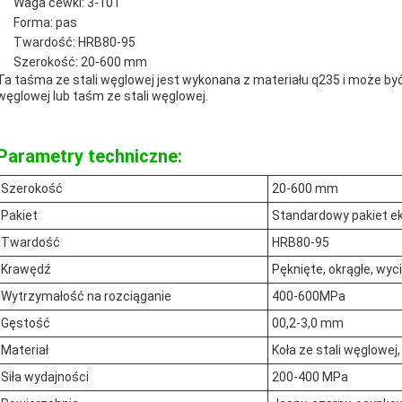
Waga cewki: 3-10T
Forma: pas
Twardość: HRB80-95
Szerokość: 20-600 mm
Ta taśma ze stali węglowej jest wykonana z materiału q235 i może być
węglowej lub taśm ze stali węglowej.
Parametry techniczne:
Szerokość
20-600 mm
Pakiet
Standardowy pakiet e
Twardość
HRB80-95
Krawędź
Pęknięte, okrągłe, wyc
Wytrzymałość na rozciąganie
400-600MPa
Gęstość
00,2-3,0 mm
Materiał
Koła ze stali węglowej,
Siła wydajności
200-400 MPa