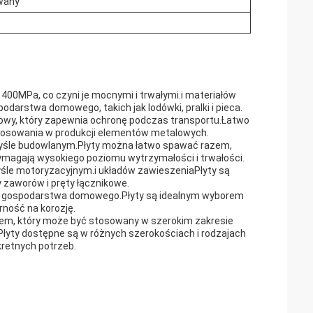
owany
400MPa, co czyni je mocnymi i trwałymi.i materiałów
darstwa domowego, takich jak lodówki, pralki i pieca.
towy, który zapewnia ochronę podczas transportu.Łatwo
 stosowania w produkcji elementów metalowych.
myśle budowlanym.Płyty można łatwo spawać razem,
ymagają wysokiego poziomu wytrzymałości i trwałości.
śle motoryzacyjnym.i układów zawieszeniaPłyty są
y zaworów i pręty łącznikowe.
zeń gospodarstwa domowego.Płyty są idealnym wyborem
rność na korozję.
em, który może być stosowany w szerokim zakresie
łyty dostępne są w różnych szerokościach i rodzajach
kretnych potrzeb.