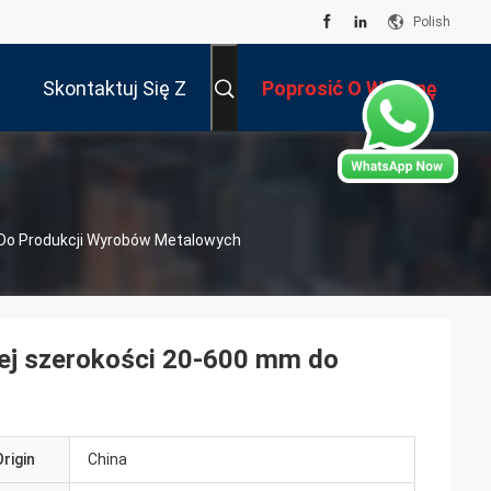
Polish
Skontaktuj Się Z
Poprosić O Wycenę
Nami
 Do Produkcji Wyrobów Metalowych
ej szerokości 20-600 mm do
rigin
China