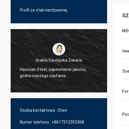
Profil ze stali nierdzewnej
SZ
MO
twa
Arabia Saudyjska Zakaria
Haoxuan Steel, zapewnienie jakości,
Haoxua
Sze
godne naszego zaufania.
godne 
For
Osoba kontaktowa :
Chen
Pod
Numer telefonu :
+8617312353368