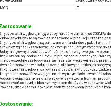
Powierzchnia
Jasny, czarny, ocynk
MOQ
1T
Zastosowanie:
Strypy ze stali węglowej mają wytrzymałość w zakresie od 200MPa do 
budowlanychPłyty te są również stosowane w produkcji urządzeń gospo
Strychy ze stali węglowej są pakowane w standardowy pakiet ekspor
je również zginać i kształtować, co czyni je popularnym wyborem do
Jednym z głównych zastosowań taśm ze stali węglowej jest w prze
dzięki czemu są idealne do użytku w projektach budowlanych, które w
Inne powszechne zastosowanie taśm ze stali węglowej jest w przemy
również stosowane w produkcji części silnikowych, takich jak sprężyn
Strychy ze stali węglowej są również stosowane w produkcji urząd
dla tych zastosowań ze względu na ich wytrzymałość, trwałość i odpo
Podsumowując, taśmy ze stali węglowej są wszechstronnym produkt
zastosowań.co czyni je idealnym wyborem do użytku w budownictwieP
krawędzi, dzięki czemu łatwo jest znaleźć odpowiedni produkt dla kon
Dostosowanie: