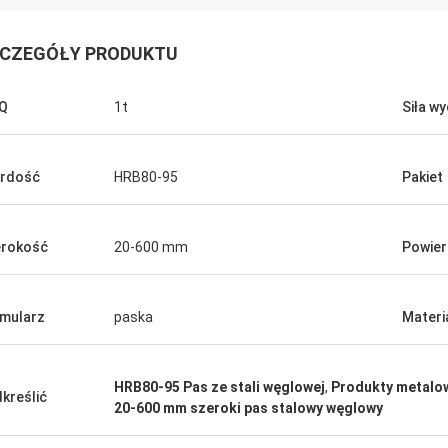
CZEGÓŁY PRODUKTU
Q
1t
Siła w
rdość
HRB80-95
Pakiet
Arabia Saudyjska Zakaria
n Steel, zapewnienie jakości,
rokość
20-600 mm
Powier
naszego zaufania.
mularz
paska
Materi
HRB80-95 Pas ze stali węglowej
,
Produkty metalow
kreślić
20-600 mm szeroki pas stalowy węglowy