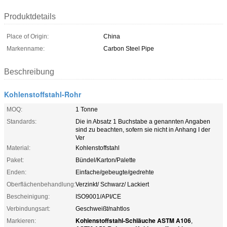
Produktdetails
Place of Origin:
China
Markenname:
Carbon Steel Pipe
Beschreibung
Kohlenstoffstahl-Rohr
MOQ:
1 Tonne
Standards:
Die in Absatz 1 Buchstabe a genannten Angaben
sind zu beachten, sofern sie nicht in Anhang I der
Ver
Material:
Kohlenstoffstahl
Paket:
Bündel/Karton/Palette
Enden:
Einfache/gebeugte/gedrehte
Oberflächenbehandlung:
Verzinkt/ Schwarz/ Lackiert
Bescheinigung:
ISO9001/API/CE
Verbindungsart:
Geschweißt/nahtlos
Kohlenstoffstahl-Schläuche ASTM A106
Markieren:
,