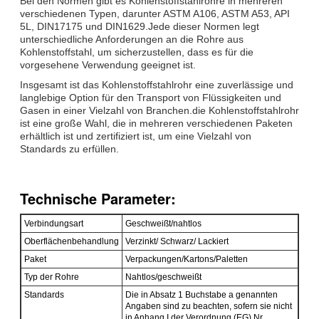
Bei den Normen gibt es Kohlenstoffstahlrohre in mehreren
verschiedenen Typen, darunter ASTM A106, ASTM A53, API
5L, DIN17175 und DIN1629.Jede dieser Normen legt
unterschiedliche Anforderungen an die Rohre aus
Kohlenstoffstahl, um sicherzustellen, dass es für die
vorgesehene Verwendung geeignet ist.
Insgesamt ist das Kohlenstoffstahlrohr eine zuverlässige und
langlebige Option für den Transport von Flüssigkeiten und
Gasen in einer Vielzahl von Branchen.die Kohlenstoffstahlrohr
ist eine große Wahl, die in mehreren verschiedenen Paketen
erhältlich ist und zertifiziert ist, um eine Vielzahl von
Standards zu erfüllen.
Technische Parameter:
Verbindungsart
Geschweißt/nahtlos
Oberflächenbehandlung
Verzinkt/ Schwarz/ Lackiert
Paket
Verpackungen/Kartons/Paletten
Typ der Rohre
Nahtlos/geschweißt
Standards
Die in Absatz 1 Buchstabe a genannten
Angaben sind zu beachten, sofern sie nicht
in Anhang I der Verordnung (EG) Nr.