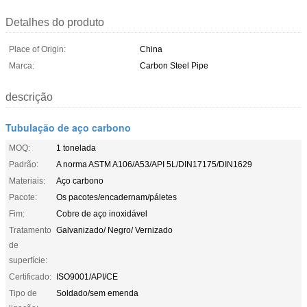
Detalhes do produto
Place of Origin:
China
Marca:
Carbon Steel Pipe
descrição
Tubulação de aço carbono
MOQ:
1 tonelada
Padrão:
A norma ASTM A106/A53/API 5L/DIN17175/DIN1629
Materiais:
Aço carbono
Pacote:
Os pacotes/encadernam/páletes
Fim:
Cobre de aço inoxidável
Tratamento
Galvanizado/ Negro/ Vernizado
de
superfície:
Certificado:
ISO9001/API/CE
Tipo de
Soldado/sem emenda