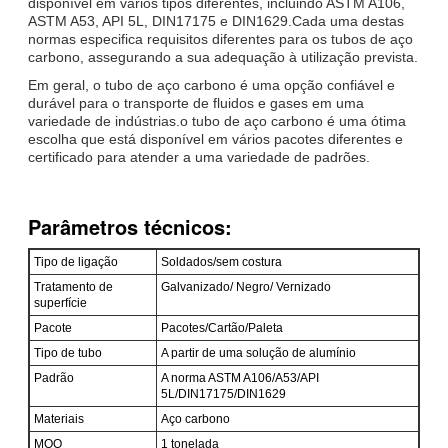
disponível em vários tipos diferentes, incluindo ASTM A106,
ASTM A53, API 5L, DIN17175 e DIN1629.Cada uma destas
normas especifica requisitos diferentes para os tubos de aço
carbono, assegurando a sua adequação à utilização prevista.
Em geral, o tubo de aço carbono é uma opção confiável e
durável para o transporte de fluidos e gases em uma
variedade de indústrias.o tubo de aço carbono é uma ótima
escolha que está disponível em vários pacotes diferentes e
certificado para atender a uma variedade de padrões.
Parâmetros técnicos:
Tipo de ligação
Soldados/sem costura
Tratamento de
Galvanizado/ Negro/ Vernizado
superfície
Pacote
Pacotes/Cartão/Paleta
Tipo de tubo
A partir de uma solução de alumínio
Padrão
A norma ASTM A106/A53/API
5L/DIN17175/DIN1629
Materiais
Aço carbono
MOQ
1 tonelada