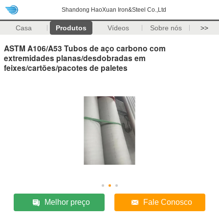
Shandong HaoXuan Iron&Steel Co.,Ltd
Casa
Produtos
Vídeos
Sobre nós
>>
ASTM A106/A53 Tubos de aço carbono com
extremidades planas/desdobradas em
feixes/cartões/pacotes de paletes
Melhor preço
Fale Conosco