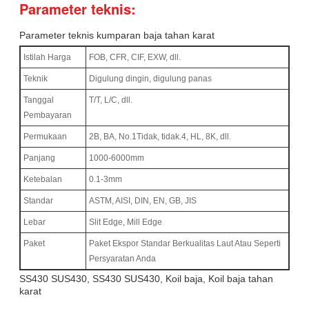
Parameter teknis:
Parameter teknis kumparan baja tahan karat
Istilah Harga
FOB, CFR, CIF, EXW, dll.
Teknik
Digulung dingin, digulung panas
Tanggal
T/T, L/C, dll.
Pembayaran
Permukaan
2B, BA, No.1Tidak, tidak.4, HL, 8K, dll.
Panjang
1000-6000mm
Ketebalan
0.1-3mm
Standar
ASTM, AISI, DIN, EN, GB, JIS
Lebar
Slit Edge, Mill Edge
Paket
Paket Ekspor Standar Berkualitas Laut Atau Seperti
Persyaratan Anda
SS430 SUS430, SS430 SUS430, Koil baja, Koil baja tahan
karat