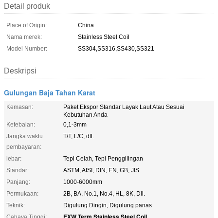
Detail produk
Place of Origin:
China
Nama merek:
Stainless Steel Coil
Model Number:
SS304,SS316,SS430,SS321
Deskripsi
Gulungan Baja Tahan Karat
Kemasan:
Paket Ekspor Standar Layak Laut Atau Sesuai
Kebutuhan Anda
Ketebalan:
0,1-3mm
Jangka waktu
T/T, L/C, dll.
pembayaran:
lebar:
Tepi Celah, Tepi Penggilingan
Standar:
ASTM, AISI, DIN, EN, GB, JIS
Panjang:
1000-6000mm
Permukaan:
2B, BA, No.1, No.4, HL, 8K, Dll.
Teknik:
Digulung Dingin, Digulung panas
EXW Term Stainless Steel Coil
Cahaya Tinggi:
,