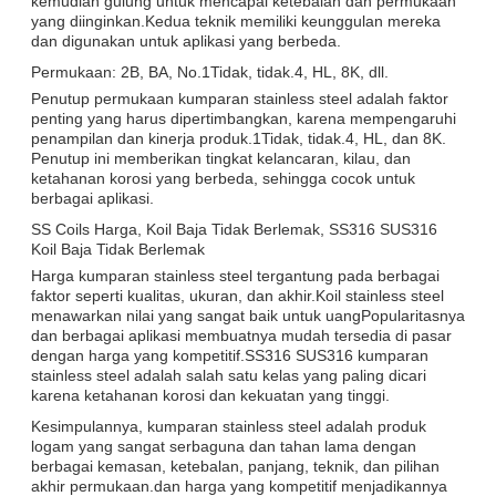
kemudian gulung untuk mencapai ketebalan dan permukaan
yang diinginkan.Kedua teknik memiliki keunggulan mereka
dan digunakan untuk aplikasi yang berbeda.
Permukaan: 2B, BA, No.1Tidak, tidak.4, HL, 8K, dll.
Penutup permukaan kumparan stainless steel adalah faktor
penting yang harus dipertimbangkan, karena mempengaruhi
penampilan dan kinerja produk.1Tidak, tidak.4, HL, dan 8K.
Penutup ini memberikan tingkat kelancaran, kilau, dan
ketahanan korosi yang berbeda, sehingga cocok untuk
berbagai aplikasi.
SS Coils Harga, Koil Baja Tidak Berlemak, SS316 SUS316
Koil Baja Tidak Berlemak
Harga kumparan stainless steel tergantung pada berbagai
faktor seperti kualitas, ukuran, dan akhir.Koil stainless steel
menawarkan nilai yang sangat baik untuk uangPopularitasnya
dan berbagai aplikasi membuatnya mudah tersedia di pasar
dengan harga yang kompetitif.SS316 SUS316 kumparan
stainless steel adalah salah satu kelas yang paling dicari
karena ketahanan korosi dan kekuatan yang tinggi.
Kesimpulannya, kumparan stainless steel adalah produk
logam yang sangat serbaguna dan tahan lama dengan
berbagai kemasan, ketebalan, panjang, teknik, dan pilihan
akhir permukaan.dan harga yang kompetitif menjadikannya