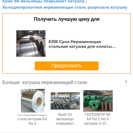
Край SS мельницы покрывает катушку
,
Холоднопрокатная нержавеющая сталь разрезала катушку
Получить лучшую цену для
EXW Срок Нержавеющая
стальная катушка для оплаты
L/C в пределах 1000-6000 мм
Длина
Продолжать
катушка нержавеющей стали
Больше
 SS 202
2B нержавеющая
Край SS
ГЕКТОЛИТР 8K
SS441 к
щины
сталь катушки БА
мельницы
БА No.1 No.4
SS ши
 0.1-3mm
No.4
покрывает
катушки 3-15MT
катушки
веющей
поверхностная
катушку SS304
2B нержавеющей
1800
и SGS
SS 430 с
SS316 финиша
стали SS304
нержав