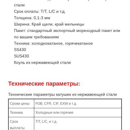
стали
Срок оплаты: T/T, L/C и т.д.
Толщина: 0,1-3 мм
Ширина: Край щели, край мельницы
Пакет: стандартный экспортный мореходный пакет или
по вашим требованиям
Техника: холоднокатаное, горячекатаное
SS430
SUS430
Коуль из нержавеющей стали
Технические параметры:
Технические параметры катушек из нержавеющей стали
Сроки цены
FOB, CFR, CIF, EXW и т.д.
Техника
Холодные или горячие
Срок
T/T, L/C, и т.д.
выплаты