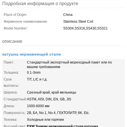
Подробная информация о продукте
Place of Origin:
China
Фирменное наименование:
Stainless Steel Coil
Model Number:
SS304,SS316,SS430,SS321
описание
катушка нержавеющей стали
Пакет:
Стандартный экспортный мореходный пакет или по
вашим требованиям
Толщина:
0.1-3mm
Срок
T/T, L/C и т.д.
выплаты:
Ширина:
Срезный край, край мельницы
Стандартный:
ASTM, AISI, DIN, EN, GB, JIS
Длина:
1000-6000 мм
Поверхность:
2B, БА, No.1, No.4, ГЕКТОЛИТР, 8K, Etc.
Техника:
Холодные или горячие
EXW Термин нержавеющей стали катушка
Высокий свет:
,