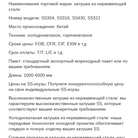
Наименование торговой марки: катушка из нержавеющей
стали
Номер модели: SS304, SS316, SS430, SS321
Место происхождения: Китай
Техника: холоднокатаное, горячекатаное
Сроки цены: FOB, CFR, CIF, EXW и т.д.
Срок оплаты: T/T, L/C и т.д.
Пакет: стандартный экспортный мореходный пакет или по
вашим требованиям
Длина: 1000-6000 мм
Цены на SS-коузы: Получите конкурентоспособную цену
на свои индивидуальные SS-коузы.
Высококачественные катушки из нержавеющей стали: мы
гарантируем высококачественные катушки SS, которые
соответствуют вашим конкретным требованиям.
Холоднокатаная катушка из нержавеющей стали: наша
передовая технология холодной прокатки обеспечивает
гладкую и точную отделку ваших катушек SS.
Горячее прокатные катушки из нержавеющей стали: наш