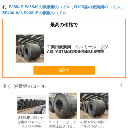
S355JR S355J0の炭素鋼のコイル
Q195黒の炭素鋼のコイル
札:
,
,
SS400 A36 S235JRの鋼板のコイル
最高の価格で
工業用炭素鋼コイル ミールエッジ
AISI/ASTM/BS/DIN/GB/JIS標準
続行
炭素鋼のコイル
多く
の炭素鋼の
S355JRの穏やか
235 235B炭素鋼
Astm A36の炭素鋼
S355JR 
-100mm
な鋼鉄つや出しコ
のコイルによって
の穏やかな鋼鉄コ
の炭素鋼
Rのつや出
イル600mm-
冷間圧延されるコ
イルのつや出しコ
S355J2 