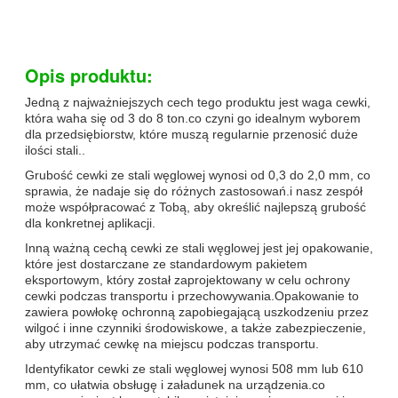
Opis produktu:
Jedną z najważniejszych cech tego produktu jest waga cewki,
która waha się od 3 do 8 ton.co czyni go idealnym wyborem
dla przedsiębiorstw, które muszą regularnie przenosić duże
ilości stali..
Grubość cewki ze stali węglowej wynosi od 0,3 do 2,0 mm, co
sprawia, że nadaje się do różnych zastosowań.i nasz zespół
może współpracować z Tobą, aby określić najlepszą grubość
dla konkretnej aplikacji.
Inną ważną cechą cewki ze stali węglowej jest jej opakowanie,
które jest dostarczane ze standardowym pakietem
eksportowym, który został zaprojektowany w celu ochrony
cewki podczas transportu i przechowywania.Opakowanie to
zawiera powłokę ochronną zapobiegającą uszkodzeniu przez
wilgoć i inne czynniki środowiskowe, a także zabezpieczenie,
aby utrzymać cewkę na miejscu podczas transportu.
Identyfikator cewki ze stali węglowej wynosi 508 mm lub 610
mm, co ułatwia obsługę i załadunek na urządzenia.co