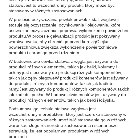
statkówJest to wszechstronny produkt, który może być
stosowany w różnych zastosowaniach.
W procesie oczyszczania powłok powłok z stali węglowej
stosuje się oczyszczanie, ocynkowanie i olejowanie, które
usuwa zanieczyszczenia i poprawia wykończenie powierzchni
produktu.W procesie galwanizacji produkt jest pokrywany
warstwą cynku, aby chronić go przed korozjąOlejka
powierzchniowa zwiększa wykończenie powierzchniowe
produktu i chroni go przed rdzeniem.
W budownictwie cewka stalowa z węgla jest używana do
produkcji różnych elementów, takich jak belki, kolumny i
osłony.jest stosowany do produkcji różnych komponentów,
takich jak zęby biegoweW produkcji kontenerów jest używany
do produkcji różnych komponentów, takich jak kadłub i
ramy.Jest używany do produkcji różnych komponentów, takich
jak kadłub i pokład.W budownictwie mostów jest używany do
produkcji różnych elementów, takich jak belki i łożyska.
Podsumowując, cebula stalowa węglowa jest
wszechstronnym produktem, który jest szeroko stosowany w
różnych zastosowaniach.umożliwić stosowanie go w różnych
warunkachJego różnorodne zastosowania i scenariusze
sprawiają, że jest popularnym produktem w różnych
branżach.