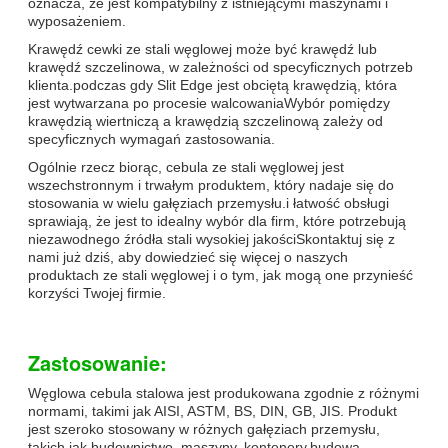
oznacza, że jest kompatybilny z istniejącymi maszynami i
wyposażeniem.
Krawędź cewki ze stali węglowej może być krawędź lub
krawędź szczelinowa, w zależności od specyficznych potrzeb
klienta.podczas gdy Slit Edge jest obciętą krawędzią, która
jest wytwarzana po procesie walcowaniaWybór pomiędzy
krawędzią wiertniczą a krawędzią szczelinową zależy od
specyficznych wymagań zastosowania.
Ogólnie rzecz biorąc, cebula ze stali węglowej jest
wszechstronnym i trwałym produktem, który nadaje się do
stosowania w wielu gałęziach przemysłu.i łatwość obsługi
sprawiają, że jest to idealny wybór dla firm, które potrzebują
niezawodnego źródła stali wysokiej jakościSkontaktuj się z
nami już dziś, aby dowiedzieć się więcej o naszych
produktach ze stali węglowej i o tym, jak mogą one przynieść
korzyści Twojej firmie.
Zastosowanie:
Węglowa cebula stalowa jest produkowana zgodnie z różnymi
normami, takimi jak AISI, ASTM, BS, DIN, GB, JIS. Produkt
jest szeroko stosowany w różnych gałęziach przemysłu,
takich jak budownictwo, maszyny, kontenery,budowa