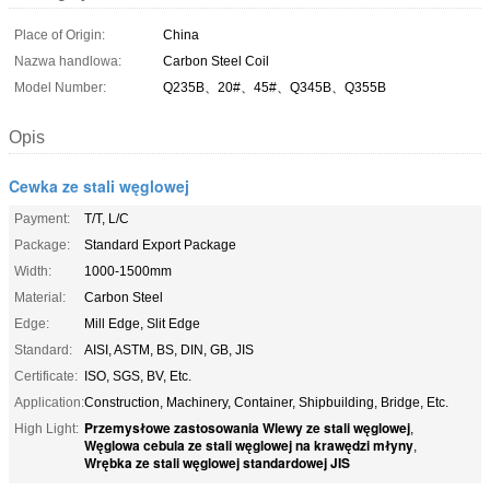
Place of Origin:
China
Nazwa handlowa:
Carbon Steel Coil
Model Number:
Q235B、20#、45#、Q345B、Q355B
Opis
Cewka ze stali węglowej
Payment:
T/T, L/C
Package:
Standard Export Package
Width:
1000-1500mm
Material:
Carbon Steel
Edge:
Mill Edge, Slit Edge
Standard:
AISI, ASTM, BS, DIN, GB, JIS
Certificate:
ISO, SGS, BV, Etc.
Application:
Construction, Machinery, Container, Shipbuilding, Bridge, Etc.
Przemysłowe zastosowania Wlewy ze stali węglowej
High Light:
,
Węglowa cebula ze stali węglowej na krawędzi młyny
,
Wrębka ze stali węglowej standardowej JIS