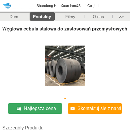
Shandong HaoXuan Iron&Steel Co.,Ltd
Dom
Produkty
Filmy
O nas
>>
Węglowa cebula stalowa do zastosowań przemysłowych
Najlepsza cena
Skontaktuj się z nami
Szczegóły Produktu