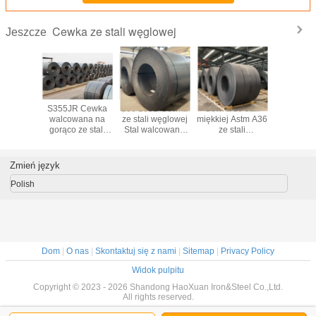
Cewka ze stali węglowej
Jeszcze
e stali
S355JR Cewka
235 235B Cewka
Cewka ze stali
S355JR 
j Q235B
walcowana na
ze stali węglowej
miękkiej Astm A36
Cewka ze
00 mm
gorąco ze stali
Stal walcowana
ze stali
węglowej
 Cewka
miękkiej o
na zimno SGCC
walcowanej na
S235JR 
tali
szerokości 600
DX51D
gorąco OEM ODM
S235J2 C
anej na
mm-1250 mm
stali wal
Zmień język
ąco
Cewka z blachy
na zi
stalowej
Polish
Dom
|
O nas
|
Skontaktuj się z nami
|
Sitemap
|
Privacy Policy
Widok pulpitu
Copyright © 2023 - 2026 Shandong HaoXuan Iron&Steel Co.,Ltd.
All rights reserved.