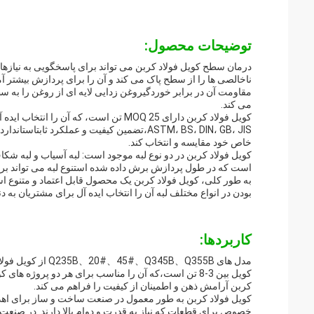
توضیحات محصول:
درمان سطح کویل فولاد کربن می تواند برای پاسخگویی به نیا
ناخالصی ها را از سطح پاک می کند و آن را برای پردازش بیشتر آ
مقاومت آن در برابر خوردگیروغن زدایی لایه ای از روغن را به
می کند.
ASTM، BS، DIN، GB، JIS،تضمین کیفیت و عملک
خاص خود مقایسه و انتخاب کند.
کویل فولاد کربن در دو نوع لبه موجود است: لبه آسیاب و لبه ش
است که در طول پردازش برش داده شده استنوع لبه می تواند بر ع
به طور کلی، کویل فولاد کربن یک محصول قابل اعتماد و متنوع
بودن در انواع مختلف لبه آن را انتخاب ایده آل برای مشتریان به د
کاربردها:
مدل های 5B、Q355B
کربن آرامش ذهن و اطمینان از کیفیت را فراهم می کند.
کویل فولاد کربن به طور معمول در صنعت ساخت و ساز برای اهدا
خصوص برای قطعات که نیاز به قدرت و دوام بالا دارند. در صنعت 