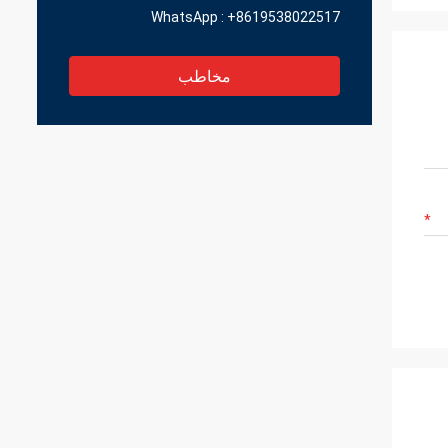
WhatsApp :
+8619538022517
مخاطب