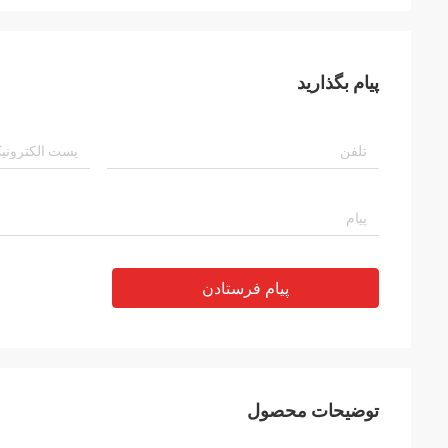
پیام بگذارید
پیام فرستادن
توضیحات محصول