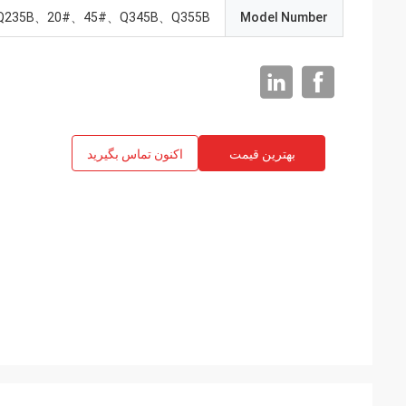
Q235B、20#、45#、Q345B、Q355B
Model Number
بهترین قیمت
اکنون تماس بگیرید