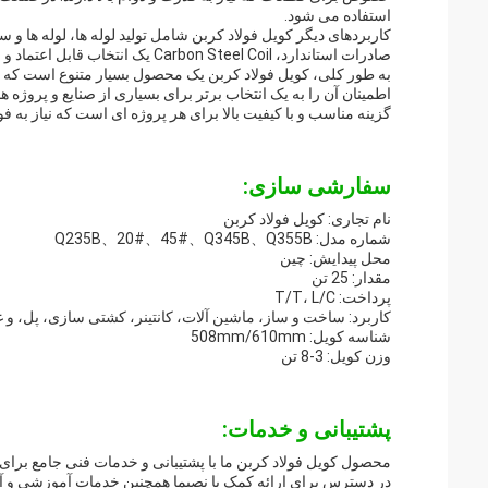
استفاده می شود.
صادرات استاندارد، Carbon Steel Coil یک انتخاب قابل اعتماد و مناسب برای هر پروژه است.
به طور کلی، کویل فولاد کربن یک محصول بسیار متنوع است که می
اطمینان آن را به یک انتخاب برتر برای بسیاری از صنایع و پروژه ه
گزینه مناسب و با کیفیت بالا برای هر پروژه ای است که نیاز به فول
سفارشی سازی:
نام تجاری: کویل فولاد کربن
شماره مدل: Q235B、20#、45#、Q345B、Q355B
محل پیدایش: چین
مقدار: 25 تن
پرداخت: T/T، L/C
کاربرد: ساخت و ساز، ماشین آلات، کانتینر، کشتی سازی، پل، و غ
شناسه کویل: 508mm/610mm
وزن کویل: 3-8 تن
پشتیبانی و خدمات:
محصول کویل فولاد کربن ما با پشتیبانی و خدمات فنی جامع برای
در دسترس برای ارائه کمک با نصبما همچنین خدمات آموزشی و آمو