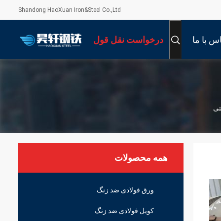
Shandong HaoXuan Iron&Steel Co.,Ltd
س با ما
درخواست نقل قول
همه محصولات
ورق فولادی ضد زنگ
کویل فولادی ضد زنگ