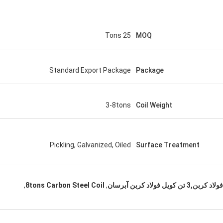
25 Tons
MOQ
Standard Export Package
Package
عربستان سعودی زکریا
3-8tons
Coil Weight
ما است.
Pickling, Galvanized, Oiled
Surface Treatment
,
8tons Carbon Steel Coil
,