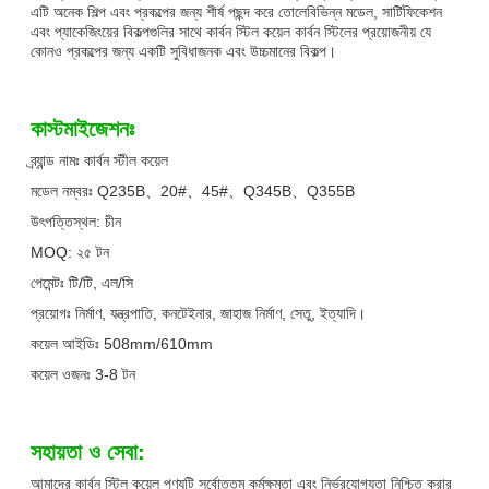
এটি অনেক শিল্প এবং প্রকল্পের জন্য শীর্ষ পছন্দ করে তোলেবিভিন্ন মডেল, সার্টিফিকেশন
এবং প্যাকেজিংয়ের বিকল্পগুলির সাথে কার্বন স্টিল কয়েল কার্বন স্টিলের প্রয়োজনীয় যে
কোনও প্রকল্পের জন্য একটি সুবিধাজনক এবং উচ্চমানের বিকল্প।
কাস্টমাইজেশনঃ
ব্র্যান্ড নামঃ কার্বন স্টীল কয়েল
মডেল নম্বরঃ Q235B、20#、45#、Q345B、Q355B
উৎপত্তিস্থল: চীন
MOQ: ২৫ টন
পেমেন্টঃ টি/টি, এল/সি
প্রয়োগঃ নির্মাণ, যন্ত্রপাতি, কনটেইনার, জাহাজ নির্মাণ, সেতু, ইত্যাদি।
কয়েল আইডিঃ 508mm/610mm
কয়েল ওজনঃ 3-8 টন
সহায়তা ও সেবা:
আমাদের কার্বন স্টিল কয়েল পণ্যটি সর্বোত্তম কর্মক্ষমতা এবং নির্ভরযোগ্যতা নিশ্চিত করার