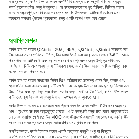
সামগ্রিকভাবে, কার্বন ইস্পাত কয়েল একটি নির্ভরযোগ্য এবং বহুমুখী পণ্য যা বিস্তৃত
অ্যাপ্লিকেশনগুলির জন্য উপযুক্ত। এর কাস্টমাইজযোগ্য পৃষ্ঠ চিকিত্সা, বিভিন্ন মানের
সাথে সামঞ্জস্যপূর্ণ,এবং বিভিন্ন প্রান্তের ধরণের উপলব্ধতা এটিকে উচ্চমানের এবং
ব্যয়বহুল সমাধান খুঁজছেন গ্রাহকদের জন্য একটি আদর্শ পছন্দ করে তোলে.
অ্যাপ্লিকেশনঃ
কার্বন ইস্পাত কয়েল Q235B、20#、45#、Q345B、Q355B মডেলের সব
উচ্চ মানের এবং স্থায়িত্ব নিশ্চিত, চীন মধ্যে তৈরি করা হয়। কয়েল ওজন 3-8 টন থেকে
পরিবর্তিত হয়,এটি ছোট এবং বড় আকারের উভয় প্রকল্পের জন্য উপযুক্তআইএসও,
এসজিএস, বিভি এবং অন্যান্য সার্টিফিকেশন সহ, কার্বন স্টিল কয়েল মানসিক শান্তি এবং
মানের নিশ্চয়তা প্রদান করে।
কার্বন ইস্পাত কয়েল সাধারণত নির্মাণ শিল্পে কাঠামোগত উদ্দেশ্যে যেমন বিম, কলাম এবং
ফ্রেমগুলির জন্য ব্যবহৃত হয়। এটি মেশিন এবং সরঞ্জাম উত্পাদনেও ব্যবহৃত হয়,বিশেষ করে
উচ্চ শক্তি এবং স্থায়িত্ব প্রয়োজন অংশের জন্য. অটোমোটিভ শিল্পে, কার্বন স্টিল কয়েল
গাড়ি দেহ, চ্যাসি এবং অন্যান্য উপাদান উত্পাদন জন্য ব্যবহৃত হয়।
কার্বন ইস্পাত কয়েল এর অন্যান্য অ্যাপ্লিকেশনগুলির মধ্যে পাইপ, টিউব এবং অন্যান্য
শিল্প পণ্যগুলির উত্পাদন অন্তর্ভুক্ত রয়েছে। এটি গৃহস্থালী যন্ত্রপাতি যেমন রেফ্রিজারেটর,
চুলা,এবং ওয়াশিং মেশিন২৫ টন MOQ এবং স্ট্যান্ডার্ড এক্সপোর্ট প্যাকেজ সহ, কার্বন স্টিল
কয়েল যে কোনও প্রকল্পের জন্য নির্ভরযোগ্য এবং সুবিধাজনক পছন্দ।
সামগ্রিকভাবে, কার্বন ইস্পাত কয়েল একটি অত্যন্ত বহুমুখী পণ্য যা বিস্তৃত
অ্যাপ্লিকেশনগুলিতে ব্যবহার করা যেতে পারে। এর শক্তি, স্থায়িত্ব,এবং নির্ভরযোগ্যতা