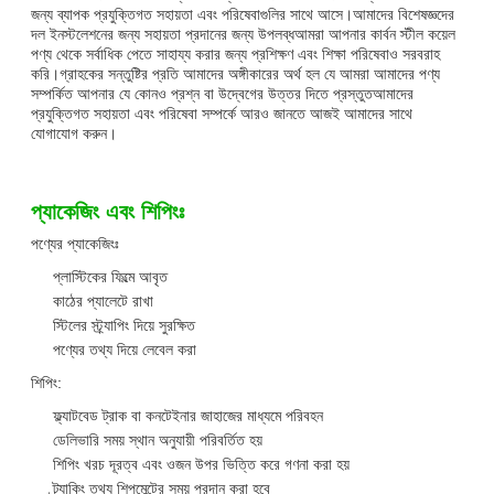
জন্য ব্যাপক প্রযুক্তিগত সহায়তা এবং পরিষেবাগুলির সাথে আসে।আমাদের বিশেষজ্ঞদের
দল ইনস্টলেশনের জন্য সহায়তা প্রদানের জন্য উপলব্ধআমরা আপনার কার্বন স্টীল কয়েল
পণ্য থেকে সর্বাধিক পেতে সাহায্য করার জন্য প্রশিক্ষণ এবং শিক্ষা পরিষেবাও সরবরাহ
করি।গ্রাহকের সন্তুষ্টির প্রতি আমাদের অঙ্গীকারের অর্থ হল যে আমরা আমাদের পণ্য
সম্পর্কিত আপনার যে কোনও প্রশ্ন বা উদ্বেগের উত্তর দিতে প্রস্তুতআমাদের
প্রযুক্তিগত সহায়তা এবং পরিষেবা সম্পর্কে আরও জানতে আজই আমাদের সাথে
যোগাযোগ করুন।
প্যাকেজিং এবং শিপিংঃ
পণ্যের প্যাকেজিংঃ
প্লাস্টিকের ফিল্মে আবৃত
কাঠের প্যালেটে রাখা
স্টিলের স্ট্র্যাপিং দিয়ে সুরক্ষিত
পণ্যের তথ্য দিয়ে লেবেল করা
শিপিং:
ফ্ল্যাটবেড ট্রাক বা কনটেইনার জাহাজের মাধ্যমে পরিবহন
ডেলিভারি সময় স্থান অনুযায়ী পরিবর্তিত হয়
শিপিং খরচ দূরত্ব এবং ওজন উপর ভিত্তি করে গণনা করা হয়
ট্র্যাকিং তথ্য শিপমেন্টের সময় প্রদান করা হবে