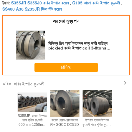
S355JR S355J0 কার্বন ইস্পাত কয়েল
Q195 কালো কার্বন ইস্পাত কুণ্ডলী
ট্যাগ:
,
,
SS400 A36 S235JR স্টিল শীট কয়েল
এর সেরা মূল্য পান
বিভিন্ন শিল্প অ্যাপ্লিকেশন জন্য ভারী দায়িত্ব
pickled কার্বন ইস্পাত coil 3-8tons
1000-1500mm
চালিয়ে
কার্বন ইস্পাত কুণ্ডলী
অধিক
্বন ইস্পাত
S355JR হালকা ইস্পাত
235 235B কার্বন স্টিল
Astm A36 কার্বন
S355JR 
.5-100mm
গরম ঘূর্ণিত কুণ্ডলী
কয়েল কোল্ড রোল্ড কয়েল
ইস্পাত হালকা ইস্পাত
কার্বন ইস্প
রোল্ড স্টিল
600mm-1250mm
স্টিল SGCC DX51D
কুণ্ডলী গরম ঘূর্ণিত কুণ্ডলী
S355J2 
়েল
প্রস্থ ইস্পাত প্লেট
ইস্পাত OEM ODM
S235J0 