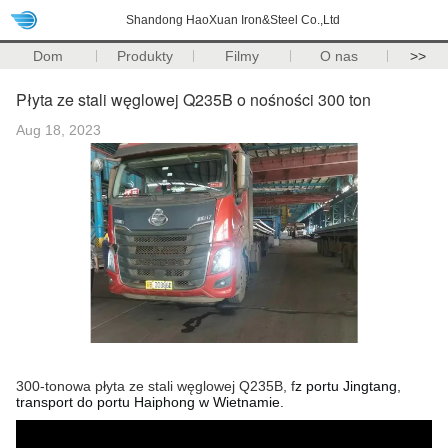
Shandong HaoXuan Iron&Steel Co.,Ltd
Dom
Produkty
Filmy
O nas
>>
Płyta ze stali węglowej Q235B o nośności 300 ton
Aug 18, 2023
300-tonowa płyta ze stali węglowej Q235B, f
z portu Jingtang,
transport do portu Haiphong w Wietnamie.