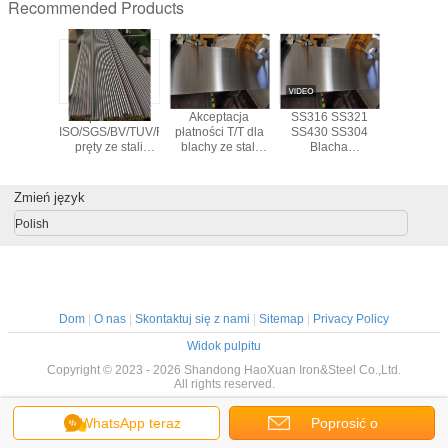
Recommended Products
z stali
Zapewnione
Akceptacja
SS316 SS321
Rury ze 
wej z
ISO/SGS/BV/TUV/ROHS/REACH
płatności T/T dla
SS430 SS304
nierdzew
czeniem
pręty ze stali
blachy ze stali
Blacha
różnej śre
chniowym
nierdzewnej w
nierdzewnej o
walcownicza
budown
różnych
standardzie DIN
Krawędź 2b
przemys
długościach dla
Wykończenie
Zmień język
potrzeb
arkusza SS
Polish
Dom
|
O nas
|
Skontaktuj się z nami
|
Sitemap
|
Privacy Policy
Widok pulpitu
Copyright © 2023 - 2026 Shandong HaoXuan Iron&Steel Co.,Ltd.
All rights reserved.
WhatsApp teraz
Poprosić o